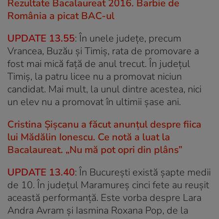
Rezultate Bacalaureat 2016. Barbie de
România a picat BAC-ul
UPDATE 13.55
: În unele judeţe, precum
Vrancea, Buzău şi Timiş, rata de promovare a
fost mai mică faţă de anul trecut. În judeţul
Timiş, la patru licee nu a promovat niciun
candidat. Mai mult, la unul dintre acestea, nici
un elev nu a promovat în ultimii șase ani.
Cristina Șișcanu a făcut anunțul despre fiica
lui Mădălin Ionescu. Ce notă a luat la
Bacalaureat. „Nu mă pot opri din plâns”
UPDATE 13.40
: În București există șapte medii
de 10. În judeţul Maramureş cinci fete au reușit
această performanță. Este vorba despre Lara
Andra Avram şi Iasmina Roxana Pop, de la