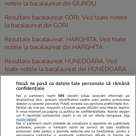
notele la bacalaureat din GIURGIU
Rezultate bacalaureat GORJ. Vezi toate notele
la bacalaureat din GORJ
Rezultate bacalaureat HARGHITA. Vezi toate
notele la bacalaureat din HARGHITA
Rezultate bacalaureat HUNEDOARA. Vezi
toate notele la bacalaureat din HUNEDOARA
Rezultate bacalaureat IALOMIȚA. Vezi toate
Nouă ne pasă ca datele tale personale să rămână
confidențiale
notele la bacalaureat din IALOMIȚA
Noi și partenerii noștri
596
stocăm și/sau accesăm informații pe
dispozitivul dvs., precum identificatorii cookie unici pentru prelucrarea
Rezultate bacalaureat IAȘI. Vezi toate notele la
datelor cu caracter personal. Puteți accepta sau gestiona preferințele dvs.
făcând clic mai jos, respectiv vă puteți opune utilizării unui interes legitim
bacalaureat din IAȘI
în orice moment pe pagina cu politica de confidențialitate. Aceste alegeri
vor fi raportate partenerilor noștri și nu vă vor afecta navigarea.
Mai
multe detalii
Noi si partenerii nostri (retelele de socializare si agentiile de publicitate
Rezultate bacalaureat ILFOV. Vezi toate notele
partenere, precum si furnizorii nostri de servicii de date analitice)
prelucram date pentru a permite website-ului sa functioneze, pentru a
la bacalaureat din ILFOV
personaliza continutul si anunturile publicitare afisate in functie de