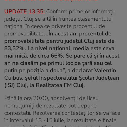
UPDATE 13.35:
Conform primelor informaţii,
judeţul Cluj se află în fruntea clasamentului
naţional în ceea ce priveşte procentul de
promovabilitate.
„În acest an, procentul de
promovabilitate pentru judeţul Cluj este de
83,32%. La nivel naţional, media este ceva
mai mică, de circa 66%. Se pare că şi în acest
an ne clasăm pe primul loc pe ţară sau cel
puţin pe poziţia a doua”, a declarat Valentin
Cuibus, şeful Inspectoratului Şcolar Judeţean
(ISJ) Cluj, la Realitatea FM Cluj.
Până la ora 20.00, absolvenţii de liceu
nemulțumiți de rezultate pot depune
contestaţii. Rezolvarea contestaţiilor se va face
în intervalul 13 -15 iulie, iar rezultatele finale