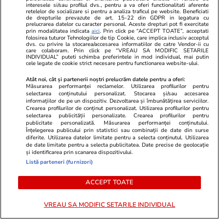
interesele si/sau profilul dvs., pentru a va oferi functionalitati aferente
retelelor de socializare si pentru a analiza traficul pe website. Beneficiati
Rezultate bacalaureat MARAMUREȘ. Vezi
de drepturile prevazute de art. 15-22 din GDPR in legatura cu
prelucrarea datelor cu caracter personal. Aceste drepturi pot fi exercitate
toate notele la bacalaureat din MARAMUREȘ
prin modalitatea indicata
aici
. Prin click pe “ACCEPT TOATE”, acceptati
folosirea tuturor Tehnologiilor de tip Cookie, care implica inclusiv acceptul
dvs. cu privire la stocarea/accesarea informatiilor de catre Vendor-ii cu
care colaboram. Prin click pe “VREAU SA MODIFIC SETARILE
Rezultate bacalaureat MEHEDINȚI. Vezi toate
INDIVIDUAL” puteti schimba preferintele in mod individual, mai putin
cele legate de cookie strict necesare pentru functionarea website-ului.
notele la bacalaureat din MEHEDINȚI
Atât noi, cât și partenerii noștri prelucrăm datele pentru a oferi:
Măsurarea performanței reclamelor. Utilizarea profilurilor pentru
Rezultate bacalaureat MUREȘ. Vezi toate
selectarea conținutului personalizat. Stocarea și/sau accesarea
notele la bacalaureat din MUREȘ
informațiilor de pe un dispozitiv. Dezvoltarea și îmbunătățirea serviciilor.
Crearea profilurilor de conținut personalizat. Utilizarea profilurilor pentru
selectarea publicității personalizate. Crearea profilurilor pentru
publicitate personalizată. Măsurarea performanței conținutului.
Rezultate bacalaureat NEAMȚ. Vezi toate
Înțelegerea publicului prin statistici sau combinații de date din surse
notele la bacalaureat din NEAMȚ
diferite. Utilizarea datelor limitate pentru a selecta conținutul. Utilizarea
de date limitate pentru a selecta publicitatea. Date precise de geolocație
și identificarea prin scanarea dispozitivului.
Rezultate bacalaureat OLT. Vezi toate notele la
Listă parteneri (furnizori)
bacalaureat din OLT
ACCEPT TOATE
Rezultate bacalaureat PRAHOVA. Vezi toate
VREAU SA MODIFIC SETARILE INDIVIDUAL
notele la bacalaureat din PRAHOVA