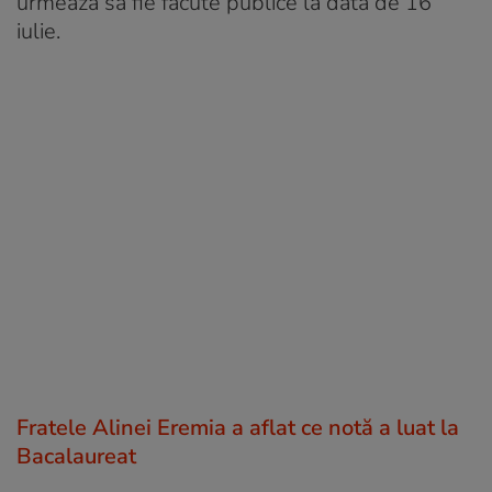
urmează să fie făcute publice la data de 16
iulie.
Fratele Alinei Eremia a aflat ce notă a luat la
Bacalaureat