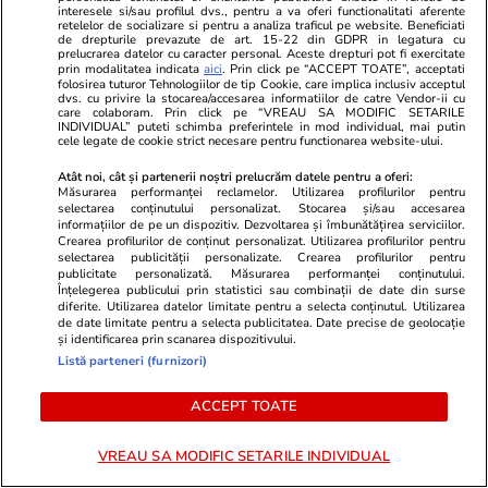
interesele si/sau profilul dvs., pentru a va oferi functionalitati aferente
orală în limba română — proba A
retelelor de socializare si pentru a analiza traficul pe website. Beneficiati
de drepturile prevazute de art. 15-22 din GDPR in legatura cu
prelucrarea datelor cu caracter personal. Aceste drepturi pot fi exercitate
24 august 2022 Evaluarea competențelor
prin modalitatea indicata
aici
. Prin click pe “ACCEPT TOATE”, acceptati
folosirea tuturor Tehnologiilor de tip Cookie, care implica inclusiv acceptul
lingvistice de comunicare orală în limba
dvs. cu privire la stocarea/accesarea informatiilor de catre Vendor-ii cu
care colaboram. Prin click pe “VREAU SA MODIFIC SETARILE
maternă — proba B
INDIVIDUAL” puteti schimba preferintele in mod individual, mai putin
cele legate de cookie strict necesare pentru functionarea website-ului.
25 august 2022 Evaluarea competențelor
Atât noi, cât și partenerii noștri prelucrăm datele pentru a oferi:
Măsurarea performanței reclamelor. Utilizarea profilurilor pentru
digitale — proba D
selectarea conținutului personalizat. Stocarea și/sau accesarea
informațiilor de pe un dispozitiv. Dezvoltarea și îmbunătățirea serviciilor.
26 și 29 august 2022 Evaluarea
Crearea profilurilor de conținut personalizat. Utilizarea profilurilor pentru
selectarea publicității personalizate. Crearea profilurilor pentru
competențelor lingvistice într-o limbă de
publicitate personalizată. Măsurarea performanței conținutului.
Înțelegerea publicului prin statistici sau combinații de date din surse
circulație internațională — proba C
diferite. Utilizarea datelor limitate pentru a selecta conținutul. Utilizarea
de date limitate pentru a selecta publicitatea. Date precise de geolocație
și identificarea prin scanarea dispozitivului.
Când se afișează rezultatele la Bac 2022,
Listă parteneri (furnizori)
sesiunea august-septembrie
ACCEPT TOATE
31 august 2022 Afișarea rezultatelor la
VREAU SA MODIFIC SETARILE INDIVIDUAL
probele scrise (până la ora 12:00) și