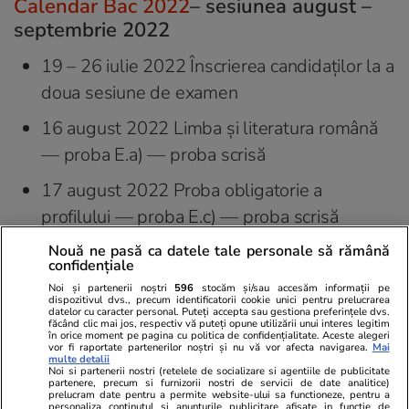
Calendar Bac 2022
– sesiunea august –
septembrie 2022
19 – 26 iulie 2022 Înscrierea candidaților la a
doua sesiune de examen
16 august 2022 Limba și literatura română
— proba E.a) — proba scrisă
17 august 2022 Proba obligatorie a
profilului — proba E.c) — proba scrisă
18 august 2022 Proba la alegere a profilului
Nouă ne pasă ca datele tale personale să rămână
confidențiale
și specializării —– proba E.d) — proba scrisă
Noi și partenerii noștri
596
stocăm și/sau accesăm informații pe
dispozitivul dvs., precum identificatorii cookie unici pentru prelucrarea
19 august 2022 Limba și literatura maternă
datelor cu caracter personal. Puteți accepta sau gestiona preferințele dvs.
făcând clic mai jos, respectiv vă puteți opune utilizării unui interes legitim
în orice moment pe pagina cu politica de confidențialitate. Aceste alegeri
— proba E.b) — proba scrisă
vor fi raportate partenerilor noștri și nu vă vor afecta navigarea.
Mai
multe detalii
Noi si partenerii nostri (retelele de socializare si agentiile de publicitate
22 – 23 august 2022 Evaluarea
partenere, precum si furnizorii nostri de servicii de date analitice)
prelucram date pentru a permite website-ului sa functioneze, pentru a
competențelor lingvistice de comunicare
personaliza continutul si anunturile publicitare afisate in functie de