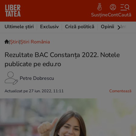
Susține
Cont
Caută
Ultimele știri
Exclusiv
Criză politică
Opinii
Intervi
|
Ştiri
|
Știri România
Rezultate BAC Constanța 2022. Notele
publicate pe edu.ro
Petre Dobrescu
Actualizat pe 27 iun. 2022, 11:11
Comentează