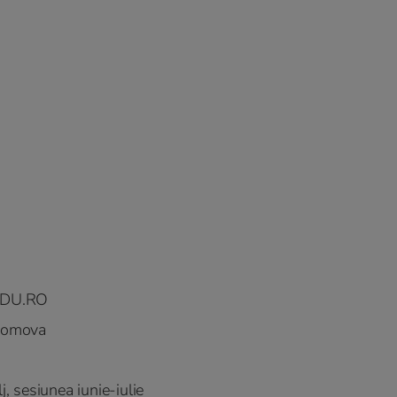
 EDU.RO
promova
j, sesiunea iunie-iulie