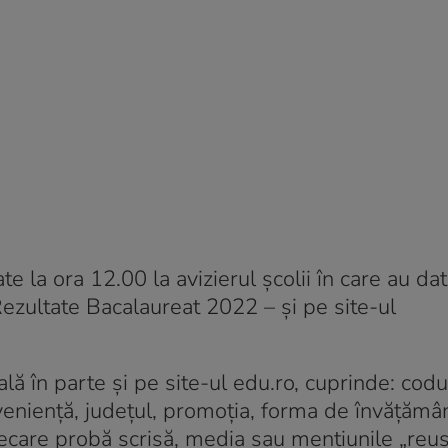
e la ora 12.00 la avizierul școlii în care au dat
ezultate Bacalaureat 2022 – și pe site-ul
ală în parte și pe site-ul edu.ro, cuprinde: codu
veniență, județul, promoția, forma de învățămâ
fiecare probă scrisă, media sau mențiunile „reuși