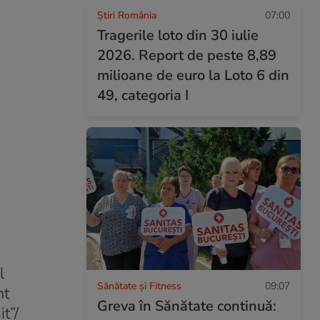
Știri România
07:00
Tragerile loto din 30 iulie
2026. Report de peste 8,89
milioane de euro la Loto 6 din
49, categoria I
l
Sănătate și Fitness
09:07
nt
Greva în Sănătate continuă:
t”/