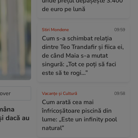
unde prețul depășește 3.400
de euro pe lună
Stiri Mondene
09:59
Cum s-a schimbat relația
dintre Teo Trandafir și fiica ei,
de când Maia s-a mutat
singură: „Tot ce poți să faci
este să te rogi…”
cover
Vacanțe și Cultură
09:58
Cum arată cea mai
ămâna
înfricoșătoare piscină din
și dacă au
lume: „Este un infinity pool
natural”