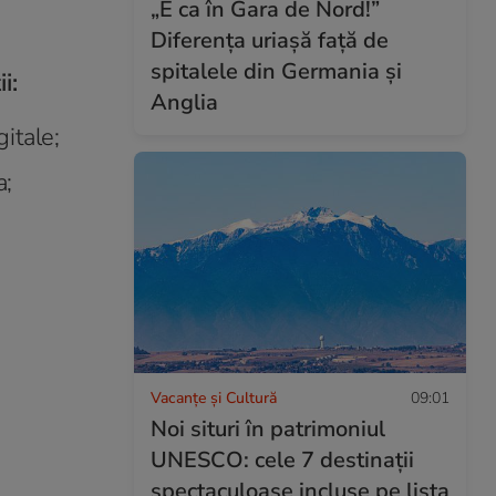
„E ca în Gara de Nord!”
Diferența uriașă față de
spitalele din Germania și
i:
Anglia
itale;
a;
Vacanțe și Cultură
09:01
Noi situri în patrimoniul
UNESCO: cele 7 destinații
spectaculoase incluse pe lista