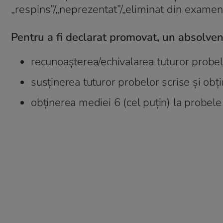
„respins”/„neprezentat”/„eliminat din examen
Pentru a fi declarat promovat, un absolvent 
recunoașterea/echivalarea tuturor probelo
susținerea tuturor probelor scrise și obți
obținerea mediei 6 (cel puțin) la probele 