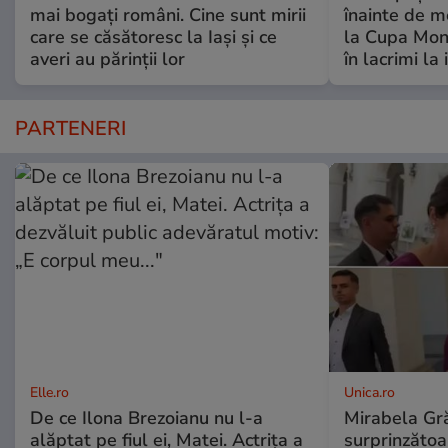
mai bogați români. Cine sunt mirii
înainte de me
care se căsătoresc la Iași și ce
la Cupa Mond
averi au părinții lor
în lacrimi la
PARTENERI
Elle.ro
Unica.ro
De ce Ilona Brezoianu nu l-a
Mirabela Gră
alăptat pe fiul ei, Matei. Actrița a
surprinzătoar