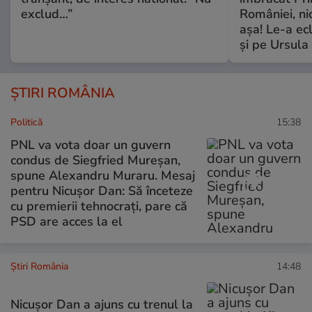
exclud…”
României, ni
așa! Le-a ec
și pe Ursula
ȘTIRI ROMÂNIA
Politică
15:38
PNL va vota doar un guvern
condus de Siegfried Mureșan,
spune Alexandru Muraru. Mesaj
pentru Nicușor Dan: Să înceteze
cu premierii tehnocrați, pare că
PSD are acces la el
Știri România
14:48
Nicușor Dan a ajuns cu trenul la