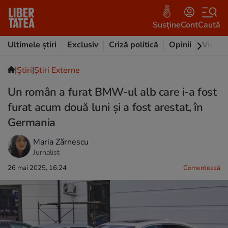
Susține
Cont
Caută
Ultimele știri
Exclusiv
Criză politică
Opinii
Video
|
Ştiri
|
Știri Externe
Un român a furat BMW-ul alb care i-a fost
furat acum două luni și a fost arestat, în
Germania
Maria Zărnescu
Jurnalist
26 mai 2025, 16:24
Comentează