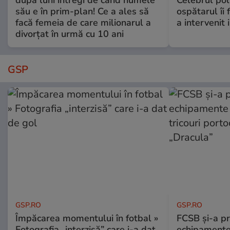
după luni întregi de când numele
Celebrul poli
său e în prim-plan! Ce a ales să
ospătarul îi 
facă femeia de care milionarul a
a intervenit
divorțat în urmă cu 10 ani
GSP
GSP.RO
GSP.RO
Împăcarea momentului în fotbal »
FCSB și-a pr
Fotografia „interzisă” care i-a dat
echipamente 