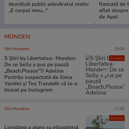
dezvăluit public adevăratul motiv:
flancată de 
„E corpul meu..."
aflat despre
de Apel
MONDEN
Stiri Mondene
19:00
5 Știri by Libertatea- Monden:
Exclusiv
De ce Selly a pus pe pauză
„Beach,Please”?/ Adelina
Pestrițu suspectată de Ilinca
Vandici și Teo Trandafir că le-a
blocat pe Instagram
Stiri Mondene
17:00
Exclusiv
Loredana a ajuns cu elicopterul