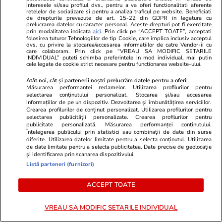
euro din Bruxelles unde a murit un muncitor
interesele si/sau profilul dvs., pentru a va oferi functionalitati aferente
retelelor de socializare si pentru a analiza traficul pe website. Beneficiati
român: 120 de apartamente și 316 camere de
de drepturile prevazute de art. 15-22 din GDPR in legatura cu
prelucrarea datelor cu caracter personal. Aceste drepturi pot fi exercitate
hotel
prin modalitatea indicata
aici
. Prin click pe “ACCEPT TOATE”, acceptati
folosirea tuturor Tehnologiilor de tip Cookie, care implica inclusiv acceptul
dvs. cu privire la stocarea/accesarea informatiilor de catre Vendor-ii cu
care colaboram. Prin click pe “VREAU SA MODIFIC SETARILE
INDIVIDUAL” puteti schimba preferintele in mod individual, mai putin
Știri România
15:41
cele legate de cookie strict necesare pentru functionarea website-ului.
Nicolae Cristache a murit. Scriitorul și
Atât noi, cât și partenerii noștri prelucrăm datele pentru a oferi:
jurnalistul s-a stins din viață la vârsta de 86
Măsurarea performanței reclamelor. Utilizarea profilurilor pentru
selectarea conținutului personalizat. Stocarea și/sau accesarea
de ani
informațiilor de pe un dispozitiv. Dezvoltarea și îmbunătățirea serviciilor.
Crearea profilurilor de conținut personalizat. Utilizarea profilurilor pentru
selectarea publicității personalizate. Crearea profilurilor pentru
publicitate personalizată. Măsurarea performanței conținutului.
Înțelegerea publicului prin statistici sau combinații de date din surse
Știri România
14:25
diferite. Utilizarea datelor limitate pentru a selecta conținutul. Utilizarea
„Fabrică” de pensionari fictivi destructurată de
de date limitate pentru a selecta publicitatea. Date precise de geolocație
și identificarea prin scanarea dispozitivului.
DIICOT: peste 860 de români ar fi „beneficiari”,
Listă parteneri (furnizori)
pagubă de 7.000.000 de lei la Casele de
ACCEPT TOATE
pensii și date false ar fi fost introduse la ANAF
VREAU SA MODIFIC SETARILE INDIVIDUAL