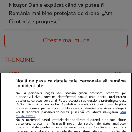
Nicușor Dan a explicat când va putea fi
România mai bine protejată de drone: „Am
făcut niște progrese”
Citește mai multe
TRENDING
Fotbal
20:42
Nouă ne pasă ca datele tale personale să rămână
La ce oră e semifinala dintre Anglia și
confidențiale
Argentina de la Campionatul Mondial și cine o
Noi și partenerii noștri
596
stocăm și/sau accesăm informații pe
dispozitivul dvs., precum identificatorii cookie unici pentru prelucrarea
transmite la TV
datelor cu caracter personal. Puteți accepta sau gestiona preferințele dvs.
făcând clic mai jos, respectiv vă puteți opune utilizării unui interes legitim
în orice moment pe pagina cu politica de confidențialitate. Aceste alegeri
vor fi raportate partenerilor noștri și nu vă vor afecta navigarea.
Mai
multe detalii
Știri Externe
14:27
Noi si partenerii nostri (retelele de socializare si agentiile de publicitate
partenere, precum si furnizorii nostri de servicii de date analitice)
Ce este OXY, proiectul de 300 de milioane de
prelucram date pentru a permite website-ului sa functioneze, pentru a
personaliza continutul si anunturile publicitare afisate in functie de