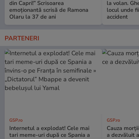
din Capri!” Scrisoarea
la volan. Gh
emoționantă scrisă de Ramona
locul unde fi
Olaru la 37 de ani
accident
PARTENERI
GSP.ro
GSP.ro
Internetul a explodat! Cele mai
Cauza morții
tari meme-uri după ce Spania a
a dezvăluit 