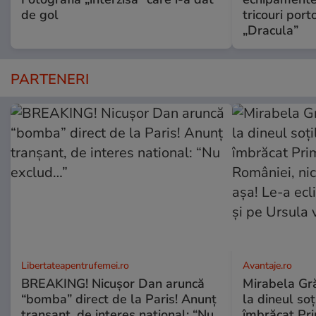
de gol
tricouri porto
„Dracula”
PARTENERI
Libertateapentrufemei.ro
Avantaje.ro
BREAKING! Nicușor Dan aruncă
Mirabela Grăd
“bomba” direct de la Paris! Anunț
la dineul so
tranșant, de interes national: “Nu
îmbrăcat Pr