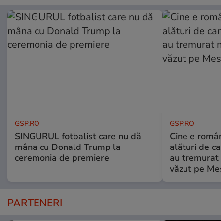
GSP.RO
GSP.RO
SINGURUL fotbalist care nu dă
Cine e româ
mâna cu Donald Trump la
alături de c
ceremonia de premiere
au tremurat
văzut pe Mes
PARTENERI