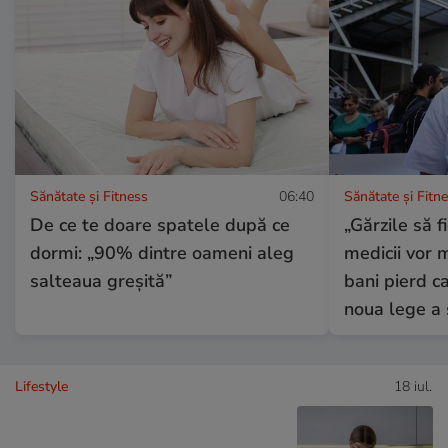
Sănătate și Fitness
06:40
Sănătate și Fitn
De ce te doare spatele după ce
„Gărzile să fi
dormi: „90% dintre oameni aleg
medicii vor m
salteaua greșită”
bani pierd c
noua lege a s
Lifestyle
18 iul.