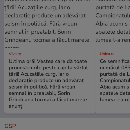
Viva.ro
Unica.ro
Ultima oră! Vestea care dă toate
Ce semnificaț
pronosticurile peste cap la vârful
numărul 083
țării! Acuzațiile curg, iar o
purtată de L
declarație produce un adevărat
Campionatul
seism în politică. Fără vreun
Abia acum s-
semnal în prealabil, Sorin
spatele deta
Grindeanu tocmai a făcut marele
lumea l-a r
anunț
GSP