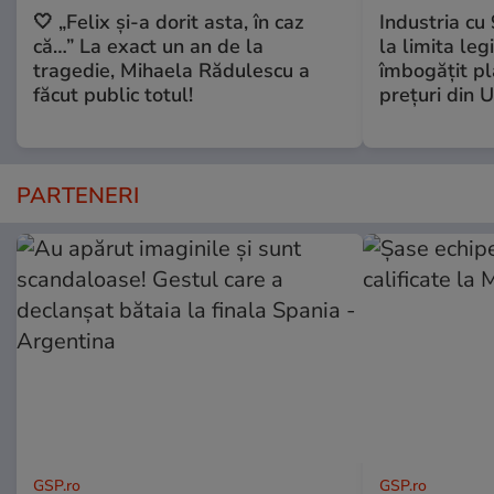
🤍 „Felix și-a dorit asta, în caz
Industria cu
că…” La exact un an de la
la limita leg
tragedie, Mihaela Rădulescu a
îmbogăţit pl
făcut public totul!
preţuri din 
PARTENERI
GSP.ro
GSP.ro