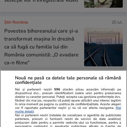
Știri România
20 iul.
Povestea bihoreanului care și-a
transformat mașina în drezină
ca să fugă cu familia lui din
România comunistă: „O evadare
ca-n filme”
Nouă ne pasă ca datele tale personale să rămână
Știri România
20 iul.
confidențiale
Noi și partenerii noștri
596
stocăm și/sau accesăm informații pe
RO-Alert emis în Tulcea luni
dispozitivul dvs., precum identificatorii cookie unici pentru prelucrarea
datelor cu caracter personal. Puteți accepta sau gestiona preferințele dvs.
seară: două avioane F-16 și
făcând clic mai jos, respectiv vă puteți opune utilizării unui interes legitim
în orice moment pe pagina cu politica de confidențialitate. Aceste alegeri
vor fi raportate partenerilor noștri și nu vă vor afecta navigarea.
Mai
două Eurofighter Typhoon au
multe detalii
Noi si partenerii nostri (retelele de socializare si agentiile de publicitate
fost ridicate în scurt timp
partenere, precum si furnizorii nostri de servicii de date analitice)
prelucram date pentru a permite website-ului sa functioneze, pentru a
personaliza continutul si anunturile publicitare afisate in functie de