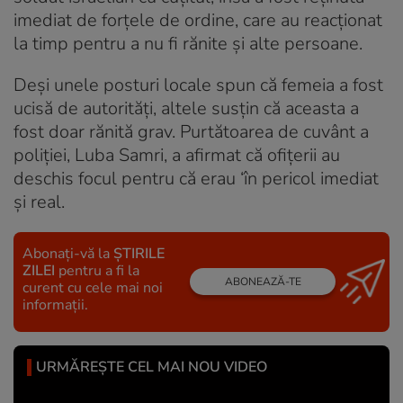
imediat de forţele de ordine, care au reacționat
la timp pentru a nu fi rănite și alte persoane.
Deși unele posturi locale spun că femeia a fost
ucisă de autorități, altele susțin că aceasta a
fost doar rănită grav. Purtătoarea de cuvânt a
poliției, Luba Samri, a afirmat că ofițerii au
deschis focul pentru că erau ‘în pericol imediat
și real.
Abonați-vă la
ȘTIRILE
ZILEI
pentru a fi la
ABONEAZĂ-TE
curent cu cele mai noi
informații.
URMĂREȘTE CEL MAI NOU VIDEO