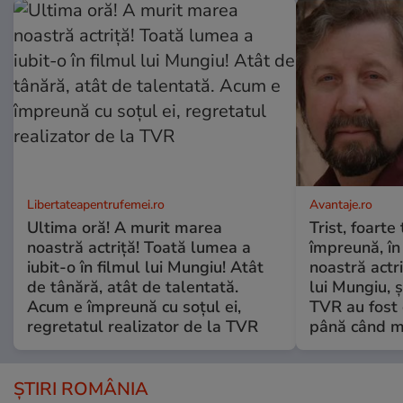
Libertateapentrufemei.ro
Avantaje.ro
Ultima oră! A murit marea
Trist, foarte
noastră actriță! Toată lumea a
împreună, în
iubit-o în filmul lui Mungiu! Atât
noastră actri
de tânără, atât de talentată.
lui Mungiu, ș
Acum e împreună cu soțul ei,
TVR au fost 
regretatul realizator de la TVR
până când mo
ȘTIRI ROMÂNIA