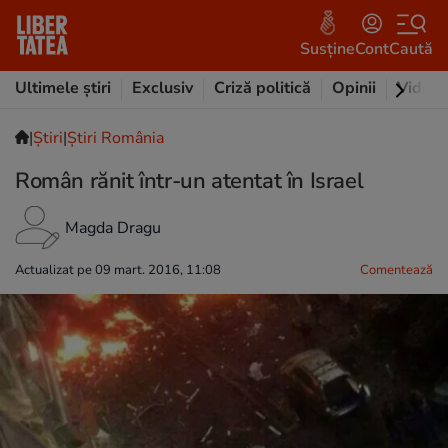
Susține
Cont
Caută
Ultimele știri
Exclusiv
Criză politică
Opinii
Video
|
Ştiri
|
Știri România
Român rănit într-un atentat în Israel
Magda Dragu
Actualizat pe 09 mart. 2016, 11:08
Comentează