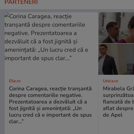
PARTENERI
Elle.ro
Unica.ro
Corina Caragea, reacție tranșantă
Mirabela Gră
despre comentariile negative.
surprinzătoar
Prezentatoarea a dezvăluit că a
flancată de 
fost jignită și amenințată: „Un
aflat despre
lucru cred că e important de spus
de Apel
clar...”