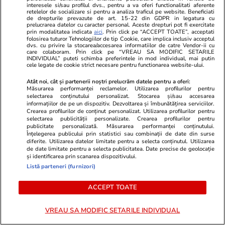
interesele si/sau profilul dvs., pentru a va oferi functionalitati aferente
retelelor de socializare si pentru a analiza traficul pe website. Beneficiati
de drepturile prevazute de art. 15-22 din GDPR in legatura cu
Știri România
20 iul.
prelucrarea datelor cu caracter personal. Aceste drepturi pot fi exercitate
prin modalitatea indicata
aici
. Prin click pe “ACCEPT TOATE”, acceptati
folosirea tuturor Tehnologiilor de tip Cookie, care implica inclusiv acceptul
ROMATSA a contestat blocarea
dvs. cu privire la stocarea/accesarea informatiilor de catre Vendor-ii cu
care colaboram. Prin click pe “VREAU SA MODIFIC SETARILE
plăţilor în urma procesului
INDIVIDUAL” puteti schimba preferintele in mod individual, mai putin
cele legate de cookie strict necesare pentru functionarea website-ului.
deschis de Pfizer. Cazul se
Atât noi, cât și partenerii noștri prelucrăm datele pentru a oferi:
judecă la Bruxelles
Măsurarea performanței reclamelor. Utilizarea profilurilor pentru
selectarea conținutului personalizat. Stocarea și/sau accesarea
informațiilor de pe un dispozitiv. Dezvoltarea și îmbunătățirea serviciilor.
Crearea profilurilor de conținut personalizat. Utilizarea profilurilor pentru
selectarea publicității personalizate. Crearea profilurilor pentru
Opinii
20 iul.
publicitate personalizată. Măsurarea performanței conținutului.
Înțelegerea publicului prin statistici sau combinații de date din surse
diferite. Utilizarea datelor limitate pentru a selecta conținutul. Utilizarea
Regimul Dan + Bolojan +
de date limitate pentru a selecta publicitatea. Date precise de geolocație
și identificarea prin scanarea dispozitivului.
Grindeanu + Fritz, mai nociv
Listă parteneri (furnizori)
pentru România decât regimul
ACCEPT TOATE
Iohannis + Ciolacu + Ciucă?
VREAU SA MODIFIC SETARILE INDIVIDUAL