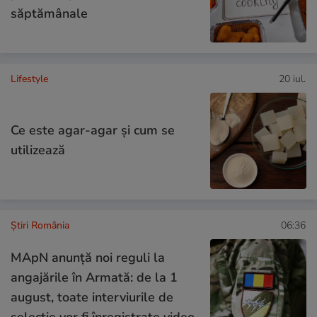
săptămânale
Lifestyle
20 iul.
Ce este agar-agar și cum se
utilizează
Știri România
06:36
MApN anunță noi reguli la
angajările în Armată: de la 1
august, toate interviurile de
selecție vor fi înregistrate video