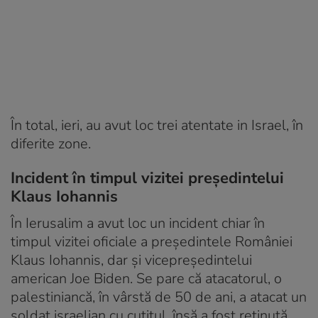
În total, ieri, au avut loc trei atentate in Israel, în
diferite zone.
Incident în timpul vizitei președintelui
Klaus Iohannis
În Ierusalim a avut loc un incident chiar în
timpul vizitei oficiale a președintele României
Klaus Iohannis, dar și vicepreşedintelui
american Joe Biden. Se pare că atacatorul, o
palestiniancă, în vârstă de 50 de ani, a atacat un
soldat israelian cu cuţitul, însă a fost reținută