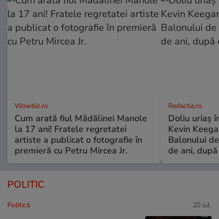
Wowbiz.ro
Redactia.ro
Cum arată fiul Mădălinei Manole
Doliu uriaș î
la 17 ani! Fratele regretatei
Kevin Keegan
artiste a publicat o fotografie în
Balonului de
premieră cu Petru Mircea Jr.
de ani, după
POLITIC
Politică
20 iul.