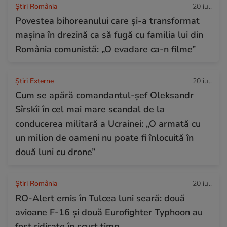
Știri România
20 iul.
Povestea bihoreanului care și-a transformat
mașina în drezină ca să fugă cu familia lui din
România comunistă: „O evadare ca-n filme”
Știri Externe
20 iul.
Cum se apără comandantul-șef Oleksandr
Sîrskîi în cel mai mare scandal de la
conducerea militară a Ucrainei: „O armată cu
un milion de oameni nu poate fi înlocuită în
două luni cu drone”
Știri România
20 iul.
RO-Alert emis în Tulcea luni seară: două
avioane F-16 și două Eurofighter Typhoon au
fost ridicate în scurt timp