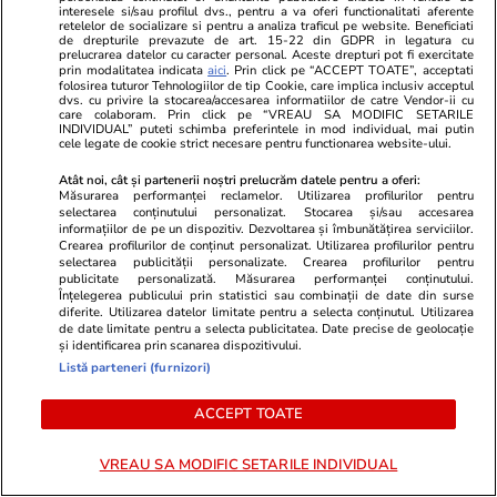
deschis de Pfizer. Cazul se
interesele si/sau profilul dvs., pentru a va oferi functionalitati aferente
retelelor de socializare si pentru a analiza traficul pe website. Beneficiati
judecă la Bruxelles
de drepturile prevazute de art. 15-22 din GDPR in legatura cu
prelucrarea datelor cu caracter personal. Aceste drepturi pot fi exercitate
prin modalitatea indicata
aici
. Prin click pe “ACCEPT TOATE”, acceptati
folosirea tuturor Tehnologiilor de tip Cookie, care implica inclusiv acceptul
dvs. cu privire la stocarea/accesarea informatiilor de catre Vendor-ii cu
care colaboram. Prin click pe “VREAU SA MODIFIC SETARILE
INDIVIDUAL” puteti schimba preferintele in mod individual, mai putin
Știri România
20 iul.
cele legate de cookie strict necesare pentru functionarea website-ului.
Oana Țoiu a fost prezentă la o
Atât noi, cât și partenerii noștri prelucrăm datele pentru a oferi:
Măsurarea performanței reclamelor. Utilizarea profilurilor pentru
recepție diplomatică cu frații
selectarea conținutului personalizat. Stocarea și/sau accesarea
informațiilor de pe un dispozitiv. Dezvoltarea și îmbunătățirea serviciilor.
Tate, dar a plecat imediat ce i-a
Crearea profilurilor de conținut personalizat. Utilizarea profilurilor pentru
selectarea publicității personalizate. Crearea profilurilor pentru
văzut
publicitate personalizată. Măsurarea performanței conținutului.
Înțelegerea publicului prin statistici sau combinații de date din surse
diferite. Utilizarea datelor limitate pentru a selecta conținutul. Utilizarea
de date limitate pentru a selecta publicitatea. Date precise de geolocație
și identificarea prin scanarea dispozitivului.
Știri România
20 iul.
Listă parteneri (furnizori)
Nivelul Dunării a scăzut
ACCEPT TOATE
dramatic la Rasova, însă
autoritățile dau asigurări că
VREAU SA MODIFIC SETARILE INDIVIDUAL
populația nu va rămâne fără