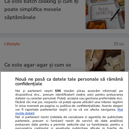
Ce este batch cooking și cum îți
poate simplifica mesele
săptămânale
Lifestyle
20 iul.
Ce este agar-agar și cum se
utilizează
Nouă ne pasă ca datele tale personale să rămână
confidențiale
Noi și partenerii noștri
596
stocăm și/sau accesăm informații pe
dispozitivul dvs., precum identificatorii cookie unici pentru prelucrarea
datelor cu caracter personal. Puteți accepta sau gestiona preferințele dvs.
făcând clic mai jos, respectiv vă puteți opune utilizării unui interes legitim
Știri România
20 iul.
în orice moment pe pagina cu politica de confidențialitate. Aceste alegeri
vor fi raportate partenerilor noștri și nu vă vor afecta navigarea.
Mai
multe detalii
ROMATSA a contestat blocarea
Noi si partenerii nostri (retelele de socializare si agentiile de publicitate
partenere, precum si furnizorii nostri de servicii de date analitice)
plăţilor în urma procesului
prelucram date pentru a permite website-ului sa functioneze, pentru a
personaliza continutul si anunturile publicitare afisate in functie de