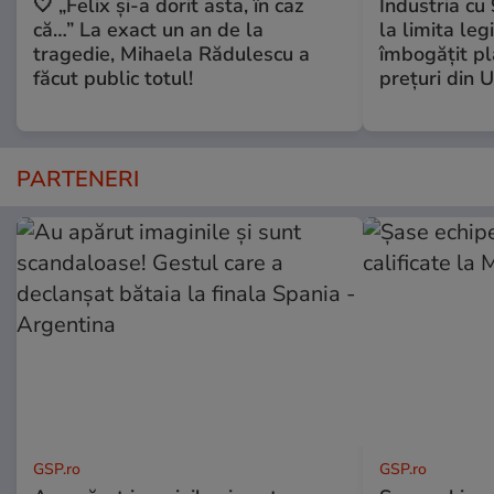
🤍 „Felix și-a dorit asta, în caz
Industria cu
că…” La exact un an de la
la limita leg
tragedie, Mihaela Rădulescu a
îmbogăţit pl
făcut public totul!
preţuri din 
PARTENERI
GSP.ro
GSP.ro