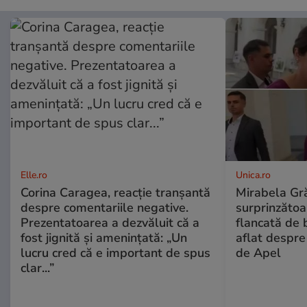
Elle.ro
Unica.ro
Corina Caragea, reacție tranșantă
Mirabela Gră
despre comentariile negative.
surprinzătoar
Prezentatoarea a dezvăluit că a
flancată de 
fost jignită și amenințată: „Un
aflat despre
lucru cred că e important de spus
de Apel
clar...”