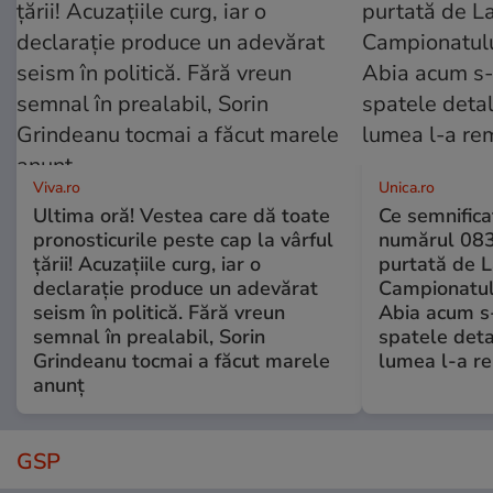
Viva.ro
Unica.ro
Ultima oră! Vestea care dă toate
Ce semnificaț
pronosticurile peste cap la vârful
numărul 083
țării! Acuzațiile curg, iar o
purtată de L
declarație produce un adevărat
Campionatul
seism în politică. Fără vreun
Abia acum s-
semnal în prealabil, Sorin
spatele deta
Grindeanu tocmai a făcut marele
lumea l-a r
anunț
GSP