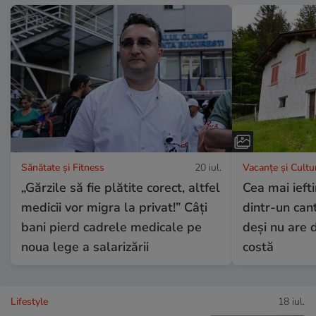
Sănătate și Fitness
20 iul.
Vacanțe și Cultu
„Gărzile să fie plătite corect, altfel
Cea mai ieft
medicii vor migra la privat!” Câți
dintr-un can
bani pierd cadrele medicale pe
deși nu are d
noua lege a salarizării
costă
Lifestyle
18 iul.