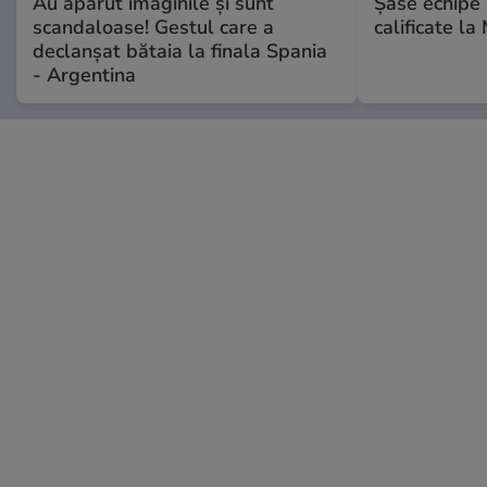
Au apărut imaginile și sunt
Șase echipe 
scandaloase! Gestul care a
calificate la
declanșat bătaia la finala Spania
- Argentina