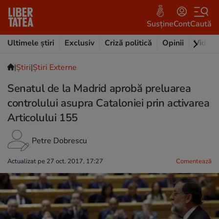
Susține
Cont
Caută
Ultimele știri
Exclusiv
Criză politică
Opinii
Video
|
Ştiri
|
Știri Externe
Senatul de la Madrid aprobă preluarea
controlului asupra Cataloniei prin activarea
Articolului 155
Petre Dobrescu
Actualizat pe 27 oct. 2017, 17:27
Comentează