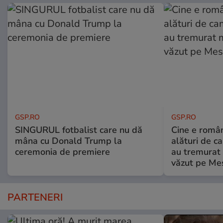
GSP.RO
GSP.RO
SINGURUL fotbalist care nu dă
Cine e româ
mâna cu Donald Trump la
alături de c
ceremonia de premiere
au tremurat
văzut pe Mes
PARTENERI