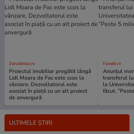
ZiaruldeIasi.ro
Fanatik.ro
Proiectul imobiliar pregătit lângă
Anunțul mom
Lidl Moara de Foc este scos la
transferul l
vânzare. Dezvoltatorul este
la Universit
asociat în piață cu un alt proiect
făcut. ”Pest
de anvergură
ULTIMELE ȘTIRI