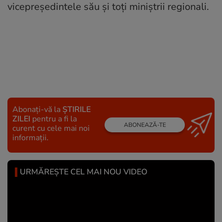
vicepreședintele său și toți miniștrii regionali.
Abonați-vă la
ȘTIRILE
ZILEI
pentru a fi la
ABONEAZĂ-TE
curent cu cele mai noi
informații.
URMĂREȘTE CEL MAI NOU VIDEO