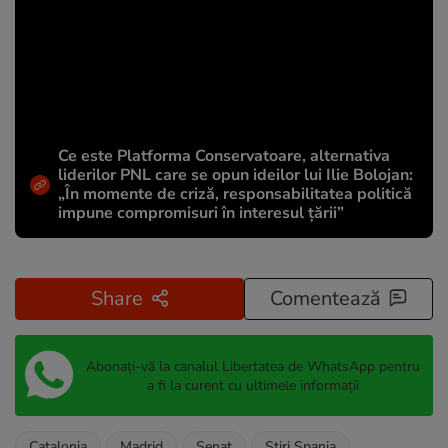
Ce este Platforma Conservatoare, alternativa
liderilor PNL care se opun ideilor lui Ilie Bolojan:
„În momente de criză, responsabilitatea politică
impune compromisuri în interesul țării”
Share
Comentează
Abonați-vă la canalul Libertatea de WhatsApp pentru
a fi la curent cu ultimele informații
Catalonia
Madrid
Senat
Stiri Spania