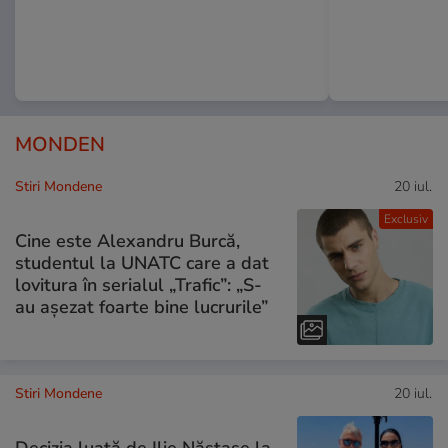
MONDEN
Stiri Mondene
20 iul.
Exclusiv
Cine este Alexandru Burcă,
studentul la UNATC care a dat
lovitura în serialul „Trafic”: „S-
au așezat foarte bine lucrurile”
Stiri Mondene
20 iul.
Decizia luată de Ilie Năstase la