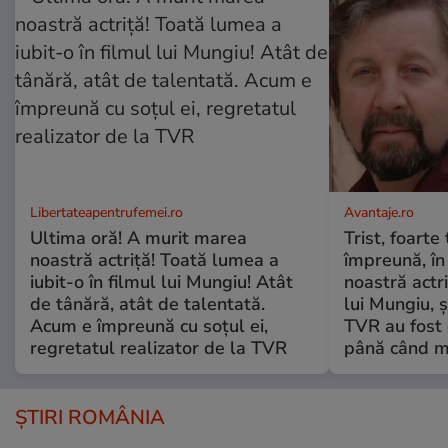
Libertateapentrufemei.ro
Avantaje.ro
Ultima oră! A murit marea
Trist, foarte
noastră actriță! Toată lumea a
împreună, în
iubit-o în filmul lui Mungiu! Atât
noastră actri
de tânără, atât de talentată.
lui Mungiu, ș
Acum e împreună cu soțul ei,
TVR au fost 
regretatul realizator de la TVR
până când mo
ȘTIRI ROMÂNIA