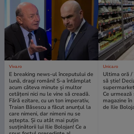
Viva.ro
Unica.ro
E breaking news-ul începutului de
Ultima oră / 
lună, dragi români! S-a întâmplat
să știe! Deci
acum câteva minute și multor
supermarketu
cetățeni nici nu le vine să creadă.
Ce urmează s
Fără ezitare, cu un ton imperativ,
magazine în 
Traian Băsescu a făcut anunțul la
de Ilie Boloj
care nimeni, dar nimeni nu se
aștepta. Și cu atât mai puțin
susținătorii lui Ilie Bolojan! Ce a
spus fostul președinte al