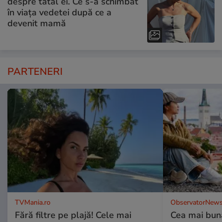
despre tatăl ei. Ce s-a schimbat
în viața vedetei după ce a
devenit mamă
PARTENERI
TVMania.ro
ObservatorNews
Fără filtre pe plajă! Cele mai
Cea mai bună