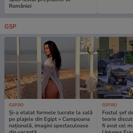
României
GSP
GSP.RO
GSP.RO
Și-a etalat formele lucrate la sală
Fostul șef d
pe plajele din Egipt » Campioana
teorie discu
națională, imagini spectaculoase
fi avut cel 
din vacanță
Uniunea Eur