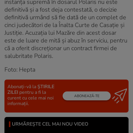
instanța supremă în dosarul Polaris nu este
definitivă și a fost deja contestată, o decizie
definitivă urmând să fie dată de un complet de
cinci judecători de la Înalta Curte de Casație și
Justiție. Acuzația lui Mazăre din acest dosar
este de luare de mită şi abuz în serviciu, pentru
că a oferit discreţionar un contract firmei de
salubritate Polaris.
Foto: Hepta
Abonați-vă la
ȘTIRILE
ZILEI
pentru a fi la
ABONEAZĂ-TE
curent cu cele mai noi
informații.
URMĂREȘTE CEL MAI NOU VIDEO