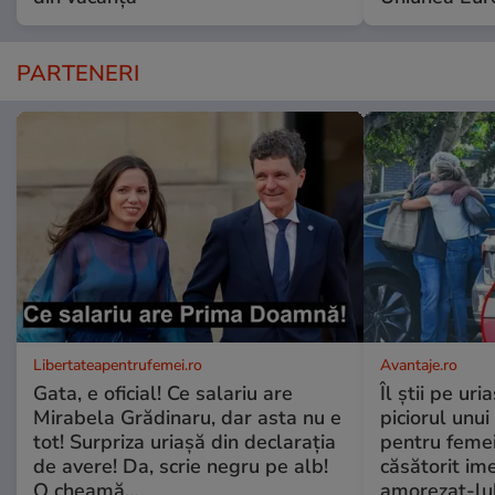
PARTENERI
Libertateapentrufemei.ro
Avantaje.ro
Gata, e oficial! Ce salariu are
Îl știi pe ur
Mirabela Grădinaru, dar asta nu e
piciorul unui
tot! Surpriza uriașă din declarația
pentru femei
de avere! Da, scrie negru pe alb!
căsătorit ime
O cheamă…
amorezat-lul