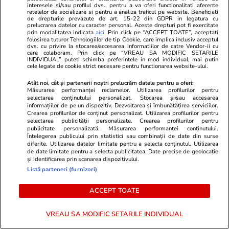
interesele si/sau profilul dvs., pentru a va oferi functionalitati aferente
retelelor de socializare si pentru a analiza traficul pe website. Beneficiati
de drepturile prevazute de art. 15-22 din GDPR in legatura cu
prelucrarea datelor cu caracter personal. Aceste drepturi pot fi exercitate
prin modalitatea indicata
aici
. Prin click pe “ACCEPT TOATE”, acceptati
folosirea tuturor Tehnologiilor de tip Cookie, care implica inclusiv acceptul
dvs. cu privire la stocarea/accesarea informatiilor de catre Vendor-ii cu
care colaboram. Prin click pe “VREAU SA MODIFIC SETARILE
INDIVIDUAL” puteti schimba preferintele in mod individual, mai putin
cele legate de cookie strict necesare pentru functionarea website-ului.
Atât noi, cât și partenerii noștri prelucrăm datele pentru a oferi:
Măsurarea performanței reclamelor. Utilizarea profilurilor pentru
selectarea conținutului personalizat. Stocarea și/sau accesarea
informațiilor de pe un dispozitiv. Dezvoltarea și îmbunătățirea serviciilor.
Crearea profilurilor de conținut personalizat. Utilizarea profilurilor pentru
selectarea publicității personalizate. Crearea profilurilor pentru
Advertorial
Advertorial
publicitate personalizată. Măsurarea performanței conținutului.
Smart is the new chic: Cum ne
Înscrie-te ac
Înțelegerea publicului prin statistici sau combinații de date din surse
diferite. Utilizarea datelor limitate pentru a selecta conținutul. Utilizarea
ajută tehnologia să ne reinventăm
voucher de 5
de date limitate pentru a selecta publicitatea. Date precise de geolocație
și identificarea prin scanarea dispozitivului.
Listă parteneri (furnizori)
PARTENERI
ACCEPT TOATE
VREAU SA MODIFIC SETARILE INDIVIDUAL