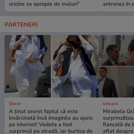
oricine se apropie de maluri”
antrenez în or
PARTENERI
Elle.ro
Unica.ro
A ținut secret faptul că este
Mirabela Gră
însărcinată însă imaginile au ajuns
surprinzătoar
pe internet! Vedeta a fost
flancată de 
surprinsă pe stradă, iar burtica de
aflat despre