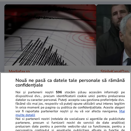
Mediafax.ro
StirileKanalD.ro
Cutremur în România, joi după-
UPDATE Zi d
Nouă ne pasă ca datele tale personale să rămână
amiază. Unde s-a produs și ce
Georgescu! F
confidențiale
magnitudine a avut
prezidențiale
Noi și partenerii noștri
596
stocăm și/sau accesăm informații pe
dispozitivul dvs., precum identificatorii cookie unici pentru prelucrarea
judecat pent
datelor cu caracter personal. Puteți accepta sau gestiona preferințele dvs.
lovitură de s
făcând clic mai jos, respectiv vă puteți opune utilizării unui interes legitim
în orice moment pe pagina cu politica de confidențialitate. Aceste alegeri
vor fi raportate partenerilor noștri și nu vă vor afecta navigarea.
Mai
multe detalii
Noi si partenerii nostri (retelele de socializare si agentiile de publicitate
partenere, precum si furnizorii nostri de servicii de date analitice)
PROMO
prelucram date pentru a permite website-ului sa functioneze, pentru a
personaliza continutul si anunturile publicitare afisate in functie de