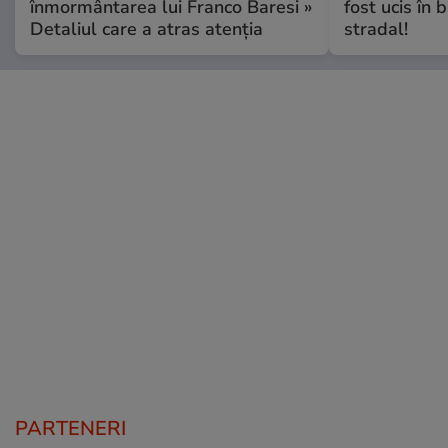
înmormântarea lui Franco Baresi »
fost ucis în 
Detaliul care a atras atenția
stradal!
PARTENERI