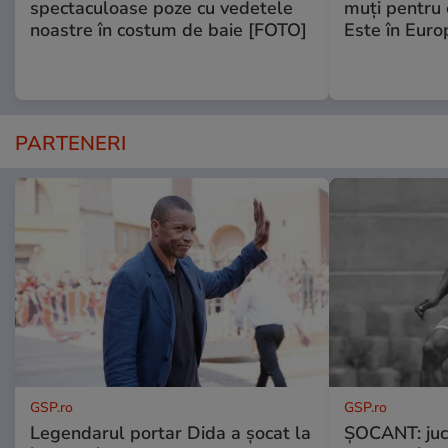
spectaculoase poze cu vedetele
muţi pentru 
noastre în costum de baie [FOTO]
Este în Euro
PARTENERI
GSP.ro
GSP.ro
Legendarul portar Dida a șocat la
ȘOCANT: jucă