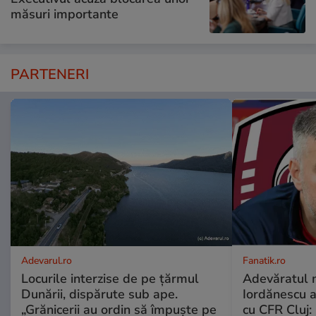
măsuri importante
PARTENERI
Adevarul.ro
Fanatik.ro
Locurile interzise de pe țărmul
Adevăratul m
Dunării, dispărute sub ape.
Iordănescu 
„Grănicerii au ordin să împuște pe
cu CFR Cluj: