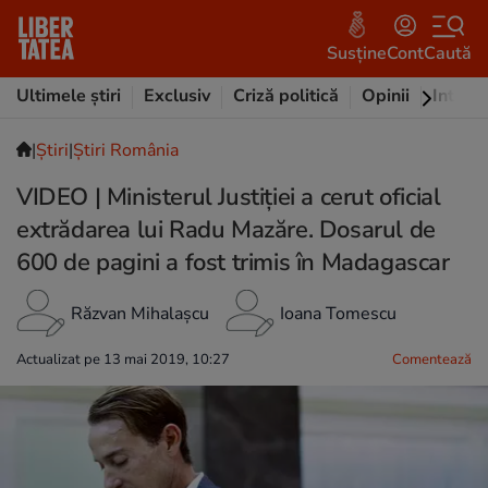
Susține
Cont
Caută
Ultimele știri
Exclusiv
Criză politică
Opinii
Intervi
|
Ştiri
|
Știri România
VIDEO | Ministerul Justiției a cerut oficial
extrădarea lui Radu Mazăre. Dosarul de
600 de pagini a fost trimis în Madagascar
Răzvan Mihalașcu
Ioana Tomescu
Actualizat pe 13 mai 2019, 10:27
Comentează