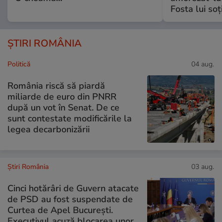
Fosta lui soț
ȘTIRI ROMÂNIA
Politică
04 aug.
România riscă să piardă
miliarde de euro din PNRR
după un vot în Senat. De ce
sunt contestate modificările la
legea decarbonizării
Știri România
03 aug.
Cinci hotărâri de Guvern atacate
de PSD au fost suspendate de
Curtea de Apel București.
Executivul acuză blocarea unor