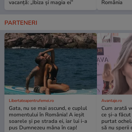
vacanță: „Ibiza și magia ei”
România
PARTENERI
Libertateapentrufemei.ro
Avantaje.ro
Gata, nu se mai ascund, e cuplul
Cum arată v
momentului în România! A ieșit
ce și-a făcut
soarele și pe strada ei, iar lui i-a
purtat ochel
pus Dumnezeu mâna în cap!
să nu sperii c