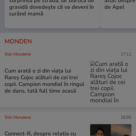
surprinsă pe stradă, iar burtica de
aflat despre
gravidă dovedește că va deveni în
de Apel
curând mamă
MONDEN
Stiri Mondene
17:12
Cum arată o zi din viața lui
Rareș Cojoc alături de cei trei
copii. Campion mondial în ringul
de dans, tată full time acasă
Stiri Mondene
16:55
Connect-R, despre relația cu