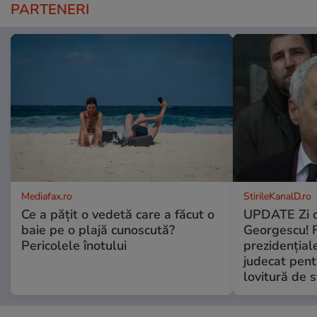
PARTENERI
Mediafax.ro
StirileKanalD.ro
Ce a pățit o vedetă care a făcut o
UPDATE Zi d
baie pe o plajă cunoscută?
Georgescu! F
Pericolele înotului
prezidențiale
judecat pent
lovitură de s