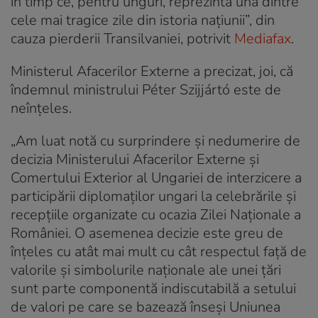
în timp ce, pentru unguri, reprezintă una dintre
cele mai tragice zile din istoria naţiunii”, din
cauza pierderii Transilvaniei, potrivit
Mediafax
.
Ministerul Afacerilor Externe a precizat, joi, că
îndemnul ministrului Péter Szijjártó este de
neînțeles.
„Am luat notă cu surprindere şi nedumerire de
decizia Ministerului Afacerilor Externe şi
Comertului Exterior al Ungariei de interzicere a
participării diplomaţilor ungari la celebrările şi
recepţiile organizate cu ocazia Zilei Naţionale a
României. O asemenea decizie este greu de
înţeles cu atât mai mult cu cât respectul faţă de
valorile şi simbolurile naţionale ale unei ţări
sunt parte componentă indiscutabilă a setului
de valori pe care se bazează înseşi Uniunea