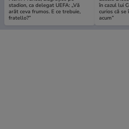
stadion, ca delegat UEFA: „Vă
în cazul lui 
arăt ceva frumos. E ce trebuie,
curios că se
fratello?”
acum”