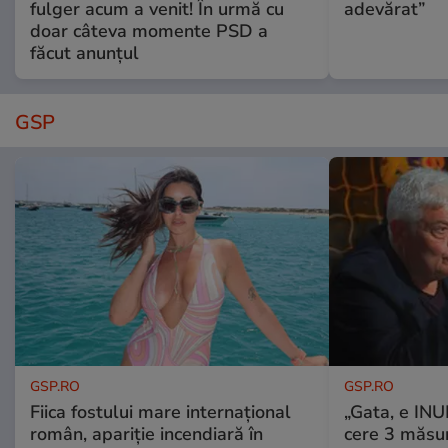
fulger acum a venit! În urmă cu
adevărat”
doar câteva momente PSD a
făcut anunțul
GSP
GSP.RO
GSP.RO
Fiica fostului mare internațional
„Gata, e IN
român, apariție incendiară în
cere 3 măsu