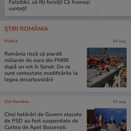
Felicitări, să fiți fericiți! Că frumoși
sunteți!
ȘTIRI ROMÂNIA
Politică
04 aug.
România riscă să piardă
miliarde de euro din PNRR
după un vot în Senat. De ce
sunt contestate modificările la
legea decarbonizării
Știri România
03 aug.
Cinci hotărâri de Guvern atacate
de PSD au fost suspendate de
Curtea de Apel București.