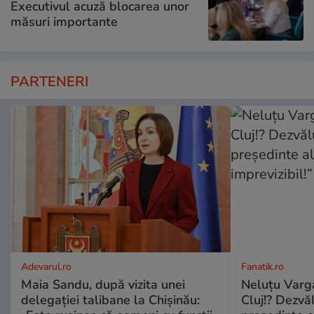
Executivul acuză blocarea unor
măsuri importante
PARTENERI
Adevarul.ro
Fanatik.ro
Maia Sandu, după vizita unei
Neluțu Varga
delegației talibane la Chișinău:
Cluj!? Dezvăl