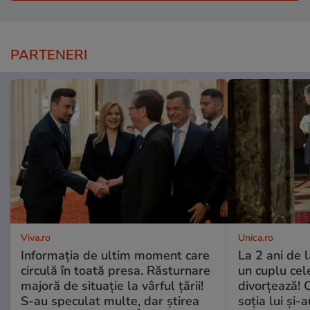
PARTENERI
Viva.ro
Unica.ro
Informația de ultim moment care
La 2 ani de 
circulă în toată presa. Răsturnare
un cuplu ce
majoră de situație la vârful țării!
divorțează! C
S-au speculat multe, dar știrea
soția lui și-