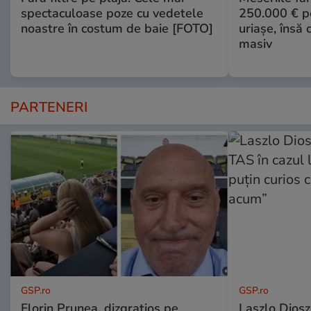
spectaculoase poze cu vedetele
250.000 € pe
noastre în costum de baie [FOTO]
uriașe, însă
masiv
PARTENERI
GSP.ro
GSP.ro
Florin Prunea, dizgrațios pe
Laszlo Diosz