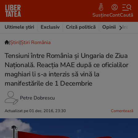
Susține
Cont
Caută
Ultimele știri
Exclusiv
Criză politică
Opinii
Intervi
|
Ştiri
|
Știri România
Tensiuni între România și Ungaria de Ziua
Națională. Reacția MAE după ce oficialilor
maghiari li s-a interzis să vină la
manifestările de 1 Decembrie
Petre Dobrescu
Actualizat pe 01 dec. 2016, 23:30
Comentează