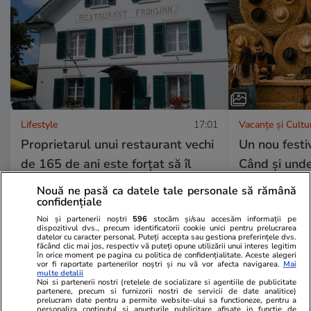
Lifestyle
17:01
Vacanțe și Cultu
Proprietarul unui restaurant vechi
Un nou festi
de 165 de ani este forțat să îl
Când și unde
închidă: „Am dat tot ce-am avut
Fest 2026
Nouă ne pasă ca datele tale personale să rămână
confidențiale
timp de 10 ani”
Noi și partenerii noștri
596
stocăm și/sau accesăm informații pe
dispozitivul dvs., precum identificatorii cookie unici pentru prelucrarea
datelor cu caracter personal. Puteți accepta sau gestiona preferințele dvs.
făcând clic mai jos, respectiv vă puteți opune utilizării unui interes legitim
în orice moment pe pagina cu politica de confidențialitate. Aceste alegeri
vor fi raportate partenerilor noștri și nu vă vor afecta navigarea.
Mai
multe detalii
Lifestyle
04 aug.
Noi si partenerii nostri (retelele de socializare si agentiile de publicitate
partenere, precum si furnizorii nostri de servicii de date analitice)
prelucram date pentru a permite website-ului sa functioneze, pentru a
personaliza continutul si anunturile publicitare afisate in functie de