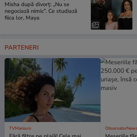
Misha după divorț: „Nu se
negociază nimic”. Ce studiază
fiica lor, Maya
PARTENERI
TVMania.ro
ObservatorNews
Fără filtre pe plajă! Cele mai
Meseriile făr