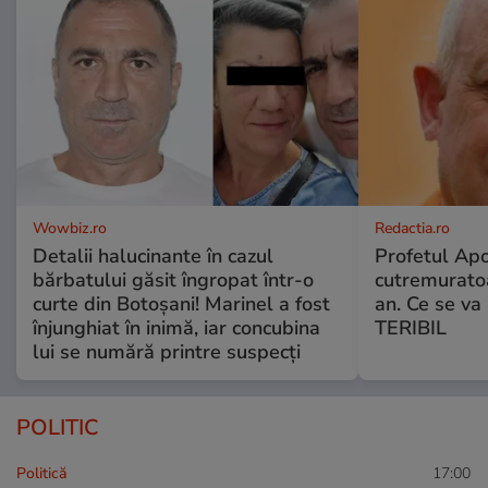
Wowbiz.ro
Redactia.ro
Detalii halucinante în cazul
Profetul Apo
bărbatului găsit îngropat într-o
cutremuratoa
curte din Botoșani! Marinel a fost
an. Ce se v
înjunghiat în inimă, iar concubina
TERIBIL
lui se numără printre suspecți
POLITIC
Politică
17:00