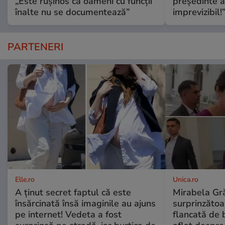
„Este rușinos că oameni cu funcții
președinte al
înalte nu se documentează”
imprevizibil!
PARTENERI
Elle.ro
Unica.ro
A ținut secret faptul că este
Mirabela Gră
însărcinată însă imaginile au ajuns
surprinzătoar
pe internet! Vedeta a fost
flancată de 