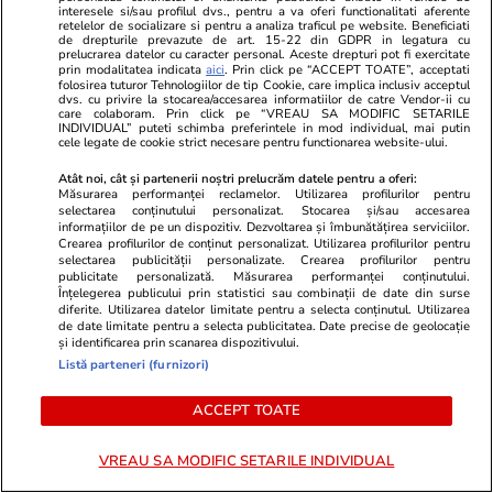
interesele si/sau profilul dvs., pentru a va oferi functionalitati aferente
Cum se scrie corect: bineînțeles
retelelor de socializare si pentru a analiza traficul pe website. Beneficiati
de drepturile prevazute de art. 15-22 din GDPR in legatura cu
sau bine înțeles
prelucrarea datelor cu caracter personal. Aceste drepturi pot fi exercitate
prin modalitatea indicata
aici
. Prin click pe “ACCEPT TOATE”, acceptati
folosirea tuturor Tehnologiilor de tip Cookie, care implica inclusiv acceptul
dvs. cu privire la stocarea/accesarea informatiilor de catre Vendor-ii cu
care colaboram. Prin click pe “VREAU SA MODIFIC SETARILE
INDIVIDUAL” puteti schimba preferintele in mod individual, mai putin
cele legate de cookie strict necesare pentru functionarea website-ului.
Bani și Afaceri
03 aug.
Atât noi, cât și partenerii noștri prelucrăm datele pentru a oferi:
Măsurarea performanței reclamelor. Utilizarea profilurilor pentru
selectarea conținutului personalizat. Stocarea și/sau accesarea
informațiilor de pe un dispozitiv. Dezvoltarea și îmbunătățirea serviciilor.
Crearea profilurilor de conținut personalizat. Utilizarea profilurilor pentru
Cine poate retrage banii din
selectarea publicității personalizate. Crearea profilurilor pentru
publicitate personalizată. Măsurarea performanței conținutului.
contul unei persoane decedate
Înțelegerea publicului prin statistici sau combinații de date din surse
diferite. Utilizarea datelor limitate pentru a selecta conținutul. Utilizarea
de date limitate pentru a selecta publicitatea. Date precise de geolocație
și identificarea prin scanarea dispozitivului.
Listă parteneri (furnizori)
Lifestyle
03 aug.
ACCEPT TOATE
VREAU SA MODIFIC SETARILE INDIVIDUAL
Ce este pământul de diatomee