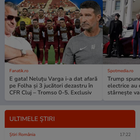
Fanatik.ro
Spotmedia.ro
E gata! Neluțu Varga i-a dat afară
Trump spune 
pe Folha și 3 jucători dezastru în
electrice au 
CFR Cluj – Tromso 0-5. Exclusiv
stârnește val
ULTIMELE ȘTIRI
Știri România
17:22