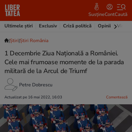
Susține
Cont
Caută
Ultimele știri
Exclusiv
Criză politică
Opinii
Video
|
Ştiri
|
Știri România
1 Decembrie Ziua Națională a României.
Cele mai frumoase momente de la parada
militară de la Arcul de Triumf
Petre Dobrescu
Actualizat pe 16 mai 2022, 16:03
Comentează