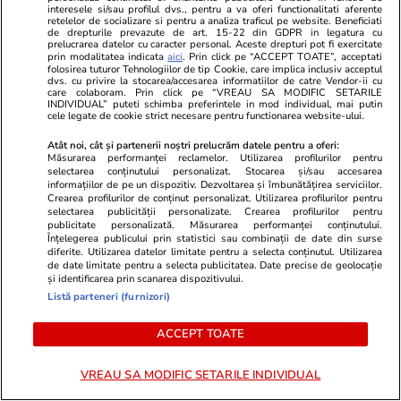
interesele si/sau profilul dvs., pentru a va oferi functionalitati aferente
UPDATE 8.15
: Diplomaţii maghiari au primit
retelelor de socializare si pentru a analiza traficul pe website. Beneficiati
de drepturile prevazute de art. 15-22 din GDPR in legatura cu
interdicţie să participe la recepţiile organizate
prelucrarea datelor cu caracter personal. Aceste drepturi pot fi exercitate
prin modalitatea indicata
aici
. Prin click pe “ACCEPT TOATE”, acceptati
de ambasadele României cu ocazia Zilei
folosirea tuturor Tehnologiilor de tip Cookie, care implica inclusiv acceptul
dvs. cu privire la stocarea/accesarea informatiilor de catre Vendor-ii cu
Naţionale. Potrivit unui săptămânal ungar,
care colaboram. Prin click pe “VREAU SA MODIFIC SETARILE
INDIVIDUAL” puteti schimba preferintele in mod individual, mai putin
dispoziţia a venit direct de la ministrul de
cele legate de cookie strict necesare pentru functionarea website-ului.
externe, Peter Szijjarto.
Atât noi, cât și partenerii noștri prelucrăm datele pentru a oferi:
Măsurarea performanței reclamelor. Utilizarea profilurilor pentru
selectarea conținutului personalizat. Stocarea și/sau accesarea
UPDATE 7.55
: Liderii PSD, în frunte cu Liviu
informațiilor de pe un dispozitiv. Dezvoltarea și îmbunătățirea serviciilor.
Dragnea, vor veni la paradă şi vor asista la
Crearea profilurilor de conținut personalizat. Utilizarea profilurilor pentru
selectarea publicității personalizate. Crearea profilurilor pentru
ceremonii din mulţime. Potrivit unor surse
publicitate personalizată. Măsurarea performanței conținutului.
Înțelegerea publicului prin statistici sau combinații de date din surse
însă, au apărut informaţii legate de posibilitatea
diferite. Utilizarea datelor limitate pentru a selecta conținutul. Utilizarea
de date limitate pentru a selecta publicitatea. Date precise de geolocație
ca PSD și ALDE să organizeze proteste la
și identificarea prin scanarea dispozitivului.
ceremoniile organizate cu ocazia Zilei Naţionale.
Listă parteneri (furnizori)
Mai întâi, vor participa nu doar militari români, ci
ACCEPT TOATE
și colegii lor din mai multe state partenere sau
VREAU SA MODIFIC SETARILE INDIVIDUAL
aliate. Astfel, pe lâncă cei 3.000 de militari şi