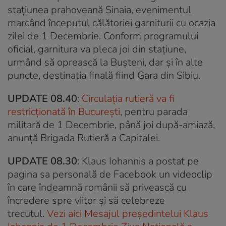
stațiunea prahoveană Sinaia, evenimentul
marcând începutul călătoriei garniturii cu ocazia
zilei de 1 Decembrie. Conform programului
oficial, garnitura va pleca joi din stațiune,
urmând să oprească la Bușteni, dar și în alte
puncte, destinația finală fiind Gara din Sibiu.
UPDATE 08.40
:
Circulaţia rutieră va fi
restricţionată în Bucureşti
, pentru parada
militară de 1 Decembrie, până joi după-amiază,
anunţă Brigada Rutieră a Capitalei.
UPDATE 08.30
: Klaus Iohannis a postat pe
pagina sa personală de Facebook un videoclip
în care îndeamnă românii să privească cu
încredere spre viitor și să celebreze
trecutul.
Vezi aici Mesajul președintelui Klaus