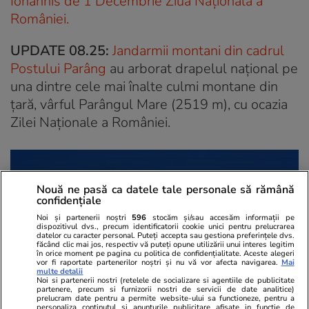
Iohannis de 1 Decembrie Ziua Națională a
României.
UPDATE 08.25:
Jandarmii montani din cadrul
Postului Parâng
au arborat drapelul naţional pe
una dintre cele mai înalte culmi montane din
ţară, vârful Parângul Mare (2519 m), cu ocazia
Zilei Naţionale a României.
Nouă ne pasă ca datele tale personale să rămână
confidențiale
Noi și partenerii noștri
596
stocăm și/sau accesăm informații pe
dispozitivul dvs., precum identificatorii cookie unici pentru prelucrarea
datelor cu caracter personal. Puteți accepta sau gestiona preferințele dvs.
făcând clic mai jos, respectiv vă puteți opune utilizării unui interes legitim
în orice moment pe pagina cu politica de confidențialitate. Aceste alegeri
vor fi raportate partenerilor noștri și nu vă vor afecta navigarea.
Mai
multe detalii
Noi si partenerii nostri (retelele de socializare si agentiile de publicitate
partenere, precum si furnizorii nostri de servicii de date analitice)
prelucram date pentru a permite website-ului sa functioneze, pentru a
personaliza continutul si anunturile publicitare afisate in functie de