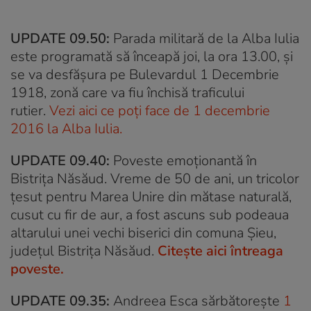
UPDATE 09.50:
Parada militară de la Alba Iulia
este programată să înceapă joi, la ora 13.00, şi
se va desfăşura pe Bulevardul 1 Decembrie
1918, zonă care va fiu închisă traficului
rutier.
Vezi aici ce poți face de 1 decembrie
2016 la Alba Iulia.
UPDATE 09.40:
Poveste emoționantă în
Bistrița Năsăud. Vreme de 50 de ani, un tricolor
țesut pentru Marea Unire din mătase naturală,
cusut cu fir de aur, a fost ascuns sub podeaua
altarului unei vechi biserici din comuna Șieu,
județul Bistrița Năsăud.
Citește aici întreaga
poveste.
UPDATE 09.35:
Andreea Esca sărbătorește
1