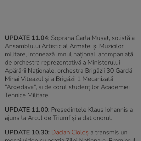
UPDATE 11.04
: Soprana Carla Muşat, solistă a
Ansamblului Artistic al Armatei şi Muzicilor
militare, intonează imnul naţional, acompaniată
de orchestra reprezentativă a Ministerului
Apărării Naţionale, orchestra Brigăzii 30 Gardă
Mihai Viteazul şi a Brigăzii 1 Mecanizată
”Argedava”, şi de corul studenţilor Academiei
Tehnice Militare.
UPDATE 11.00
: Președintele Klaus Iohannis a
ajuns la Arcul de Triumf și a dat onorul.
UPDATE 10.30:
Dacian Cioloș
a transmis un
mesaj video cu ocazia Zilei Naționale. Premierul