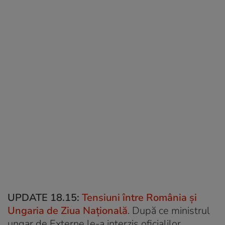
UPDATE 18.15:
Tensiuni între România și
Ungaria de Ziua Națională
. După ce ministrul
ungar de Externe le-a interzis oficialilor