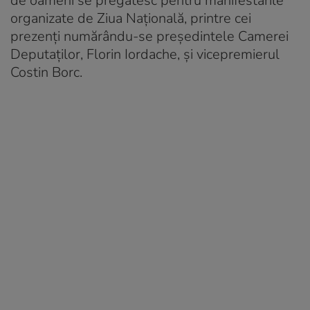
de oameni se pregătesc pentru manifestările
organizate de Ziua Naţională, printre cei
prezenţi numărându-se preşedintele Camerei
Deputaţilor, Florin Iordache, şi vicepremierul
Costin Borc.