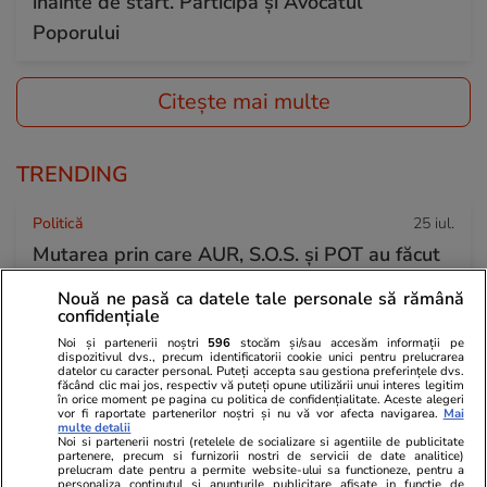
înainte de start. Participă și Avocatul
Poporului
Citește mai multe
TRENDING
Politică
25 iul.
Mutarea prin care AUR, S.O.S. și POT au făcut
front comun în opoziție împotriva legii care
Nouă ne pasă ca datele tale personale să rămână
permite Armatei să doboare dronele
confidențiale
neautorizate. CCR a tranșat definitiv disputa
Noi și partenerii noștri
596
stocăm și/sau accesăm informații pe
dispozitivul dvs., precum identificatorii cookie unici pentru prelucrarea
datelor cu caracter personal. Puteți accepta sau gestiona preferințele dvs.
făcând clic mai jos, respectiv vă puteți opune utilizării unui interes legitim
în orice moment pe pagina cu politica de confidențialitate. Aceste alegeri
Politică
25 iul.
vor fi raportate partenerilor noștri și nu vă vor afecta navigarea.
Mai
multe detalii
Cum a apărut Mirabela Grădinaru la întâlnirea
Noi si partenerii nostri (retelele de socializare si agentiile de publicitate
partenere, precum si furnizorii nostri de servicii de date analitice)
prelucram date pentru a permite website-ului sa functioneze, pentru a
cu președinta Indiei, Droupadi Murmu, la
personaliza continutul si anunturile publicitare afisate in functie de