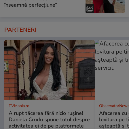
înseamnă perfecțiune”
PARTENERI
TVMania.ro
ObservatorNews
A rupt tăcerea fără nicio rușine!
Afacerea cu 
Daniela Crudu spune totul despre
lovitura pe t
activitatea ei de pe platformele
aşteaptă şi 