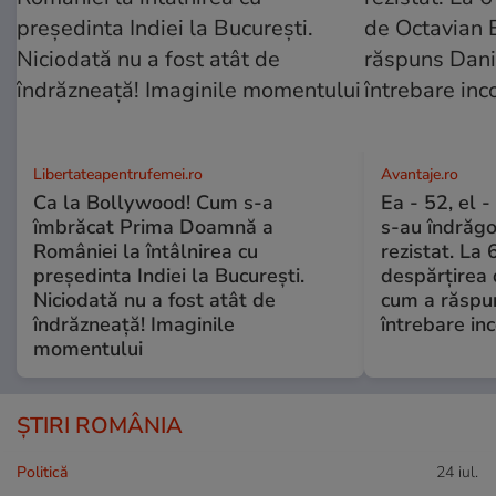
Libertateapentrufemei.ro
Avantaje.ro
Ca la Bollywood! Cum s-a
Ea - 52, el 
îmbrăcat Prima Doamnă a
s-au îndrăgos
României la întâlnirea cu
rezistat. La 
președinta Indiei la București.
despărțirea 
Niciodată nu a fost atât de
cum a răspu
îndrăzneață! Imaginile
întrebare i
momentului
ȘTIRI ROMÂNIA
Politică
24 iul.