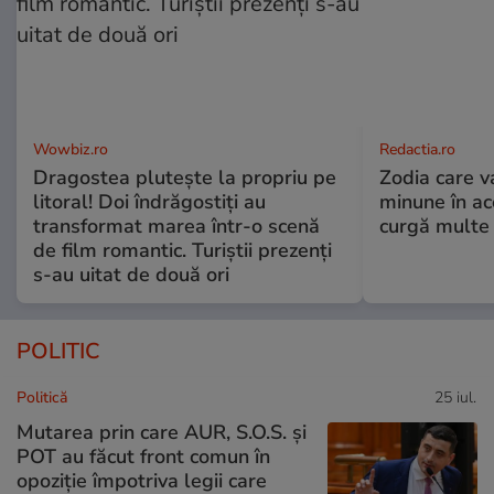
Wowbiz.ro
Redactia.ro
Dragostea plutește la propriu pe
Zodia care v
litoral! Doi îndrăgostiți au
minune în a
transformat marea într-o scenă
curgă multe l
de film romantic. Turiștii prezenți
s-au uitat de două ori
POLITIC
Politică
25 iul.
Mutarea prin care AUR, S.O.S. și
POT au făcut front comun în
opoziție împotriva legii care