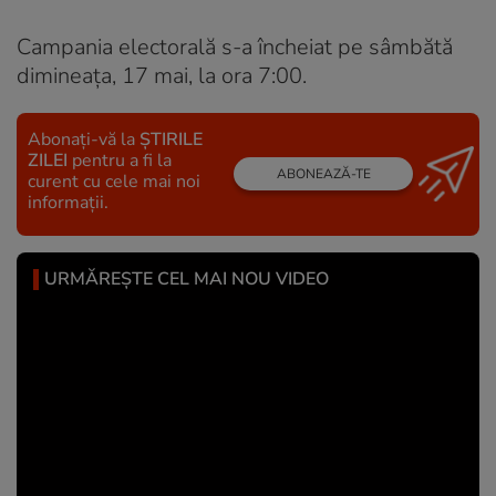
Campania electorală s-a încheiat pe sâmbătă
dimineața, 17 mai, la ora 7:00.
Abonați-vă la
ȘTIRILE
ZILEI
pentru a fi la
ABONEAZĂ-TE
curent cu cele mai noi
informații.
URMĂREȘTE CEL MAI NOU VIDEO