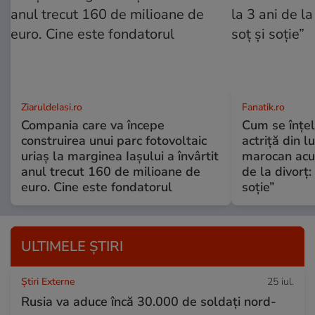
ZiaruldeIasi.ro
Fanatik.ro
Compania care va începe
Cum se înțe
construirea unui parc fotovoltaic
actriță din l
uriaș la marginea Iașului a învârtit
marocan acuz
anul trecut 160 de milioane de
de la divorț:
euro. Cine este fondatorul
soție”
ULTIMELE ȘTIRI
Știri Externe
25 iul.
Rusia va aduce încă 30.000 de soldaţi nord-