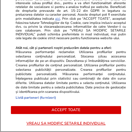
interesele si/sau profilul dvs., pentru a va oferi functionalitati aferente
Palatul Cotroceni. Motivul pentru care a ales o
retelelor de socializare si pentru a analiza traficul pe website. Beneficiati
de drepturile prevazute de art. 15-22 din GDPR in legatura cu
rochie galbenă
prelucrarea datelor cu caracter personal. Aceste drepturi pot fi exercitate
prin modalitatea indicata
aici
. Prin click pe “ACCEPT TOATE”, acceptati
folosirea tuturor Tehnologiilor de tip Cookie, care implica inclusiv acceptul
dvs. cu privire la stocarea/accesarea informatiilor de catre Vendor-ii cu
care colaboram. Prin click pe “VREAU SA MODIFIC SETARILE
Știri România
25 iul.
INDIVIDUAL” puteti schimba preferintele in mod individual, mai putin
cele legate de cookie strict necesare pentru functionarea website-ului.
Judecătoarea Raluca Moroșanu a dat România
în judecată la CEDO după ce a fost exclusă din
Atât noi, cât și partenerii noștri prelucrăm datele pentru a oferi:
Măsurarea performanței reclamelor. Utilizarea profilurilor pentru
două dosare în urma documentarului Recorder
selectarea conținutului personalizat. Stocarea și/sau accesarea
informațiilor de pe un dispozitiv. Dezvoltarea și îmbunătățirea serviciilor.
„Justiție capturată”
Crearea profilurilor de conținut personalizat. Utilizarea profilurilor pentru
selectarea publicității personalizate. Crearea profilurilor pentru
publicitate personalizată. Măsurarea performanței conținutului.
Înțelegerea publicului prin statistici sau combinații de date din surse
Horoscop
24 iul.
diferite. Utilizarea datelor limitate pentru a selecta conținutul. Utilizarea
de date limitate pentru a selecta publicitatea. Date precise de geolocație
Horoscop Urania | Previziuni astrologice pentru
și identificarea prin scanarea dispozitivului.
Listă parteneri (furnizori)
perioada 25 – 31 iulie 2026. Luna Plină în
Vărsător
ACCEPT TOATE
VREAU SA MODIFIC SETARILE INDIVIDUAL