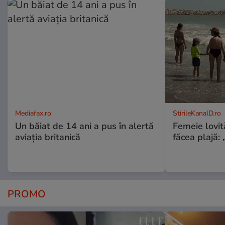
Mediafax.ro
StirileKanalD.ro
Un băiat de 14 ani a pus în alertă
Femeie lovit
aviația britanică
făcea plajă: „
PROMO