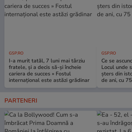
GSP.RO
GSP.RO
I-a murit tatăl, 7 luni mai târziu
Ce se ascund
fratele, și a decis să-și încheie
Locul unde s-
cariera de succes » Fostul
șters din ist
internațional este astăzi grădinar
de ani, cu 7
PARTENERI