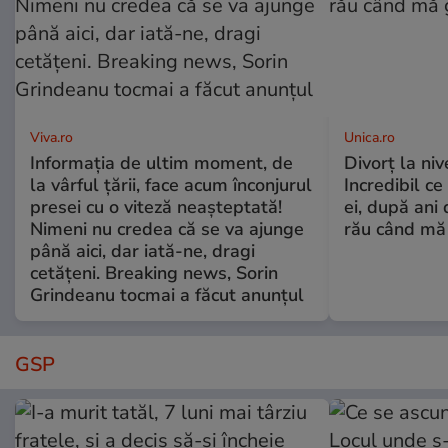
Viva.ro
Unica.ro
Informația de ultim moment, de
Divorț la nive
la vârful țării, face acum înconjurul
Incredibil ce
presei cu o viteză neașteptată!
ei, după ani 
Nimeni nu credea că se va ajunge
rău când mă
până aici, dar iată-ne, dragi
cetățeni. Breaking news, Sorin
Grindeanu tocmai a făcut anunțul
GSP