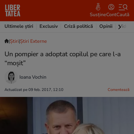
Susține
Cont
Caută
Ultimele știri
Exclusiv
Criză politică
Opinii
Video
|
Ştiri
|
Știri Externe
Un pompier a adoptat copilul pe care l-a
“moșit”
Ioana Vochin
Actualizat pe 09 feb. 2017, 12:10
Comentează