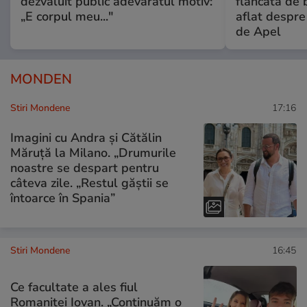
dezvăluit public adevăratul motiv:
flancată de 
„E corpul meu..."
aflat despre
de Apel
MONDEN
Stiri Mondene
17:16
Imagini cu Andra și Cătălin
Măruță la Milano. „Drumurile
noastre se despart pentru
câteva zile. „Restul găștii se
întoarce în Spania”
Stiri Mondene
16:45
Ce facultate a ales fiul
Romaniței Iovan. „Continuăm o