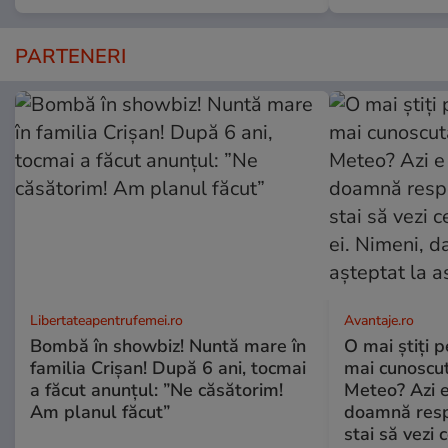
PARTENERI
Libertateapentrufemei.ro
Avantaje.ro
Bombă în showbiz! Nuntă mare în
O mai știți 
familia Crișan! După 6 ani, tocmai
mai cunoscu
a făcut anunțul: ”Ne căsătorim!
Meteo? Azi e
Am planul făcut”
doamnă respe
stai să vezi 