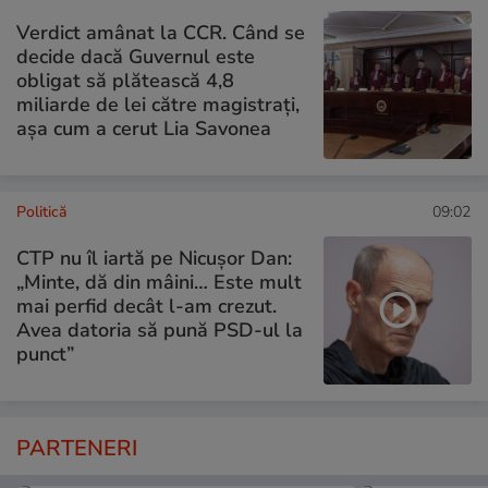
Verdict amânat la CCR. Când se
decide dacă Guvernul este
obligat să plătească 4,8
miliarde de lei către magistrați,
așa cum a cerut Lia Savonea
Politică
09:02
CTP nu îl iartă pe Nicușor Dan:
„Minte, dă din mâini… Este mult
mai perfid decât l-am crezut.
Avea datoria să pună PSD-ul la
punct”
PARTENERI