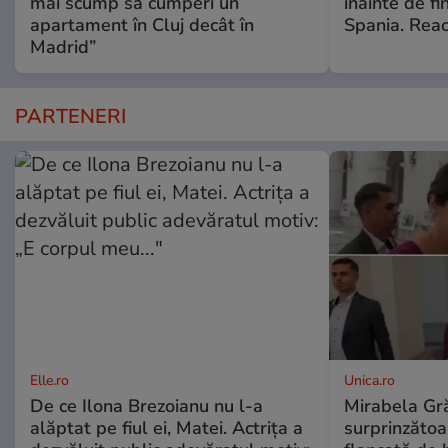
mai scump să cumperi un
înainte de fi
apartament în Cluj decât în
Spania. Reac
Madrid”
PARTENERI
Elle.ro
Unica.ro
De ce Ilona Brezoianu nu l-a
Mirabela Gră
alăptat pe fiul ei, Matei. Actrița a
surprinzătoar