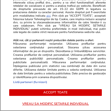
interesele si/sau profilul dvs., pentru a va oferi functionalitati aferente
retelelor de socializare si pentru a analiza traficul pe website. Beneficiati
de drepturile prevazute de art. 15-22 din GDPR in legatura cu
Lifestyle
15 iul.
prelucrarea datelor cu caracter personal. Aceste drepturi pot fi exercitate
prin modalitatea indicata
aici
. Prin click pe “ACCEPT TOATE”, acceptati
folosirea tuturor Tehnologiilor de tip Cookie, care implica inclusiv acceptul
dvs. cu privire la stocarea/accesarea informatiilor de catre Vendor-ii cu
Ce este metoda japoneză
care colaboram. Prin click pe “VREAU SA MODIFIC SETARILE
INDIVIDUAL” puteti schimba preferintele in mod individual, mai putin
Oosouji și cum te poate ajuta să
cele legate de cookie strict necesare pentru functionarea website-ului.
faci ordine în casă
Atât noi, cât și partenerii noștri prelucrăm datele pentru a oferi:
Măsurarea performanței reclamelor. Utilizarea profilurilor pentru
selectarea conținutului personalizat. Stocarea și/sau accesarea
informațiilor de pe un dispozitiv. Dezvoltarea și îmbunătățirea serviciilor.
Crearea profilurilor de conținut personalizat. Utilizarea profilurilor pentru
selectarea publicității personalizate. Crearea profilurilor pentru
Lifestyle
15 iul.
publicitate personalizată. Măsurarea performanței conținutului.
Înțelegerea publicului prin statistici sau combinații de date din surse
diferite. Utilizarea datelor limitate pentru a selecta conținutul. Utilizarea
de date limitate pentru a selecta publicitatea. Date precise de geolocație
Combinaţii răcoritoare de apă
și identificarea prin scanarea dispozitivului.
cu fructe şi plante aromatice
Listă parteneri (furnizori)
pentru vară
ACCEPT TOATE
VREAU SA MODIFIC SETARILE INDIVIDUAL