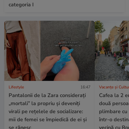
categoria I
Lifestyle
16:47
Vacanțe și Cultu
Pantalonii de la Zara considerați
Cafea la 2 e
„mortali” la propriu și deveniți
două persoan
virali pe rețelele de socializare:
plimbare cu 
mii de femei se împiedică de ei și
într-o destin
se rănesc
vecină cu R