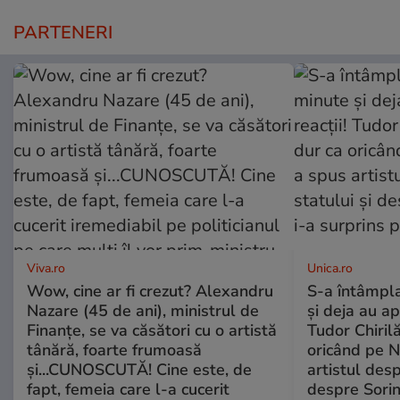
PARTENERI
Viva.ro
Unica.ro
Wow, cine ar fi crezut? Alexandru
S-a întâmpl
Nazare (45 de ani), ministrul de
și deja au ap
Finanțe, se va căsători cu o artistă
Tudor Chiril
tânără, foarte frumoasă
oricând pe N
și...CUNOSCUTĂ! Cine este, de
artistul desp
fapt, femeia care l-a cucerit
despre Sorin