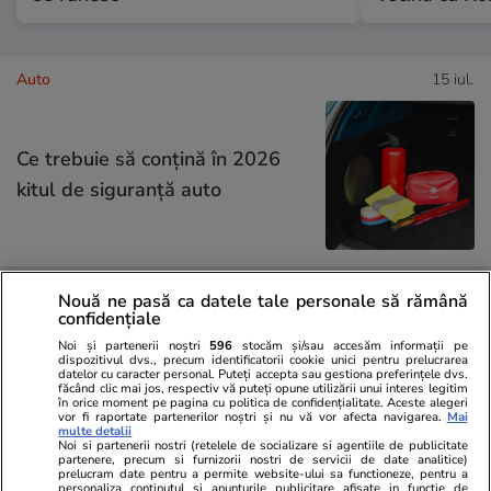
Auto
15 iul.
Ce trebuie să conţină în 2026
kitul de siguranţă auto
Nouă ne pasă ca datele tale personale să rămână
Lifestyle
15 iul.
confidențiale
Noi și partenerii noștri
596
stocăm și/sau accesăm informații pe
dispozitivul dvs., precum identificatorii cookie unici pentru prelucrarea
datelor cu caracter personal. Puteți accepta sau gestiona preferințele dvs.
făcând clic mai jos, respectiv vă puteți opune utilizării unui interes legitim
Ce este colostrul și la ce ajută
în orice moment pe pagina cu politica de confidențialitate. Aceste alegeri
vor fi raportate partenerilor noștri și nu vă vor afecta navigarea.
Mai
multe detalii
Noi si partenerii nostri (retelele de socializare si agentiile de publicitate
partenere, precum si furnizorii nostri de servicii de date analitice)
prelucram date pentru a permite website-ului sa functioneze, pentru a
personaliza continutul si anunturile publicitare afisate in functie de