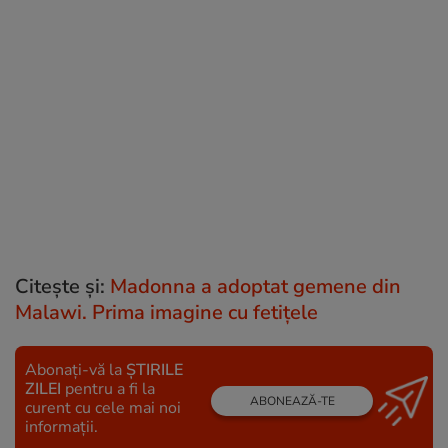
Citește și:
Madonna a adoptat gemene din
Malawi. Prima imagine cu fetițele
Abonați-vă la
ȘTIRILE
ZILEI
pentru a fi la
ABONEAZĂ-TE
curent cu cele mai noi
informații.