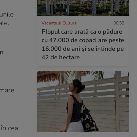
unile
ale.
Vacanțe și Cultură
08:58
Plopul care arată ca o pădure
cu 47.000 de copaci are peste
16.000 de ani și se întinde pe
în
42 de hectare
 mare
 în cea