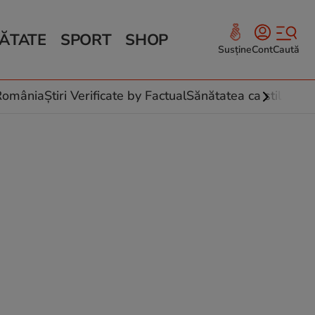
ĂTATE
SPORT
SHOP
Susține
Cont
Caută
Sănătate și Fitness
ce
 culinare
-România
Știri Verificate by Factual
Sănătatea ca stil de vi
 și legume
rea plantelor