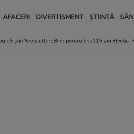
AFACERI
DIVERTISMENT
ȘTIINȚĂ
SĂN
Bani și Afaceri
Monden
Știri Știință
Știri 
Auto
Horoscop
Schimbări climati
Relații
Locuri de muncă
Muzică și Filme
Rețete
ogie
5 știri
Newslettere
Bine pentru tine
115 ani Elveția
Imobiliare.ro
Vacanțe și Cultură
Fructe
eJobs.ro
Îngriji