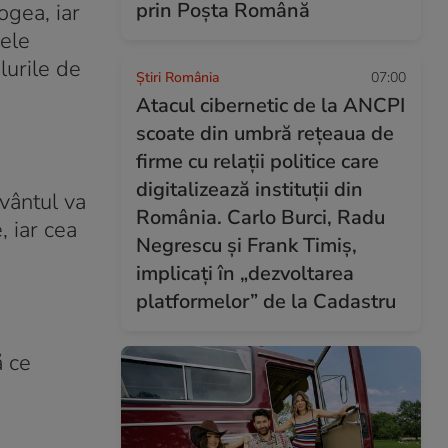
prin Poșta Română
ogea, iar
cele
lurile de
Știri România
07:00
Atacul cibernetic de la ANCPI
scoate din umbră rețeaua de
firme cu relații politice care
digitalizează instituții din
 vântul va
România. Carlo Burci, Radu
, iar cea
Negrescu și Frank Timiș,
implicați în „dezvoltarea
platformelor” de la Cadastru
ă ce