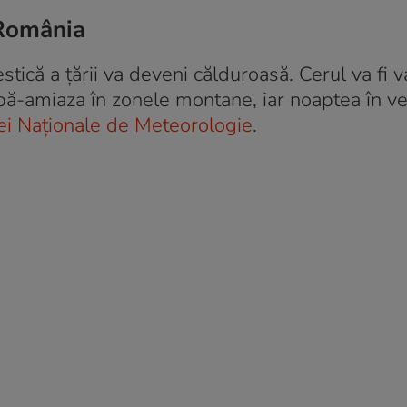
 România
tică a țării va deveni călduroasă. Cerul va fi va
upă-amiaza în zonele montane, iar noaptea în ve
ei Naționale de Meteorologie
.