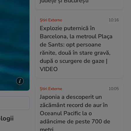
județe și București
Știri Externe
10:16
Explozie puternică în
Barcelona, la metroul Plaça
de Sants: opt persoane
rănite, două în stare gravă,
după o scurgere de gaze |
VIDEO
Știri Externe
10:05
Japonia a descoperit un
zăcământ record de aur în
Oceanul Pacific la o
logii
adâncime de peste 700 de
metri