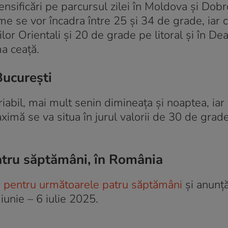
ensificări pe parcursul zilei în Moldova și Dobr
e se vor încadra între 25 și 34 de grade, iar 
or Orientali și 20 de grade pe litoral și în Dea
ma ceață.
București
iabil, mai mult senin dimineața și noaptea, iar
mă se va situa în jurul valorii de 30 de grade
atru săptămâni, în România
pentru următoarele patru săptămâni
și anunț
iunie – 6 iulie 2025.