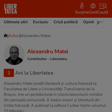
Susține
Cont
Caută
Ultimele știri
Exclusiv
Criză politică
Opinii
Intervi
|
|
Autori
Alexandru Matei
Alexandru Matei
Contribuitor
- Libertatea
Ani la Libertatea
2
Alexandru Matei predă literatură și cultura franceză la
Facultatea de Litere a Universității Transilvania de la
Brașov. Are un postdoctorat in istoria televiziunii române
din perioada comunistă. A tradus eseuri și literatură din
limba franceză. A publicat la editura Curtea Veche volumul
"O tribună c...