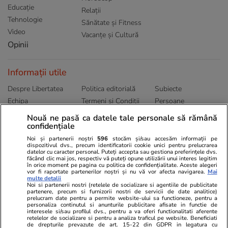
Educație
Relații
Tehnologie
Sănătate și Fitness
Video
Vacanțe și Cultură
Opinii
Informații utile
Despre Libertatea
Politica editorială
Subiecte
Echipa
Termeni și Conditii
Persoane
Publicitate
Abonamente
Sitemap
Nouă ne pasă ca datele tale personale să rămână
confidențiale
Politica de
Autori
confidențialitate
Noi și partenerii noștri
596
stocăm și/sau accesăm informații pe
dispozitivul dvs., precum identificatorii cookie unici pentru prelucrarea
datelor cu caracter personal. Puteți accepta sau gestiona preferințele dvs.
Ringier România
făcând clic mai jos, respectiv vă puteți opune utilizării unui interes legitim
în orice moment pe pagina cu politica de confidențialitate. Aceste alegeri
vor fi raportate partenerilor noștri și nu vă vor afecta navigarea.
Mai
Libertatea pentru
ELLE
Locuri de muncă
multe detalii
femei
Noi si partenerii nostri (retelele de socializare si agentiile de publicitate
Gazeta Sporturilor
Imobiliare.ro
partenere, precum si furnizorii nostri de servicii de date analitice)
Unica.ro
prelucram date pentru a permite website-ului sa functioneze, pentru a
Stiri mondene
Jobradar24
personaliza continutul si anunturile publicitare afisate in functie de
Program TV
Calculator sarcina
Imoradar24
interesele si/sau profilul dvs., pentru a va oferi functionalitati aferente
retelelor de socializare si pentru a analiza traficul pe website. Beneficiati
Avantaje
Ajută Copiii
Colecții Libertatea
de drepturile prevazute de art. 15-22 din GDPR in legatura cu