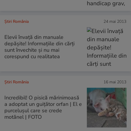
Știri România
24 mai 2013
Elevii învaţă din manuale
depăşite! Informaţiile din cărţi
sunt învechite şi nu mai
corespund cu realitatea
Știri România
16 mai 2013
Incredibil! O pisică mărinimoasă
a adoptat un guiţător orfan | El e
purceluşul care se crede
motănel | FOTO