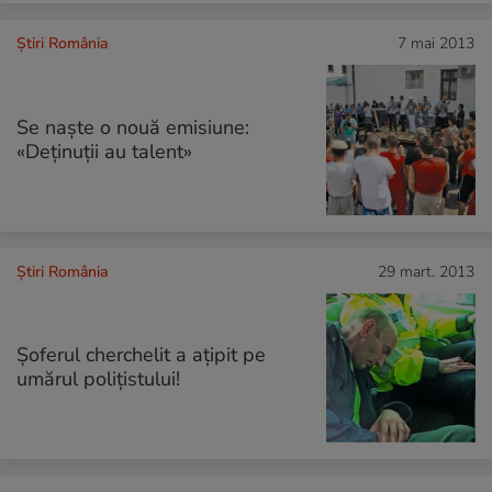
Știri România
7 mai 2013
Se naște o nouă emisiune:
«Deținuții au talent»
Știri România
29 mart. 2013
Şoferul cherchelit a aţipit pe
umărul poliţistului!