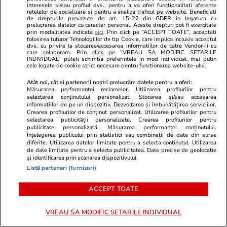
interesele si/sau profilul dvs., pentru a va oferi functionalitati aferente
retelelor de socializare si pentru a analiza traficul pe website. Beneficiati
Agenţii puteau să-l oprească pe
de drepturile prevazute de art. 15-22 din GDPR in legatura cu
prelucrarea datelor cu caracter personal. Aceste drepturi pot fi exercitate
amantul ucigaş?
prin modalitatea indicata
aici
. Prin click pe “ACCEPT TOATE”, acceptati
folosirea tuturor Tehnologiilor de tip Cookie, care implica inclusiv acceptul
dvs. cu privire la stocarea/accesarea informatiilor de catre Vendor-ii cu
care colaboram. Prin click pe “VREAU SA MODIFIC SETARILE
INDIVIDUAL” puteti schimba preferintele in mod individual, mai putin
cele legate de cookie strict necesare pentru functionarea website-ului.
Atât noi, cât și partenerii noștri prelucrăm datele pentru a oferi:
1
2
•••
4
Măsurarea performanței reclamelor. Utilizarea profilurilor pentru
selectarea conținutului personalizat. Stocarea și/sau accesarea
informațiilor de pe un dispozitiv. Dezvoltarea și îmbunătățirea serviciilor.
Crearea profilurilor de conținut personalizat. Utilizarea profilurilor pentru
selectarea publicității personalizate. Crearea profilurilor pentru
publicitate personalizată. Măsurarea performanței conținutului.
Libertatea.ro
Înțelegerea publicului prin statistici sau combinații de date din surse
diferite. Utilizarea datelor limitate pentru a selecta conținutul. Utilizarea
Ultimele știri
Război Iran
Retete culinare
de date limitate pentru a selecta publicitatea. Date precise de geolocație
și identificarea prin scanarea dispozitivului.
Știri România
Divertisment
Fructe si legume
Listă parteneri (furnizori)
Știri Externe
Monden
Ingrijirea
plantelor
Politică
ACCEPT TOATE
Muzică și Filme
Bani și Afaceri
Cele mai citite
Lifestyle
știri
VREAU SA MODIFIC SETARILE INDIVIDUAL
Infrastructura
Horoscop
Educație