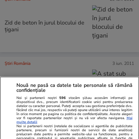
Zid de beton în jurul blocului de
ţigani
Știri România
3 iun. 2011
Nouă ne pasă ca datele tale personale să rămână
A stat sub nasul poliţiştilor
confidențiale
Noi și partenerii noștri
596
stocăm și/sau accesăm informații pe
dispozitivul dvs., precum identificatorii cookie unici pentru prelucrarea
datelor cu caracter personal. Puteți accepta sau gestiona preferințele dvs.
făcând clic mai jos, respectiv vă puteți opune utilizării unui interes legitim
în orice moment pe pagina cu politica de confidențialitate. Aceste alegeri
vor fi raportate partenerilor noștri și nu vă vor afecta navigarea.
Mai
multe detalii
Noi si partenerii nostri (retelele de socializare si agentiile de publicitate
Știri România
31 mai 2011
partenere, precum si furnizorii nostri de servicii de date analitice)
prelucram date pentru a permite website-ului sa functioneze, pentru a
personaliza continutul si anunturile publicitare afisate in functie de