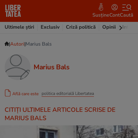
Susține
Cont
Caută
Ultimele știri
Exclusiv
Criză politică
Opinii
Intervi
|
|
Autori
Marius Bals
Marius Bals
politica editorială Libertatea
Află care este
CITIȚI ULTIMELE ARTICOLE SCRISE DE
MARIUS BALS