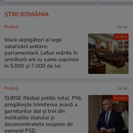
ȘTIRI ROMÂNIA
Politică
24 iul.
Analiză
Marii câștigători ai legii
salarizării unitare:
parlamentarii. Lefuri mărite în
următorii ani cu sume cuprinse
în 5.000 și 7.000 de lei
Politică
24 iul.
SURSE Război politic total. PNL
Exclusiv
pregătește trimiterea acasă a
garniturilor doi și trei din
instituțiile statului și
deconcentratele ocupate de
oamenii PSD