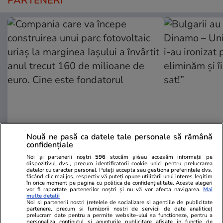
PARTENERI
ZiaruldeIasi.ro
Fanatik.ro
Nouă ne pasă ca datele tale personale să rămână
Compania care va începe
Bulgarii au 
confidențiale
construirea unui parc fotovoltaic
Dinamo – Uni
Noi și partenerii noștri
596
stocăm și/sau accesăm informații pe
dispozitivul dvs., precum identificatorii cookie unici pentru prelucrarea
uriaș la marginea Iașului a învârtit
i-au ironizat 
datelor cu caracter personal. Puteți accepta sau gestiona preferințele dvs.
anul trecut 160 de milioane de
eliminăm și î
făcând clic mai jos, respectiv vă puteți opune utilizării unui interes legitim
în orice moment pe pagina cu politica de confidențialitate. Aceste alegeri
euro. Cine este fondatorul
sat!”
vor fi raportate partenerilor noștri și nu vă vor afecta navigarea.
Mai
multe detalii
Noi si partenerii nostri (retelele de socializare si agentiile de publicitate
partenere, precum si furnizorii nostri de servicii de date analitice)
prelucram date pentru a permite website-ului sa functioneze, pentru a
personaliza continutul si anunturile publicitare afisate in functie de