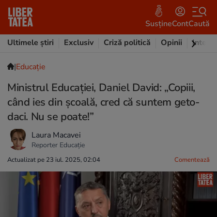
Susține
Cont
Caută
Ultimele știri
Exclusiv
Criză politică
Opinii
Intervi
|
Educație
Ministrul Educației, Daniel David: „Copiii,
când ies din școală, cred că suntem geto-
daci. Nu se poate!”
Laura Macavei
Reporter Educație
Actualizat pe 23 iul. 2025, 02:04
Comentează