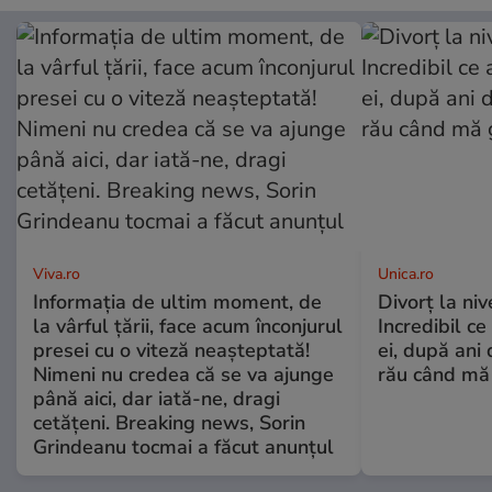
Viva.ro
Unica.ro
Informația de ultim moment, de
Divorț la nive
la vârful țării, face acum înconjurul
Incredibil ce
presei cu o viteză neașteptată!
ei, după ani 
Nimeni nu credea că se va ajunge
rău când mă
până aici, dar iată-ne, dragi
cetățeni. Breaking news, Sorin
Grindeanu tocmai a făcut anunțul