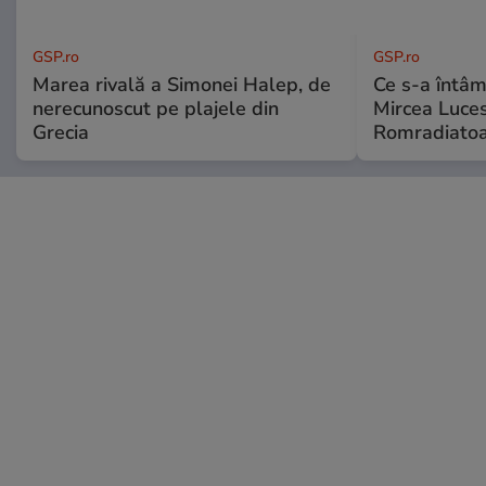
GSP.ro
GSP.ro
Marea rivală a Simonei Halep, de
Ce s-a întâmp
nerecunoscut pe plajele din
Mircea Luces
Grecia
Romradiatoa