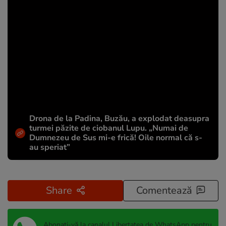
Drona de la Padina, Buzău, a explodat deasupra
turmei păzite de ciobanul Lupu. „Numai de
Dumnezeu de Sus mi-e frică! Oile normal că s-
au speriat”
Share
Comentează
Abonați-vă la canalul Libertatea de WhatsApp pentru