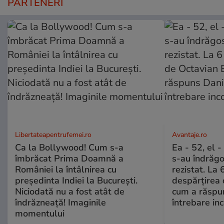
PARTENERI
Libertateapentrufemei.ro
Avantaje.ro
Ca la Bollywood! Cum s-a
Ea - 52, el 
îmbrăcat Prima Doamnă a
s-au îndrăgos
României la întâlnirea cu
rezistat. La 
președinta Indiei la București.
despărțirea 
Niciodată nu a fost atât de
cum a răspu
îndrăzneață! Imaginile
întrebare i
momentului