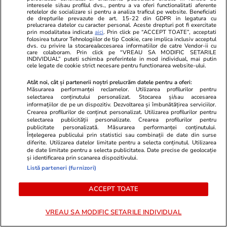
ULTIMELE ȘTIRI
interesele si/sau profilul dvs., pentru a va oferi functionalitati aferente
retelelor de socializare si pentru a analiza traficul pe website. Beneficiati
de drepturile prevazute de art. 15-22 din GDPR in legatura cu
prelucrarea datelor cu caracter personal. Aceste drepturi pot fi exercitate
Știri România
07:52
prin modalitatea indicata
aici
. Prin click pe “ACCEPT TOATE”, acceptati
folosirea tuturor Tehnologiilor de tip Cookie, care implica inclusiv acceptul
Proiectul Neptun Deep a intrat într-o etapă
dvs. cu privire la stocarea/accesarea informatiilor de catre Vendor-ii cu
care colaboram. Prin click pe “VREAU SA MODIFIC SETARILE
INDIVIDUAL” puteti schimba preferintele in mod individual, mai putin
decisivă: Când va fi extrasă prima moleculă de
cele legate de cookie strict necesare pentru functionarea website-ului.
gaz din Marea Neagră
Atât noi, cât și partenerii noștri prelucrăm datele pentru a oferi:
Măsurarea performanței reclamelor. Utilizarea profilurilor pentru
selectarea conținutului personalizat. Stocarea și/sau accesarea
informațiilor de pe un dispozitiv. Dezvoltarea și îmbunătățirea serviciilor.
Bani și Afaceri
07:44
Crearea profilurilor de conținut personalizat. Utilizarea profilurilor pentru
Motorina continuă să se scumpească duminică,
selectarea publicității personalizate. Crearea profilurilor pentru
publicitate personalizată. Măsurarea performanței conținutului.
26 iulie 2026. Cât costă un litru de carburant
Înțelegerea publicului prin statistici sau combinații de date din surse
diferite. Utilizarea datelor limitate pentru a selecta conținutul. Utilizarea
în București, Iași, Cluj-Napoca, Timișoara și
de date limitate pentru a selecta publicitatea. Date precise de geolocație
și identificarea prin scanarea dispozitivului.
Constanța
Listă parteneri (furnizori)
ACCEPT TOATE
Știri România
07:00
Ce ascunde clădirea scorojită de lângă Casa
VREAU SA MODIFIC SETARILE INDIVIDUAL
Mița Biciclista, unde își făcea costumele Dem