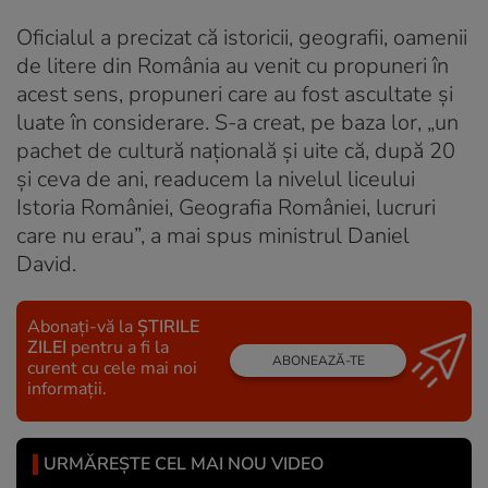
Oficialul a precizat că istoricii, geografii, oamenii
de litere din România au venit cu propuneri în
acest sens, propuneri care au fost ascultate și
luate în considerare. S-a creat, pe baza lor, „un
pachet de cultură națională și uite că, după 20
și ceva de ani, readucem la nivelul liceului
Istoria României, Geografia României, lucruri
care nu erau”, a mai spus ministrul Daniel
David.
Abonați-vă la
ȘTIRILE
ZILEI
pentru a fi la
ABONEAZĂ-TE
curent cu cele mai noi
informații.
URMĂREȘTE CEL MAI NOU VIDEO