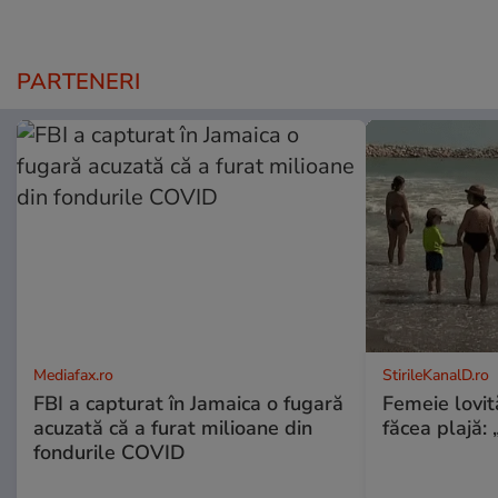
PARTENERI
Mediafax.ro
StirileKanalD.ro
FBI a capturat în Jamaica o fugară
Femeie lovit
acuzată că a furat milioane din
făcea plajă: „
fondurile COVID