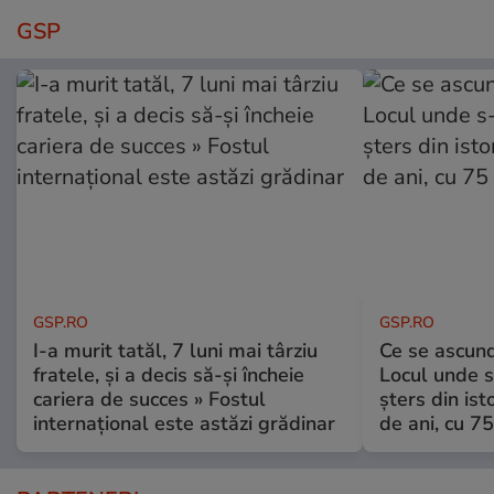
GSP
GSP.RO
GSP.RO
I-a murit tatăl, 7 luni mai târziu
Ce se ascund
fratele, și a decis să-și încheie
Locul unde s-
cariera de succes » Fostul
șters din ist
internațional este astăzi grădinar
de ani, cu 7