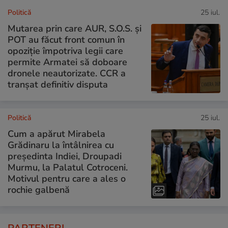
Politică
25 iul.
Mutarea prin care AUR, S.O.S. și
POT au făcut front comun în
opoziție împotriva legii care
permite Armatei să doboare
dronele neautorizate. CCR a
tranșat definitiv disputa
Politică
25 iul.
Cum a apărut Mirabela
Grădinaru la întâlnirea cu
președinta Indiei, Droupadi
Murmu, la Palatul Cotroceni.
Motivul pentru care a ales o
rochie galbenă