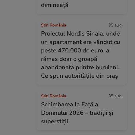
dimineață
Știri România
05 aug.
Proiectul Nordis Sinaia, unde
un apartament era vândut cu
peste 470.000 de euro, a
rămas doar o groapă
abandonată printre buruieni.
Ce spun autoritățile din oraș
Știri România
05 aug.
Schimbarea la Față a
Domnului 2026 – tradiții și
superstiții