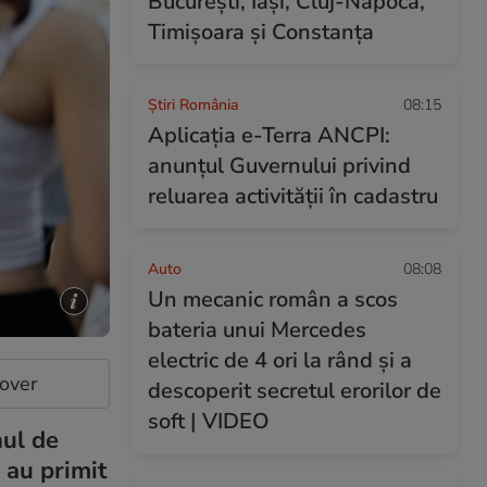
București, Iași, Cluj-Napoca,
Timișoara și Constanța
Știri România
08:15
Aplicația e-Terra ANCPI:
anunțul Guvernului privind
reluarea activității în cadastru
Auto
08:08
Un mecanic român a scos
bateria unui Mercedes
electric de 4 ori la rând și a
cover
descoperit secretul erorilor de
soft | VIDEO
nul de
e au primit