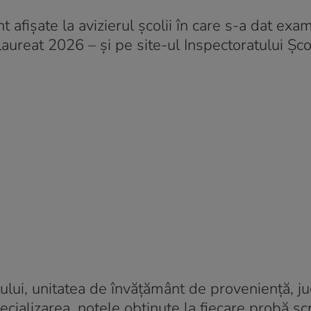
afișate la avizierul școlii în care s-a dat exa
aureat 2026 – și pe site-ul Inspectoratului Șco
ului, unitatea de învățământ de proveniență, ju
cializarea, notele obținute la fiecare probă scr