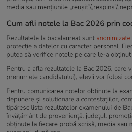
media sau mențiunile „reușit”/„respins”/„nep
Cum afli notele la Bac 2026 prin c
Rezultatele la bacalaureat sunt
anonimizate
protecție a datelor cu caracter personal. Fie
putea să verifice notele pe care le-a obținu
Pentru a afla rezultatele la Bac 2026, care v
prenumele candidatului), elevii vor folosi co
Pentru comunicarea notelor obținute la exam
depunere și soluționare a contestațiilor, co
tipăresc lista rezultatelor examenului de Ba
învățământ de proveniență, județul, promoția
obținute la fiecare probă scrisă, media sau m