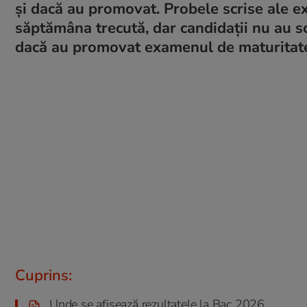
și dacă au promovat. Probele scrise ale 
săptămâna trecută, dar candidații nu au sc
dacă au promovat examenul de maturitat
Cuprins:
Unde se afişează rezultatele la Bac 2026