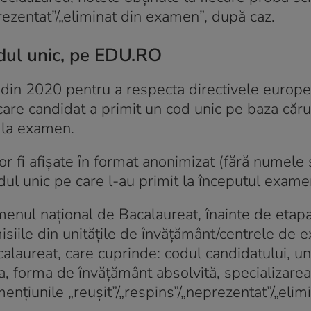
rezentat”/„eliminat din examen”, după caz.
odul unic, pe EDU.RO
din 2020 pentru a respecta directivele europ
care candidat a primit un cod unic pe baza căru
t la examen.
or fi afișate în format anonimizat (fără numele 
dul unic pe care l-au primit la începutul exame
enul național de Bacalaureat, înainte de etap
misiile din unitățile de învățământ/centrele de
calaureat, care cuprinde: codul candidatului, un
, forma de învățământ absolvită, specializarea
ențiunile „reușit”/„respins”/„neprezentat”/„elim