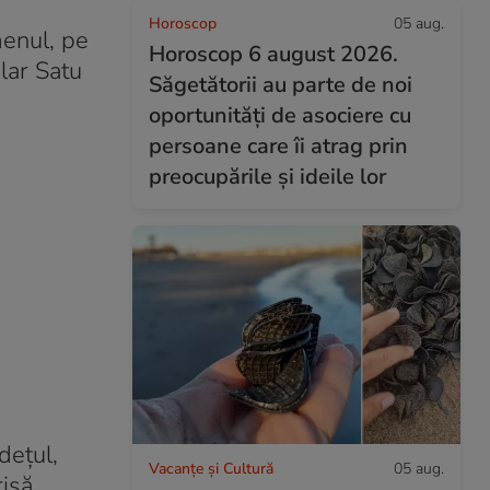
Horoscop
05 aug.
menul, pe
Horoscop 6 august 2026.
lar Satu
Săgetătorii au parte de noi
oportunități de asociere cu
persoane care îi atrag prin
preocupările și ideile lor
dețul,
Vacanțe și Cultură
05 aug.
isă,