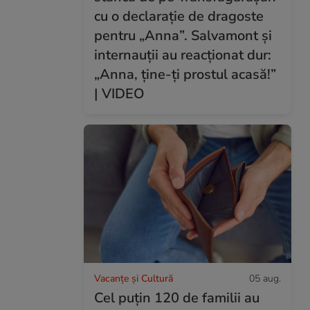
cu o declarație de dragoste
pentru „Anna”. Salvamont și
internauții au reacționat dur:
„Anna, ține-ți prostul acasă!”
| VIDEO
Vacanțe și Cultură
05 aug.
Cel puțin 120 de familii au