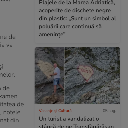
Plajele de la Marea Adriatică,
acoperite de dischete negre
din plastic: „Sunt un simbol al
poluării care continuă să
amenințe”
ene de
ia va
și
nelor.
a de
 examen
itatea de
Vacanțe și Cultură
05 aug.
, notele
Un turist a vandalizat o
inat din
stâncă de pe Transfăgărășan