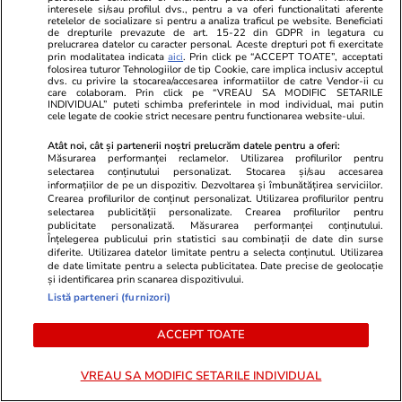
interesele si/sau profilul dvs., pentru a va oferi functionalitati aferente
retelelor de socializare si pentru a analiza traficul pe website. Beneficiati
13 august 2026 – Limba și literatura
de drepturile prevazute de art. 15-22 din GDPR in legatura cu
prelucrarea datelor cu caracter personal. Aceste drepturi pot fi exercitate
maternă (proba E.b – scris)
prin modalitatea indicata
aici
. Prin click pe “ACCEPT TOATE”, acceptati
folosirea tuturor Tehnologiilor de tip Cookie, care implica inclusiv acceptul
dvs. cu privire la stocarea/accesarea informatiilor de catre Vendor-ii cu
care colaboram. Prin click pe “VREAU SA MODIFIC SETARILE
INDIVIDUAL” puteti schimba preferintele in mod individual, mai putin
Când se afișează rezultatele la Bac 2026,
cele legate de cookie strict necesare pentru functionarea website-ului.
sesiunea de toamnă
Atât noi, cât și partenerii noștri prelucrăm datele pentru a oferi:
Măsurarea performanței reclamelor. Utilizarea profilurilor pentru
selectarea conținutului personalizat. Stocarea și/sau accesarea
18 august 2026 – Afișarea rezultatelor
informațiilor de pe un dispozitiv. Dezvoltarea și îmbunătățirea serviciilor.
Crearea profilurilor de conținut personalizat. Utilizarea profilurilor pentru
(până la ora 12:00), vizualizarea lucrărilor și
selectarea publicității personalizate. Crearea profilurilor pentru
publicitate personalizată. Măsurarea performanței conținutului.
depunerea contestațiilor (14:00 – 18:00)
Înțelegerea publicului prin statistici sau combinații de date din surse
diferite. Utilizarea datelor limitate pentru a selecta conținutul. Utilizarea
de date limitate pentru a selecta publicitatea. Date precise de geolocație
19 – 20 august 2026 – Vizualizarea lucrărilor
și identificarea prin scanarea dispozitivului.
și depunerea contestațiilor
Listă parteneri (furnizori)
20 – 21 august 2026 – Soluționarea
ACCEPT TOATE
contestațiilor
VREAU SA MODIFIC SETARILE INDIVIDUAL
24 august 2026 – Afișarea rezultatelor