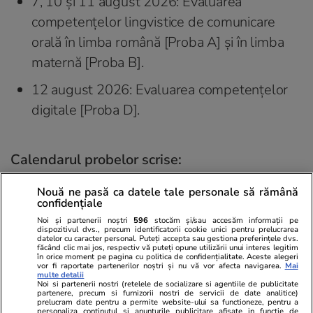
7, 10 și 11 august 2026: Evaluarea
competențelor lingvistice de comunicare
orală în limba română [Proba A] și în limba
maternă [Proba B].
12 august 2026: Evaluarea competențelor
digitale [Proba D].
Calendarul probelor scrise:
10 august 2026 – Limba și literatura română
Nouă ne pasă ca datele tale personale să rămână
confidențiale
(proba E.a – scris)
Noi și partenerii noștri
596
stocăm și/sau accesăm informații pe
dispozitivul dvs., precum identificatorii cookie unici pentru prelucrarea
11 august 2026 – Proba obligatorie a
datelor cu caracter personal. Puteți accepta sau gestiona preferințele dvs.
făcând clic mai jos, respectiv vă puteți opune utilizării unui interes legitim
în orice moment pe pagina cu politica de confidențialitate. Aceste alegeri
profilului (proba E.c – scris)
vor fi raportate partenerilor noștri și nu vă vor afecta navigarea.
Mai
multe detalii
Noi si partenerii nostri (retelele de socializare si agentiile de publicitate
12 august 2026 – Proba la alegere a
partenere, precum si furnizorii nostri de servicii de date analitice)
prelucram date pentru a permite website-ului sa functioneze, pentru a
profilului și specializării (proba E.d – scris)
personaliza continutul si anunturile publicitare afisate in functie de