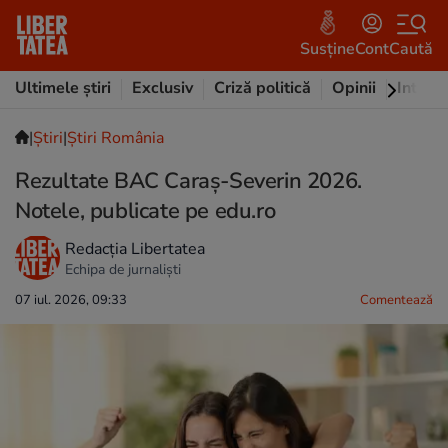
Susține
Cont
Caută
Ultimele știri
Exclusiv
Criză politică
Opinii
Intervi
|
Ştiri
|
Știri România
Rezultate BAC Caraș-Severin 2026.
Notele, publicate pe edu.ro
Redacția Libertatea
Echipa de jurnaliști
07 iul. 2026, 09:33
Comentează