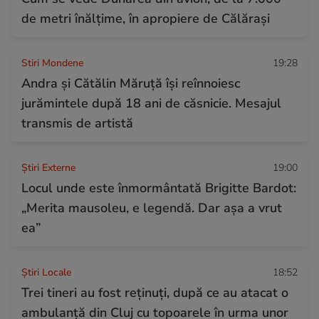
de metri înălțime, în apropiere de Călărași
Stiri Mondene
19:28
Andra și Cătălin Măruță își reînnoiesc
jurămintele după 18 ani de căsnicie. Mesajul
transmis de artistă
Știri Externe
19:00
Locul unde este înmormântată Brigitte Bardot:
„Merita mausoleu, e legendă. Dar așa a vrut
ea”
Știri Locale
18:52
Trei tineri au fost reținuți, după ce au atacat o
ambulanță din Cluj cu topoarele în urma unor