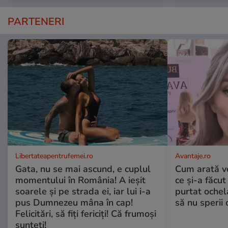
PARTENERI
Libertateapentrufemei.ro
Avantaje.ro
Gata, nu se mai ascund, e cuplul
Cum arată v
momentului în România! A ieșit
ce și-a făcut
soarele și pe strada ei, iar lui i-a
purtat ochel
pus Dumnezeu mâna în cap!
să nu sperii c
Felicitări, să fiți fericiți! Că frumoși
sunteți!