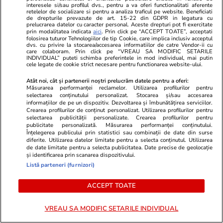
ce au intrat în valurile de doi
interesele si/sau profilul dvs., pentru a va oferi functionalitati aferente
retelelor de socializare si pentru a analiza traficul pe website. Beneficiati
metri
de drepturile prevazute de art. 15-22 din GDPR in legatura cu
prelucrarea datelor cu caracter personal. Aceste drepturi pot fi exercitate
prin modalitatea indicata
aici
. Prin click pe “ACCEPT TOATE”, acceptati
folosirea tuturor Tehnologiilor de tip Cookie, care implica inclusiv acceptul
dvs. cu privire la stocarea/accesarea informatiilor de catre Vendor-ii cu
Știri România
17:15
care colaboram. Prin click pe “VREAU SA MODIFIC SETARILE
INDIVIDUAL” puteti schimba preferintele in mod individual, mai putin
Primele imagini cu operațiunea
cele legate de cookie strict necesare pentru functionarea website-ului.
de salvare a celor doi
Atât noi, cât și partenerii noștri prelucrăm datele pentru a oferi:
Măsurarea performanței reclamelor. Utilizarea profilurilor pentru
salvamontiști germani, blocați
selectarea conținutului personalizat. Stocarea și/sau accesarea
informațiilor de pe un dispozitiv. Dezvoltarea și îmbunătățirea serviciilor.
pe peretele Văii Albe: „Nu
Crearea profilurilor de conținut personalizat. Utilizarea profilurilor pentru
credeam că în România se face
selectarea publicității personalizate. Crearea profilurilor pentru
publicitate personalizată. Măsurarea performanței conținutului.
așa”
Înțelegerea publicului prin statistici sau combinații de date din surse
diferite. Utilizarea datelor limitate pentru a selecta conținutul. Utilizarea
de date limitate pentru a selecta publicitatea. Date precise de geolocație
și identificarea prin scanarea dispozitivului.
Știri România
16:27
Listă parteneri (furnizori)
ACCEPT TOATE
Carambol cu 6 mașini pe A2 și
coloane kilometrice pe DN1 și
VREAU SA MODIFIC SETARILE INDIVIDUAL
DN7. Traficul rutier a fost deviat