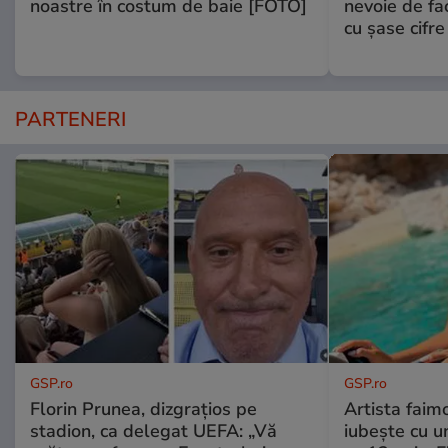
noastre în costum de baie [FOTO]
nevoie de fac
cu şase cifre
PARTENERI
GSP.ro
GSP.ro
Florin Prunea, dizgrațios pe
Artista faim
stadion, ca delegat UEFA: „Vă
iubește cu u