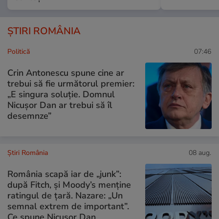
ȘTIRI ROMÂNIA
Politică
07:46
Crin Antonescu spune cine ar
trebui să fie următorul premier:
„E singura soluție. Domnul
Nicușor Dan ar trebui să îl
desemnze”
Știri România
08 aug.
România scapă iar de „junk”:
după Fitch, și Moody’s menține
ratingul de țară. Nazare: „Un
semnal extrem de important”.
Ce spune Nicușor Dan