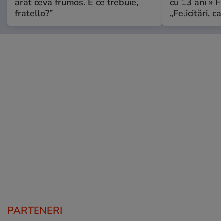
arăt ceva frumos. E ce trebuie,
cu 13 ani » F
fratello?”
„Felicitări, 
PARTENERI