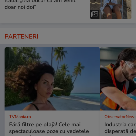
Italia: „Mă bucur că am venit
doar noi doi”
PARTENERI
TVMania.ro
ObservatorNews
Fără filtre pe plajă! Cele mai
Industria ca
spectaculoase poze cu vedetele
disperată de 