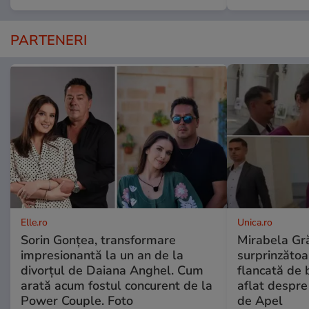
PARTENERI
Elle.ro
Unica.ro
Sorin Gonțea, transformare
Mirabela Gră
impresionantă la un an de la
surprinzătoar
divorțul de Daiana Anghel. Cum
flancată de 
arată acum fostul concurent de la
aflat despre
Power Couple. Foto
de Apel