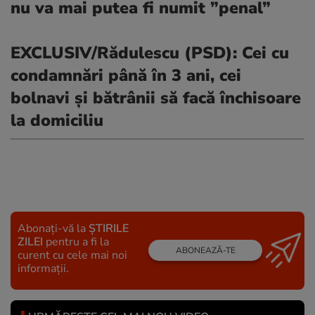
nu va mai putea fi numit ”penal”
EXCLUSIV/Rădulescu (PSD): Cei cu
condamnări până în 3 ani, cei
bolnavi și bătrânii să facă închisoare
la domiciliu
Abonați-vă la
ȘTIRILE
ZILEI
pentru a fi la
ABONEAZĂ-TE
curent cu cele mai noi
informații.