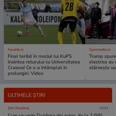
Fanatik.ro
Spotmedia.ro
Final teribil în meciul lui KuPS
Trump spune 
înaintea returului cu Universitatea
electrice au 
Craiova! Ce s-a întâmplat în
stârnește val
prelungiri. Video
ULTIMELE ȘTIRI
Știri România
19:42
Cum se vede Dunărea din avion, de la 7.000