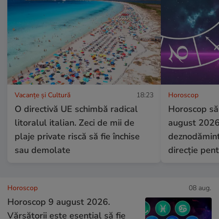
Vacanțe și Cultură
18:23
Horoscop
O directivă UE schimbă radical
Horoscop să
litoralul italian. Zeci de mii de
august 2026.
plaje private riscă să fie închise
deznodămint
sau demolate
direcție pent
Horoscop
08 aug.
Horoscop 9 august 2026.
Vărsătorii este esențial să fie