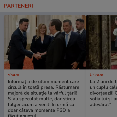
PARTENERI
Viva.ro
Unica.ro
Informația de ultim moment care
La 2 ani de 
circulă în toată presa. Răsturnare
un cuplu ce
majoră de situație la vârful țării!
divorțează! C
S-au speculat multe, dar știrea
soția lui și-
fulger acum a venit! În urmă cu
adevărat”
doar câteva momente PSD a
făcut anunțul