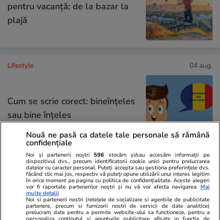
pentru vacanță: de la bazar la
plajă
Lifestyle
04 aug.
Cum se scrie corect: bineînțeles
sau bine înțeles
Nouă ne pasă ca datele tale personale să rămână
confidențiale
Noi și partenerii noștri
596
stocăm și/sau accesăm informații pe
dispozitivul dvs., precum identificatorii cookie unici pentru prelucrarea
Știri România
18:28
datelor cu caracter personal. Puteți accepta sau gestiona preferințele dvs.
făcând clic mai jos, respectiv vă puteți opune utilizării unui interes legitim
Turiștii au ignorat steagul roşu
în orice moment pe pagina cu politica de confidențialitate. Aceste alegeri
vor fi raportate partenerilor noștri și nu vă vor afecta navigarea.
Mai
multe detalii
de pe plajele din Eforie şi au
Noi si partenerii nostri (retelele de socializare si agentiile de publicitate
partenere, precum si furnizorii nostri de servicii de date analitice)
fost amendați de jandarmi după
prelucram date pentru a permite website-ului sa functioneze, pentru a
personaliza continutul si anunturile publicitare afisate in functie de