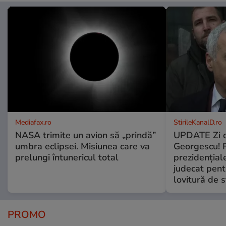
Mediafax.ro
StirileKanalD.ro
NASA trimite un avion să „prindă”
UPDATE Zi d
umbra eclipsei. Misiunea care va
Georgescu! F
prelungi întunericul total
prezidențiale
judecat pent
lovitură de s
PROMO