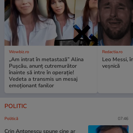
Wowbiz.ro
Redactia.ro
„Am intrat în metastază” Alina
Leo Messi, î
Pușcău, anunț cutremurător
veșnică
înainte să intre în operație!
Vedeta a transmis un mesaj
emoționant fanilor
POLITIC
Politică
07:46
Crin Antonescu spune cine ar