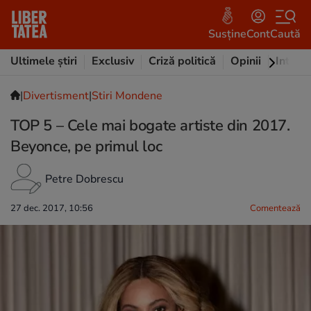
Susține
Cont
Caută
Ultimele știri
Exclusiv
Criză politică
Opinii
Intervi
|
Divertisment
|
Stiri Mondene
TOP 5 – Cele mai bogate artiste din 2017.
Beyonce, pe primul loc
Petre Dobrescu
27 dec. 2017, 10:56
Comentează