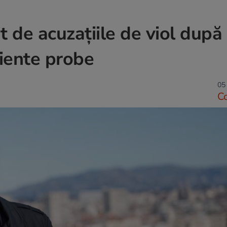
 de acuzațiile de viol după
ciente probe
05 
C