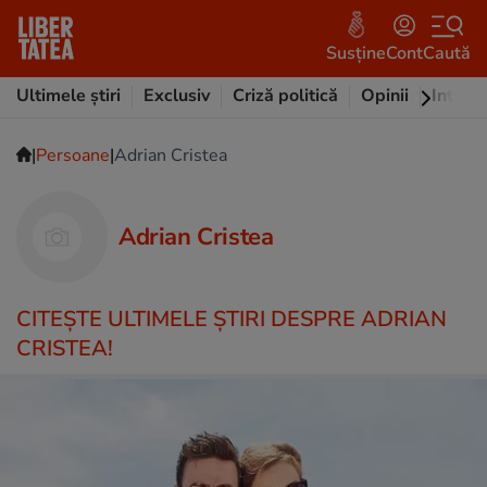
Susține
Cont
Caută
Ultimele știri
Exclusiv
Criză politică
Opinii
Intervi
|
|
Persoane
Adrian Cristea
Adrian Cristea
CITEŞTE ULTIMELE ŞTIRI DESPRE ADRIAN
CRISTEA!