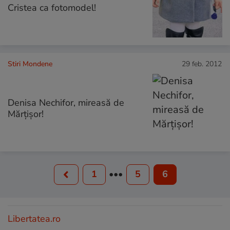
Cristea ca fotomodel!
Stiri Mondene
29 feb. 2012
Denisa Nechifor, mireasă de
Mărţişor!
1
•••
5
6
Libertatea.ro