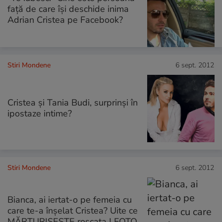
față de care își deschide inima
Adrian Cristea pe Facebook?
Stiri Mondene
6 sept. 2012
Cristea şi Tania Budi, surprinşi în
ipostaze intime?
Stiri Mondene
6 sept. 2012
Bianca, ai iertat-o pe femeia cu
care te-a înşelat Cristea? Uite ce
MĂRTURISEŞTE roşcata | FOTO