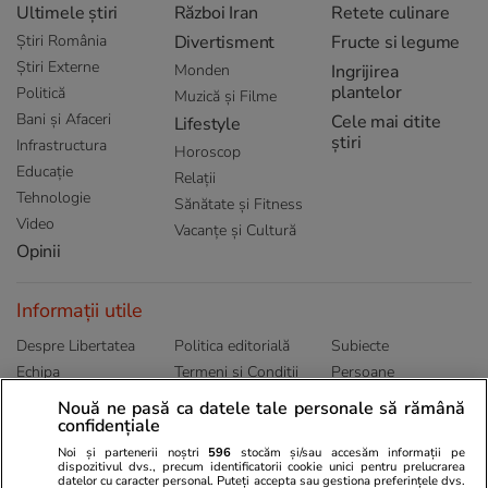
Ultimele știri
Război Iran
Retete culinare
Știri România
Divertisment
Fructe si legume
Știri Externe
Monden
Ingrijirea
plantelor
Politică
Muzică și Filme
Bani și Afaceri
Cele mai citite
Lifestyle
știri
Infrastructura
Horoscop
Educație
Relații
Tehnologie
Sănătate și Fitness
Video
Vacanțe și Cultură
Opinii
Informații utile
Despre Libertatea
Politica editorială
Subiecte
Echipa
Termeni și Conditii
Persoane
Publicitate
Abonamente
Sitemap
Nouă ne pasă ca datele tale personale să rămână
Politica de
confidențiale
Autori
confidențialitate
Noi și partenerii noștri
596
stocăm și/sau accesăm informații pe
dispozitivul dvs., precum identificatorii cookie unici pentru prelucrarea
datelor cu caracter personal. Puteți accepta sau gestiona preferințele dvs.