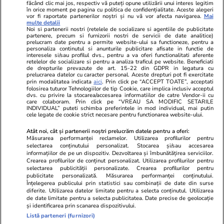
Ringier România
făcând clic mai jos, respectiv vă puteți opune utilizării unui interes legitim
în orice moment pe pagina cu politica de confidențialitate. Aceste alegeri
vor fi raportate partenerilor noștri și nu vă vor afecta navigarea.
Mai
Libertatea pentru
ELLE
Locuri de muncă
multe detalii
femei
Noi si partenerii nostri (retelele de socializare si agentiile de publicitate
Gazeta Sporturilor
Imobiliare.ro
partenere, precum si furnizorii nostri de servicii de date analitice)
Unica.ro
prelucram date pentru a permite website-ului sa functioneze, pentru a
Stiri mondene
Jobradar24
personaliza continutul si anunturile publicitare afisate in functie de
Program TV
Calculator sarcina
Imoradar24
interesele si/sau profilul dvs., pentru a va oferi functionalitati aferente
retelelor de socializare si pentru a analiza traficul pe website. Beneficiati
Avantaje
Ajută Copiii
Colecții Libertatea
de drepturile prevazute de art. 15-22 din GDPR in legatura cu
prelucrarea datelor cu caracter personal. Aceste drepturi pot fi exercitate
prin modalitatea indicata
aici
. Prin click pe “ACCEPT TOATE”, acceptati
Pariază responsabil! Decizia ONJN nr. 821/25.09.2025.
folosirea tuturor Tehnologiilor de tip Cookie, care implica inclusiv acceptul
dvs. cu privire la stocarea/accesarea informatiilor de catre Vendor-ii cu
Jocurile de noroc sunt interzise minorilor.
care colaboram. Prin click pe “VREAU SA MODIFIC SETARILE
INDIVIDUAL” puteti schimba preferintele in mod individual, mai putin
cele legate de cookie strict necesare pentru functionarea website-ului.
© 2026 Ringier Romania. Toate drepturile rezervate
Atât noi, cât și partenerii noștri prelucrăm datele pentru a oferi:
Măsurarea performanței reclamelor. Utilizarea profilurilor pentru
selectarea conținutului personalizat. Stocarea și/sau accesarea
informațiilor de pe un dispozitiv. Dezvoltarea și îmbunătățirea serviciilor.
Crearea profilurilor de conținut personalizat. Utilizarea profilurilor pentru
Actualizare preferințe cookies
selectarea publicității personalizate. Crearea profilurilor pentru
publicitate personalizată. Măsurarea performanței conținutului.
Înțelegerea publicului prin statistici sau combinații de date din surse
diferite. Utilizarea datelor limitate pentru a selecta conținutul. Utilizarea
de date limitate pentru a selecta publicitatea. Date precise de geolocație
și identificarea prin scanarea dispozitivului.
Listă parteneri (furnizori)