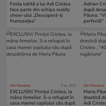
Fosta iubită a lui Adi Cristea
Adrian Cri
face parte din echipa reality
după desp
show-ului „Descoperă-ţi
Păuna. “Vi
frumuseţea”
perfectă”
Stiri Mondene
3 iul. 2017
Stiri Mondene
EXCLUSIV/ Prințul Cristea, la
Maria Păun
mâna femeilor. S-a refugiat în
drastică d
casa mamei copilului său după
Adi Cristea