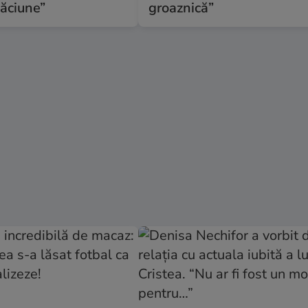
găciune”
groaznică”