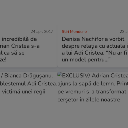
24 apr. 2017
Stiri Mondene
22 a
incredibilă de
Denisa Nechifor a vorbit
ian Cristea s-a
despre relația cu actuala 
l ca să se
a lui Adi Cristea. “Nu ar fi
ze!
un model pentru…”