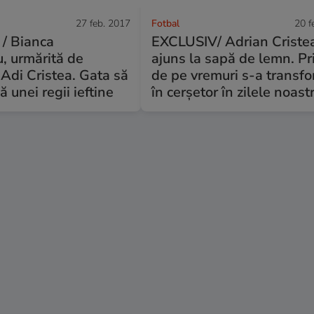
27 feb. 2017
Fotbal
20 f
/ Bianca
EXCLUSIV/ Adrian Criste
, urmărită de
ajuns la sapă de lemn. Pr
Adi Cristea. Gata să
de pe vremuri s-a transf
ă unei regii ieftine
în cerșetor în zilele noast