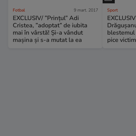
Fotbal
9 mart. 2017
Sport
EXCLUSIV/ ”Prințul” Adi
EXCLUSIV 
Cristea, ”adoptat” de iubita
Drăgușanu
mai în vârstă! Și-a vândut
blestemul 
mașina și s-a mutat la ea
pice victim