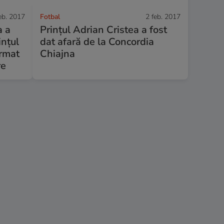
eb. 2017
Fotbal
2 feb. 2017
a a
Prințul Adrian Cristea a fost
ințul
dat afară de la Concordia
ormat
Chiajna
re