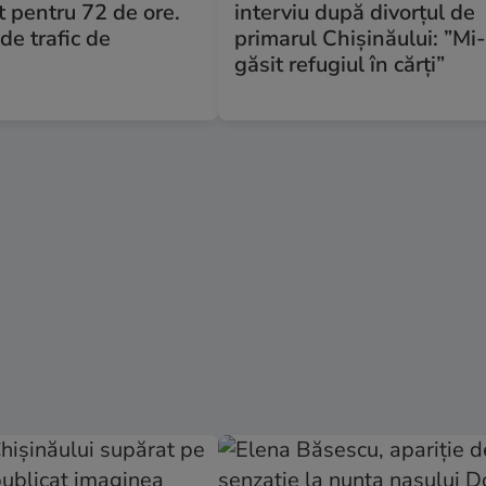
ut pentru 72 de ore.
interviu după divorțul de
de trafic de
primarul Chișinăului: ”M
găsit refugiul în cărți”