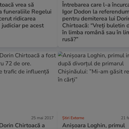
toacă vrea să
Întrebarea care l-a încurc
a funeraliile Regelui
Igor Dodon la referendu
cerut ridicarea
pentru demiterea lui Dori
 judiciar pe acest
Chirtoacă: “Vreți buletin 
în limba română sau în l
rusă?”
25 mai 2017
Știri Externe
21 f
orin Chirtoacă a
Anișoara Loghin, primul