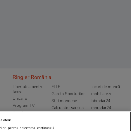
Ringier România
Libertatea pentru
ELLE
Locuri de muncă
femei
Gazeta Sporturilor
Imobiliare.ro
Unica.ro
Stiri mondene
Jobradar24
Program TV
Calculator sarcina
Imoradar24
Avantaje
Ajută Copiii
Colecții Libertatea
a oferi:
Pariază responsabil! Decizia ONJN nr.
ilor pentru selectarea conținutului