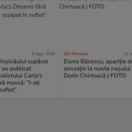
6 sept. 2016
Știri România
21 m
hișinăului supărat
Elena Băsescu, apariţie d
e au publicat
senzaţie la nunta naşului
olistului Carla’s
Dorin Chirtoacă | FOTO
ă mască: ”I-ați
suflet”