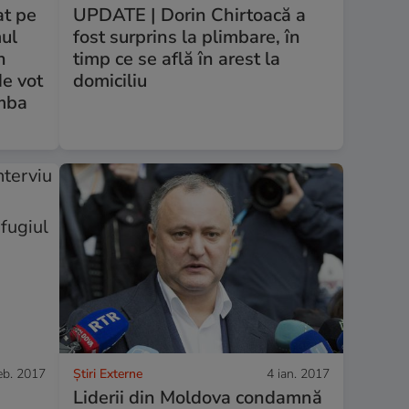
at pe
UPDATE | Dorin Chirtoacă a
mul
fost surprins la plimbare, în
n
timp ce se află în arest la
de vot
domiciliu
imba
eb. 2017
Știri Externe
4 ian. 2017
Liderii din Moldova condamnă