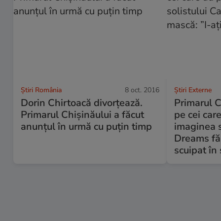
Știri România
8 oct. 2016
Știri Externe
Dorin Chirtoacă divorțează.
Primarul C
Primarul Chișinăului a făcut
pe cei car
anunțul în urmă cu puțin timp
imaginea s
Dreams făr
scuipat în 