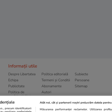
Informații utile
Despre Libertatea
Politica editorială
Subiecte
Echipa
Termeni și Conditii
Persoane
Publicitate
Abonamente
Sitemap
Politica de
Autori
confidențialitate
dențiale
Atât noi, cât și partenerii noștri prelucrăm datele pentru 
., precum identificatorii
Măsurarea performanței reclamelor. Utilizarea profilur
sau gestiona preferințele