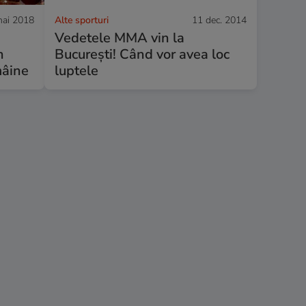
mai 2018
Alte sporturi
11 dec. 2014
Vedetele MMA vin la
n
Bucureşti! Când vor avea loc
mâine
luptele