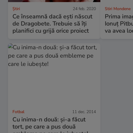
Ştiri
24 feb. 2020
Stiri Mondene
Ce înseamnă dacă ești născut
Prima imag
de Dragobete. Trebuie să îți
Ionuţ Pitb
planifici cu grijă orice proiect
va avea loc
Fotbal
11 dec. 2014
Cu inima-n două: și-a făcut
tort, pe care a pus două