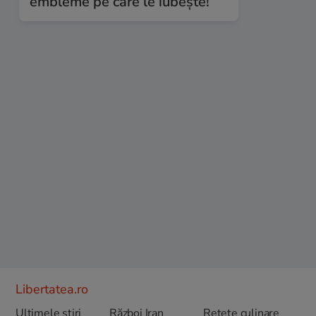
embleme pe care le iubește!
Libertatea.ro
Ultimele știri
Război Iran
Retete culinare