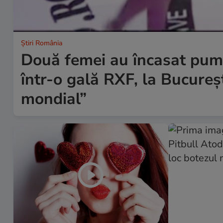
Știri România
Două femei au încasat pumni
într-o gală RXF, la Bucureș
mondial”