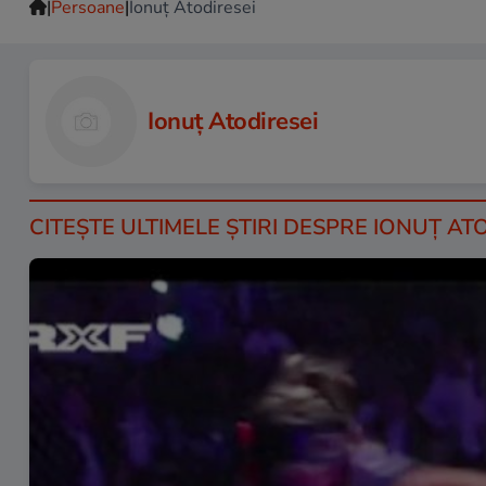
|
|
Persoane
Ionuț Atodiresei
Ionuț Atodiresei
CITEŞTE ULTIMELE ŞTIRI DESPRE IONUȚ ATO