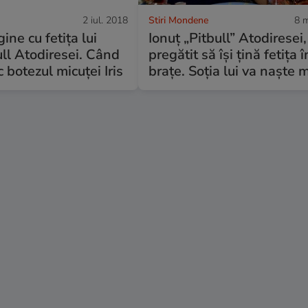
2 iul. 2018
Stiri Mondene
8 
ine cu fetița lui
Ionuț „Pitbull” Atodiresei,
ull Atodiresei. Când
pregătit să își țină fetița î
 botezul micuței Iris
brațe. Soția lui va naște 