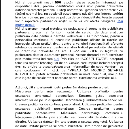
Noi și partenerii noștri
596
stocăm și/sau accesăm informații pe
dispozitivul dvs., precum identificatorii cookie unici pentru prelucrarea
datelor cu caracter personal. Puteți accepta sau gestiona preferințele dvs.
Ringier România
făcând clic mai jos, respectiv vă puteți opune utilizării unui interes legitim
în orice moment pe pagina cu politica de confidențialitate. Aceste alegeri
vor fi raportate partenerilor noștri și nu vă vor afecta navigarea.
Mai
Libertatea pentru
ELLE
Locuri de muncă
multe detalii
femei
Noi si partenerii nostri (retelele de socializare si agentiile de publicitate
Gazeta Sporturilor
Imobiliare.ro
partenere, precum si furnizorii nostri de servicii de date analitice)
Unica.ro
prelucram date pentru a permite website-ului sa functioneze, pentru a
Stiri mondene
Jobradar24
personaliza continutul si anunturile publicitare afisate in functie de
Program TV
Calculator sarcina
Imoradar24
interesele si/sau profilul dvs., pentru a va oferi functionalitati aferente
retelelor de socializare si pentru a analiza traficul pe website. Beneficiati
Avantaje
Ajută Copiii
Colecții Libertatea
de drepturile prevazute de art. 15-22 din GDPR in legatura cu
prelucrarea datelor cu caracter personal. Aceste drepturi pot fi exercitate
prin modalitatea indicata
aici
. Prin click pe “ACCEPT TOATE”, acceptati
Pariază responsabil! Decizia ONJN nr. 821/25.09.2025.
folosirea tuturor Tehnologiilor de tip Cookie, care implica inclusiv acceptul
dvs. cu privire la stocarea/accesarea informatiilor de catre Vendor-ii cu
Jocurile de noroc sunt interzise minorilor.
care colaboram. Prin click pe “VREAU SA MODIFIC SETARILE
INDIVIDUAL” puteti schimba preferintele in mod individual, mai putin
cele legate de cookie strict necesare pentru functionarea website-ului.
© 2026 Ringier Romania. Toate drepturile rezervate
Atât noi, cât și partenerii noștri prelucrăm datele pentru a oferi:
Măsurarea performanței reclamelor. Utilizarea profilurilor pentru
selectarea conținutului personalizat. Stocarea și/sau accesarea
informațiilor de pe un dispozitiv. Dezvoltarea și îmbunătățirea serviciilor.
Crearea profilurilor de conținut personalizat. Utilizarea profilurilor pentru
Actualizare preferințe cookies
selectarea publicității personalizate. Crearea profilurilor pentru
publicitate personalizată. Măsurarea performanței conținutului.
Înțelegerea publicului prin statistici sau combinații de date din surse
diferite. Utilizarea datelor limitate pentru a selecta conținutul. Utilizarea
de date limitate pentru a selecta publicitatea. Date precise de geolocație