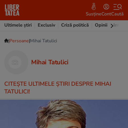
Susține
Cont
Caută
Ultimele știri
Exclusiv
Criză politică
Opinii
Intervi
|
|
Persoane
Mihai Tatulici
Mihai Tatulici
CITEŞTE ULTIMELE ŞTIRI DESPRE MIHAI
TATULICI!