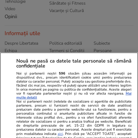
Tehnologie
Sănătate și Fitness
Video
Vacanțe și Cultură
Opinii
Informații utile
Despre Libertatea
Politica editorială
Subiecte
Echipa
Termeni și Conditii
Persoane
Publicitate
Abonamente
Sitemap
Nouă ne pasă ca datele tale personale să rămână
Politica de
Autori
confidențiale
confidențialitate
Noi și partenerii noștri
596
stocăm și/sau accesăm informații pe
dispozitivul dvs., precum identificatorii cookie unici pentru prelucrarea
datelor cu caracter personal. Puteți accepta sau gestiona preferințele dvs.
Ringier România
făcând clic mai jos, respectiv vă puteți opune utilizării unui interes legitim
în orice moment pe pagina cu politica de confidențialitate. Aceste alegeri
vor fi raportate partenerilor noștri și nu vă vor afecta navigarea.
Mai
Libertatea pentru
ELLE
Locuri de muncă
multe detalii
femei
Noi si partenerii nostri (retelele de socializare si agentiile de publicitate
Gazeta Sporturilor
Imobiliare.ro
partenere, precum si furnizorii nostri de servicii de date analitice)
Unica.ro
prelucram date pentru a permite website-ului sa functioneze, pentru a
Stiri mondene
Jobradar24
personaliza continutul si anunturile publicitare afisate in functie de
Program TV
Calculator sarcina
Imoradar24
interesele si/sau profilul dvs., pentru a va oferi functionalitati aferente
retelelor de socializare si pentru a analiza traficul pe website. Beneficiati
Avantaje
Ajută Copiii
Colecții Libertatea
de drepturile prevazute de art. 15-22 din GDPR in legatura cu
prelucrarea datelor cu caracter personal. Aceste drepturi pot fi exercitate
prin modalitatea indicata
aici
. Prin click pe “ACCEPT TOATE”, acceptati
Pariază responsabil! Decizia ONJN nr. 821/25.09.2025.