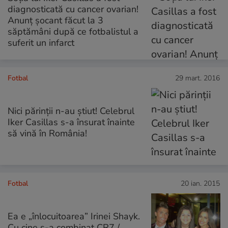
diagnosticată cu cancer ovarian!
Anunț șocant făcut la 3
săptămâni după ce fotbalistul a
suferit un infarct
Fotbal
29 mart. 2016
Nici părinții n-au știut! Celebrul
Iker Casillas s-a însurat înainte
să vină în România!
Fotbal
20 ian. 2015
Ea e „înlocuitoarea” Irinei Shayk.
Cu cine s-a combinat CR7 /