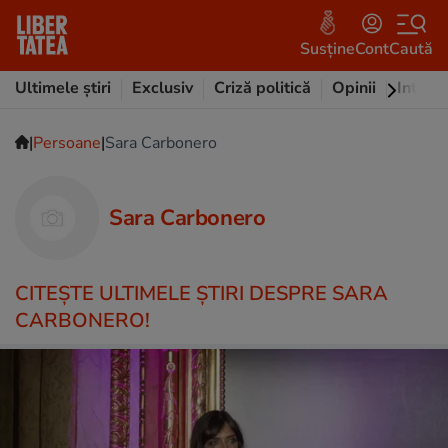
Susține
Cont
Caută
Ultimele știri
Exclusiv
Criză politică
Opinii
Intervi
|
|
Persoane
Sara Carbonero
Sara Carbonero
CITEŞTE ULTIMELE ŞTIRI DESPRE SARA
CARBONERO!