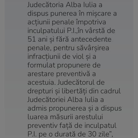
Judecătoria Alba Iulia a
dispus punerea în mişcare a
acţiunii penale împotriva
inculpatului P.I.,în vârstă de
51 ani şi fără antecedente
penale, pentru săvârşirea
infracţiunii de viol şi a
formulat propunere de
arestare preventivă a
acestuia. Judecătorul de
drepturi şi libertăţi din cadrul
Judecătoriei Alba Iulia a
admis propunerea şi a dispus
luarea măsurii arestului
preventiv faţă de inculpatul
P.I. pe o durată de 30 zile”,