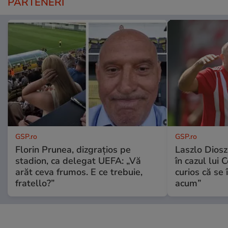
PARTENERI
GSP.ro
GSP.ro
Florin Prunea, dizgrațios pe
Laszlo Diosz
stadion, ca delegat UEFA: „Vă
în cazul lui 
arăt ceva frumos. E ce trebuie,
curios că se
fratello?”
acum”