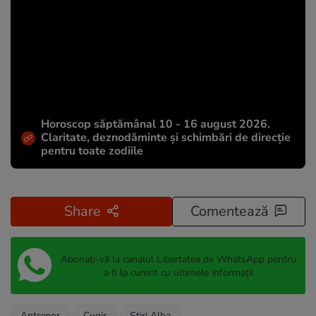
Horoscop săptămânal 10 - 16 august 2026.
Claritate, deznodăminte și schimbări de direcție
pentru toate zodiile
Share
Comentează
Abonați-vă la canalul Libertatea de WhatsApp pentru
a fi la curent cu ultimele informații
Antrenor
Cugir
Stiri Alba