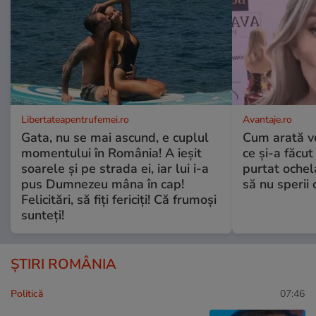
Libertateapentrufemei.ro
Avantaje.ro
Gata, nu se mai ascund, e cuplul
Cum arată v
momentului în România! A ieșit
ce și-a făcut
soarele și pe strada ei, iar lui i-a
purtat ochel
pus Dumnezeu mâna în cap!
să nu sperii c
Felicitări, să fiți fericiți! Că frumoși
sunteți!
ȘTIRI ROMÂNIA
Politică
07:46