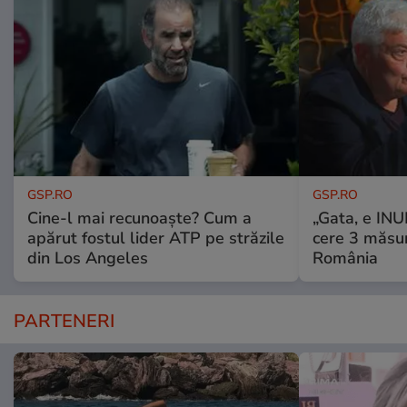
GSP.RO
GSP.RO
Cine-l mai recunoaște? Cum a
„Gata, e IN
apărut fostul lider ATP pe străzile
cere 3 măsu
din Los Angeles
România
PARTENERI