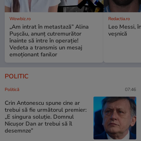
Wowbiz.ro
Redactia.ro
„Am intrat în metastază” Alina
Leo Messi, î
Pușcău, anunț cutremurător
veșnică
înainte să intre în operație!
Vedeta a transmis un mesaj
emoționant fanilor
POLITIC
Politică
07:46
Crin Antonescu spune cine ar
trebui să fie următorul premier:
„E singura soluție. Domnul
Nicușor Dan ar trebui să îl
desemnze”