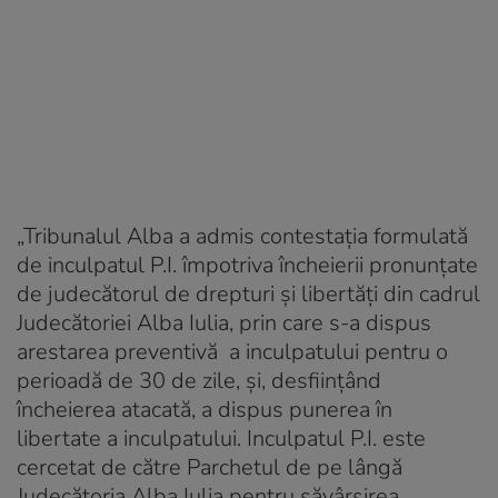
„Tribunalul Alba a admis contestaţia formulată
de inculpatul P.I. împotriva încheierii pronunţate
de judecătorul de drepturi şi libertăţi din cadrul
Judecătoriei Alba Iulia, prin care s-a dispus
arestarea preventivă a inculpatului pentru o
perioadă de 30 de zile, şi, desfiinţând
încheierea atacată, a dispus punerea în
libertate a inculpatului. Inculpatul P.I. este
cercetat de către Parchetul de pe lângă
Judecătoria Alba Iulia pentru săvârşirea