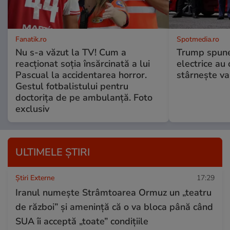
Fanatik.ro
Spotmedia.ro
Nu s-a văzut la TV! Cum a
Trump spune 
reacţionat soţia însărcinată a lui
electrice au 
Pascual la accidentarea horror.
stârnește val
Gestul fotbalistului pentru
doctoriţa de pe ambulanţă. Foto
exclusiv
ULTIMELE ȘTIRI
Știri Externe
17:29
Iranul numește Strâmtoarea Ormuz un „teatru
de război” și amenință că o va bloca până când
SUA îi acceptă „toate” condițiile