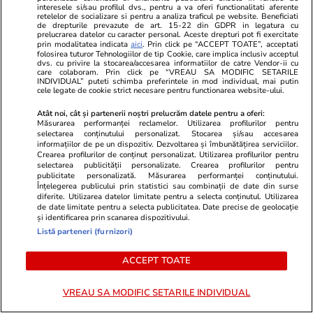
interesele si/sau profilul dvs., pentru a va oferi functionalitati aferente
retelelor de socializare si pentru a analiza traficul pe website. Beneficiati
de drepturile prevazute de art. 15-22 din GDPR in legatura cu
prelucrarea datelor cu caracter personal. Aceste drepturi pot fi exercitate
prin modalitatea indicata
aici
. Prin click pe “ACCEPT TOATE”, acceptati
folosirea tuturor Tehnologiilor de tip Cookie, care implica inclusiv acceptul
dvs. cu privire la stocarea/accesarea informatiilor de catre Vendor-ii cu
care colaboram. Prin click pe “VREAU SA MODIFIC SETARILE
INDIVIDUAL” puteti schimba preferintele in mod individual, mai putin
Horoscop
17:00
Lifestyle
cele legate de cookie strict necesare pentru functionarea website-ului.
Horoscop săptămânal 10 – 16
Maimuțele de
Atât noi, cât și partenerii noștri prelucrăm datele pentru a oferi:
august 2026. Claritate,
surprinzătoa
Măsurarea performanței reclamelor. Utilizarea profilurilor pentru
selectarea conținutului personalizat. Stocarea și/sau accesarea
deznodăminte și schimbări de
Studiul care
informațiilor de pe un dispozitiv. Dezvoltarea și îmbunătățirea serviciilor.
Crearea profilurilor de conținut personalizat. Utilizarea profilurilor pentru
direcție pentru toate zodiile
comportamen
selectarea publicității personalizate. Crearea profilurilor pentru
publicitate personalizată. Măsurarea performanței conținutului.
Înțelegerea publicului prin statistici sau combinații de date din surse
diferite. Utilizarea datelor limitate pentru a selecta conținutul. Utilizarea
de date limitate pentru a selecta publicitatea. Date precise de geolocație
și identificarea prin scanarea dispozitivului.
Listă parteneri (furnizori)
Horoscop
08 aug.
ACCEPT TOATE
Horoscop 9 august 2026.
VREAU SA MODIFIC SETARILE INDIVIDUAL
Vărsătorii este esențial să fie