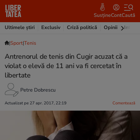
Susține
Cont
Caută
Ultimele știri
Exclusiv
Criză politică
Opinii
Intervi
|
Sport
|
Tenis
Antrenorul de tenis din Cugir acuzat că a
violat o elevă de 11 ani va fi cercetat în
libertate
Petre Dobrescu
Actualizat pe 27 apr. 2017, 22:19
Comentează