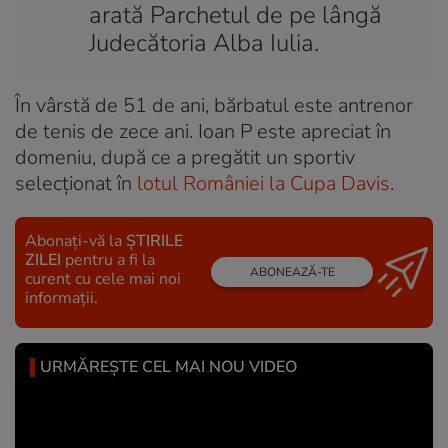
arată Parchetul de pe lângă
Judecătoria Alba Iulia.
În vârstă de 51 de ani, bărbatul este antrenor
de tenis de zece ani. Ioan P este apreciat în
domeniu, după ce a pregătit un sportiv
selecționat în
lotul României la Cupa Davis
.
Abonați-vă la
ȘTIRILE
ZILEI
pentru a fi la
ABONEAZĂ-TE
curent cu cele mai noi
informații.
URMĂREȘTE CEL MAI NOU VIDEO