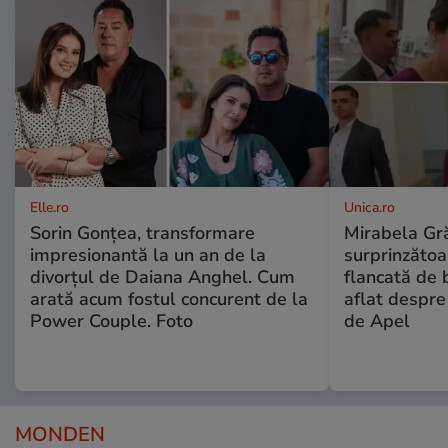
Elle.ro
Unica.ro
Sorin Gonțea, transformare
Mirabela Gră
impresionantă la un an de la
surprinzătoar
divorțul de Daiana Anghel. Cum
flancată de 
arată acum fostul concurent de la
aflat despre
Power Couple. Foto
de Apel
MONDEN