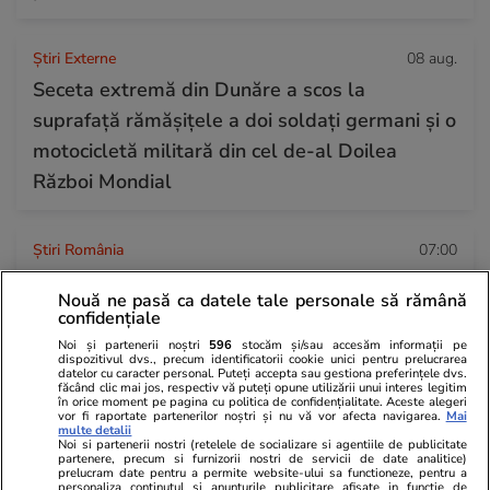
Știri Externe
08 aug.
Seceta extremă din Dunăre a scos la
suprafață rămășițele a doi soldați germani și o
motocicletă militară din cel de-al Doilea
Război Mondial
Știri România
07:00
Loto 6/49 din 9 august 2026. Report de peste
Nouă ne pasă ca datele tale personale să rămână
9,53 milioane de euro la 6/49, categoria I
confidențiale
Noi și partenerii noștri
596
stocăm și/sau accesăm informații pe
dispozitivul dvs., precum identificatorii cookie unici pentru prelucrarea
datelor cu caracter personal. Puteți accepta sau gestiona preferințele dvs.
făcând clic mai jos, respectiv vă puteți opune utilizării unui interes legitim
în orice moment pe pagina cu politica de confidențialitate. Aceste alegeri
vor fi raportate partenerilor noștri și nu vă vor afecta navigarea.
Mai
multe detalii
Noi si partenerii nostri (retelele de socializare si agentiile de publicitate
partenere, precum si furnizorii nostri de servicii de date analitice)
prelucram date pentru a permite website-ului sa functioneze, pentru a
personaliza continutul si anunturile publicitare afisate in functie de