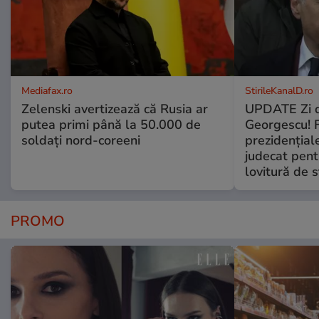
Mediafax.ro
StirileKanalD.ro
Zelenski avertizează că Rusia ar
UPDATE Zi d
putea primi până la 50.000 de
Georgescu! F
soldați nord-coreeni
prezidențiale
judecat pent
lovitură de s
PROMO