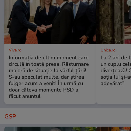
Viva.ro
Unica.ro
Informația de ultim moment care
La 2 ani de 
circulă în toată presa. Răsturnare
un cuplu ce
majoră de situație la vârful țării!
divorțează! C
S-au speculat multe, dar știrea
soția lui și-
fulger acum a venit! În urmă cu
adevărat”
doar câteva momente PSD a
făcut anunțul
GSP