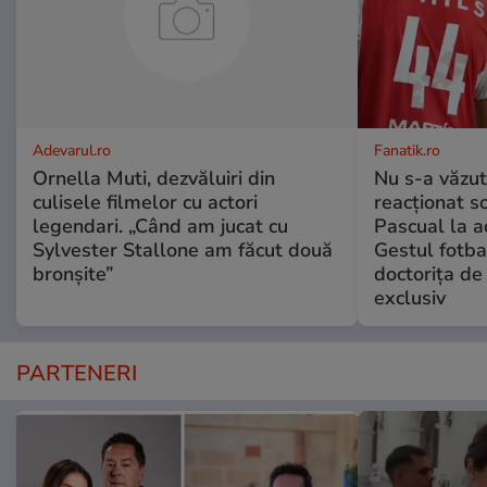
Adevarul.ro
Fanatik.ro
Ornella Muti, dezvăluiri din
Nu s-a văzut
culisele filmelor cu actori
reacţionat so
legendari. „Când am jucat cu
Pascual la a
Sylvester Stallone am făcut două
Gestul fotba
bronșite”
doctoriţa de
exclusiv
PARTENERI