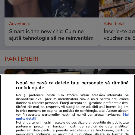
Advertorial
Advertorial
Smart is the new chic: Cum ne
Înscrie-te ac
ajută tehnologia să ne reinventăm
voucher de 5
PARTENERI
Nouă ne pasă ca datele tale personale să rămână
confidențiale
Noi și partenerii noștri
596
stocăm și/sau accesăm informații pe
dispozitivul dvs., precum identificatorii cookie unici pentru prelucrarea
datelor cu caracter personal. Puteți accepta sau gestiona preferințele dvs.
făcând clic mai jos, respectiv vă puteți opune utilizării unui interes legitim
în orice moment pe pagina cu politica de confidențialitate. Aceste alegeri
vor fi raportate partenerilor noștri și nu vă vor afecta navigarea.
Mai
multe detalii
Noi si partenerii nostri (retelele de socializare si agentiile de publicitate
partenere, precum si furnizorii nostri de servicii de date analitice)
prelucram date pentru a permite website-ului sa functioneze, pentru a
personaliza continutul si anunturile publicitare afisate in functie de