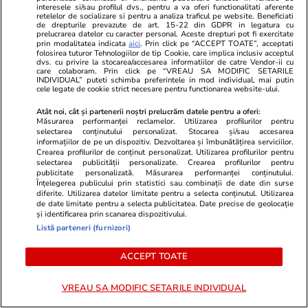
Wowbiz.ro
Redactia.ro
interesele si/sau profilul dvs., pentru a va oferi functionalitati aferente
retelelor de socializare si pentru a analiza traficul pe website. Beneficiati
„Am intrat în metastază” Alina
Leo Messi, î
de drepturile prevazute de art. 15-22 din GDPR in legatura cu
prelucrarea datelor cu caracter personal. Aceste drepturi pot fi exercitate
Pușcău, anunț cutremurător
veșnică
prin modalitatea indicata
aici
. Prin click pe “ACCEPT TOATE”, acceptati
înainte să intre în operație!
folosirea tuturor Tehnologiilor de tip Cookie, care implica inclusiv acceptul
dvs. cu privire la stocarea/accesarea informatiilor de catre Vendor-ii cu
Vedeta a transmis un mesaj
care colaboram. Prin click pe “VREAU SA MODIFIC SETARILE
INDIVIDUAL” puteti schimba preferintele in mod individual, mai putin
emoționant fanilor
cele legate de cookie strict necesare pentru functionarea website-ului.
Atât noi, cât și partenerii noștri prelucrăm datele pentru a oferi:
Măsurarea performanței reclamelor. Utilizarea profilurilor pentru
POLITIC
selectarea conținutului personalizat. Stocarea și/sau accesarea
informațiilor de pe un dispozitiv. Dezvoltarea și îmbunătățirea serviciilor.
Crearea profilurilor de conținut personalizat. Utilizarea profilurilor pentru
Politică
07:46
selectarea publicității personalizate. Crearea profilurilor pentru
publicitate personalizată. Măsurarea performanței conținutului.
Înțelegerea publicului prin statistici sau combinații de date din surse
Crin Antonescu spune cine ar
diferite. Utilizarea datelor limitate pentru a selecta conținutul. Utilizarea
de date limitate pentru a selecta publicitatea. Date precise de geolocație
trebui să fie următorul premier:
și identificarea prin scanarea dispozitivului.
„E singura soluție. Domnul
Listă parteneri (furnizori)
Nicușor Dan ar trebui să îl
desemnze”
ACCEPT TOATE
VREAU SA MODIFIC SETARILE INDIVIDUAL
Politică
07 aug.