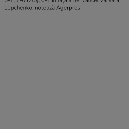
5-7, 7-6 (7/5), 6-1 în faţa americancei Varvara
Lepchenko, notează Agerpres.