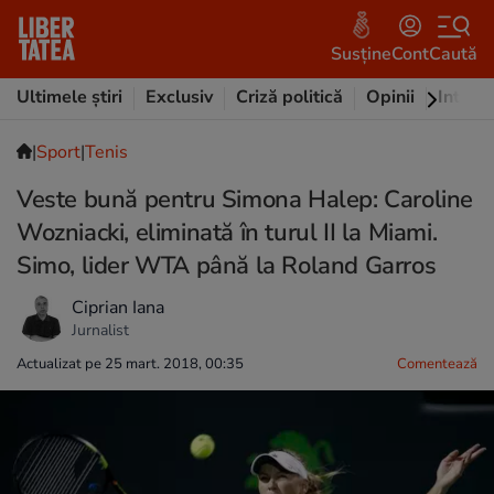
Susține
Cont
Caută
Ultimele știri
Exclusiv
Criză politică
Opinii
Intervi
|
Sport
|
Tenis
Veste bună pentru Simona Halep: Caroline
Wozniacki, eliminată în turul II la Miami.
Simo, lider WTA până la Roland Garros
Ciprian Iana
Jurnalist
Actualizat pe 25 mart. 2018, 00:35
Comentează