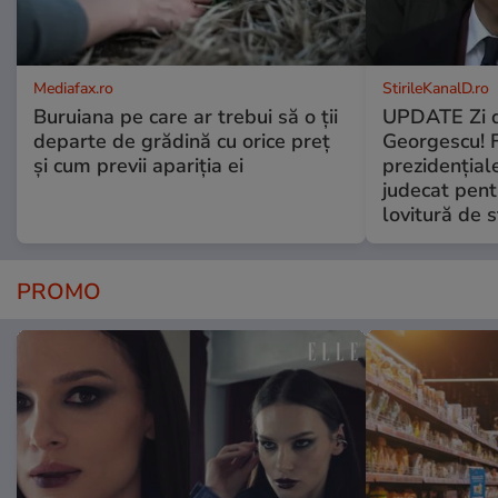
Mediafax.ro
StirileKanalD.ro
Buruiana pe care ar trebui să o ții
UPDATE Zi d
departe de grădină cu orice preț
Georgescu! F
și cum previi apariția ei
prezidențiale
judecat pent
lovitură de s
PROMO