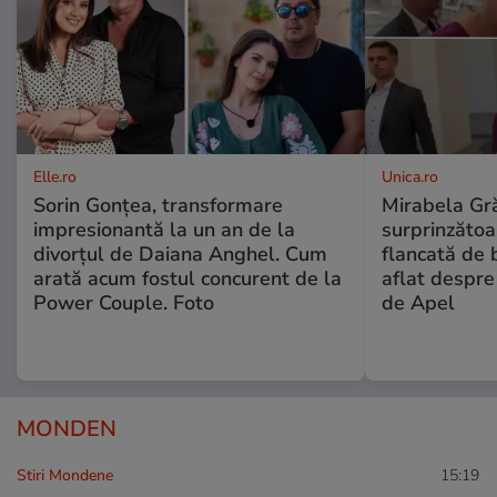
Elle.ro
Unica.ro
Sorin Gonțea, transformare
Mirabela Gră
impresionantă la un an de la
surprinzătoar
divorțul de Daiana Anghel. Cum
flancată de 
arată acum fostul concurent de la
aflat despre
Power Couple. Foto
de Apel
MONDEN
Stiri Mondene
15:19