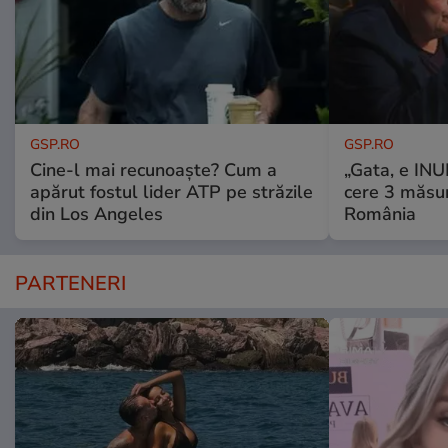
GSP.RO
GSP.RO
Cine-l mai recunoaște? Cum a
„Gata, e IN
apărut fostul lider ATP pe străzile
cere 3 măsu
din Los Angeles
România
PARTENERI