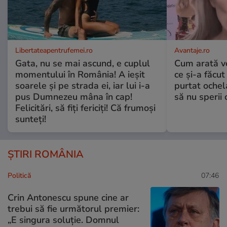
Libertateapentrufemei.ro
Avantaje.ro
Gata, nu se mai ascund, e cuplul
Cum arată v
momentului în România! A ieșit
ce și-a făcut
soarele și pe strada ei, iar lui i-a
purtat ochel
pus Dumnezeu mâna în cap!
să nu sperii c
Felicitări, să fiți fericiți! Că frumoși
sunteți!
ȘTIRI ROMÂNIA
Politică
07:46
Crin Antonescu spune cine ar
trebui să fie următorul premier:
„E singura soluție. Domnul