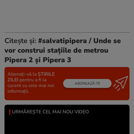
Citește și:
#salvatipipera / Unde se
vor construi stațiile de metrou
Pipera 2 și Pipera 3
Abonați-vă la
ȘTIRILE
ZILEI
pentru a fi la
ABONEAZĂ-TE
curent cu cele mai noi
informații.
URMĂREȘTE CEL MAI NOU VIDEO