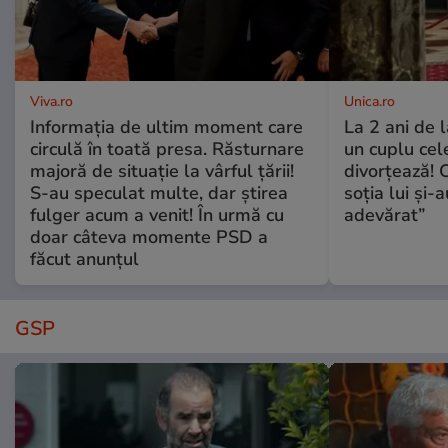
Viva.ro
Unica.ro
Informația de ultim moment care
La 2 ani de 
circulă în toată presa. Răsturnare
un cuplu ce
majoră de situație la vârful țării!
divorțează! C
S-au speculat multe, dar știrea
soția lui și-
fulger acum a venit! În urmă cu
adevărat”
doar câteva momente PSD a
făcut anunțul
GSP