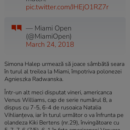
pic.twitter.com/JHEjO1RZ7r
— Miami Open
(@MiamiOpen)
March 24, 2018
Simona Halep urmează să joace sâmbătă seara
în turul al treilea la Miami, împotriva polonezei
Agnieszka Radwanska.
Într-un alt meci disputat vineri, americanca
Venus Williams, cap de serie numărul 8, a
dispus cu 7-5, 6-4 de rusoaica Natalia
Vihlianţeva, iar în turul următor o va înfrunta pe
olandeza Kiki Bertens (nr.29), învingătoare cu