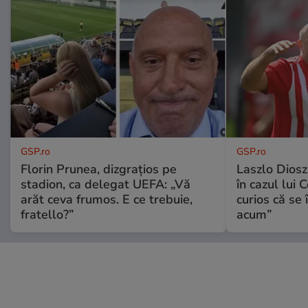
GSP.ro
GSP.ro
Florin Prunea, dizgrațios pe
Laszlo Diosz
stadion, ca delegat UEFA: „Vă
în cazul lui 
arăt ceva frumos. E ce trebuie,
curios că se
fratello?”
acum”