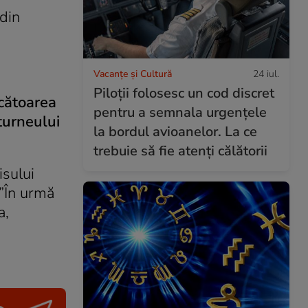
din
Vacanțe și Cultură
24 iul.
Piloții folosesc un cod discret
ucătoarea
pentru a semnala urgențele
 turneului
la bordul avioanelor. La ce
trebuie să fie atenți călătorii
isului
”În urmă
a,