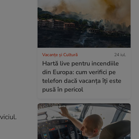
Vacanțe și Cultură
24 iul.
Hartă live pentru incendiile
din Europa: cum verifici pe
telefon dacă vacanța îți este
pusă în pericol
iciul.