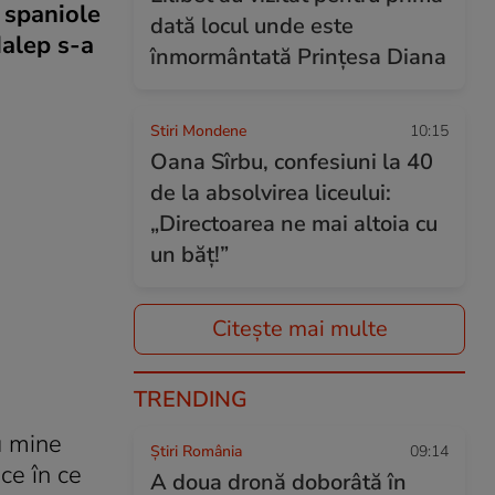
e spaniole
dată locul unde este
Halep s-a
înmormântată Prințesa Diana
Stiri Mondene
10:15
Oana Sîrbu, confesiuni la 40
de la absolvirea liceului:
„Directoarea ne mai altoia cu
un băț!”
Citește mai multe
TRENDING
ru mine
Știri România
09:14
ce în ce
A doua dronă doborâtă în