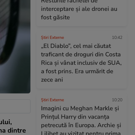
Resturile rachetei de
interceptare și ale dronei au
fost găsite
Știri Externe
10:42
„El Diablo”, cel mai căutat
traficant de droguri din Costa
Rica și vânat inclusiv de SUA,
a fost prins. Era urmărit de
zece ani
Știri Externe
10:20
Imagini cu Meghan Markle și
Prințul Harry din vacanța
lui,
petrecută în Europa. Archie și
na dintre
Lilibet au vizitat pentru prima