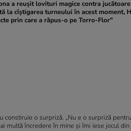
mona a reuşit lovituri magice contra jucătoar
rită la cîştigarea turneului în acest moment, 
ecte prin care a răpus-o pe Torro-Flor"
 nu constiruie o surpriză. „Nu e o surpriză pent
ai multă încredere în mine şi îmi iese jocul din 