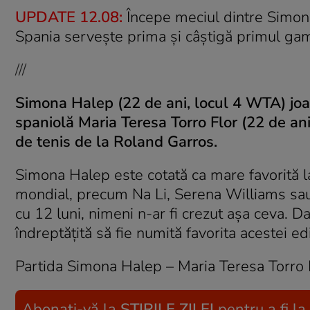
UPDATE 12.08:
Începe meciul dintre Simona
Spania serveşte prima şi câştigă primul gam
///
Simona Halep (22 de ani, locul 4 WTA) joac
spaniolă Maria Teresa Torro Flor (22 de ani, 
de tenis de la Roland Garros.
Simona Halep este cotată ca mare favorită l
mondial, precum Na Li, Serena Williams sau
cu 12 luni, nimeni n-ar fi crezut aşa ceva. 
îndreptăţită să fie numită favorita acestei ediţ
Partida Simona Halep – Maria Teresa Torro F
Abonați-vă la
ȘTIRILE ZILEI
pentru a fi la