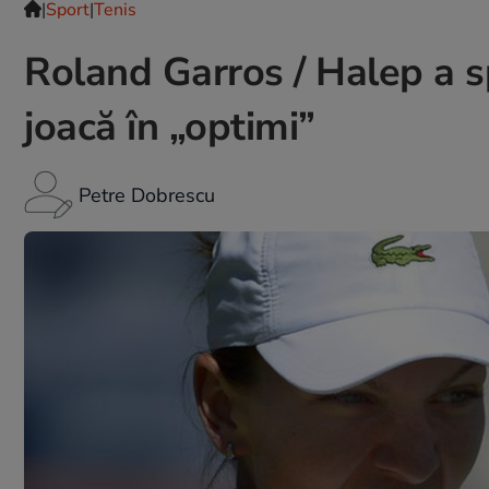
|
Sport
|
Tenis
Roland Garros / Halep a s
joacă în „optimi”
Petre Dobrescu