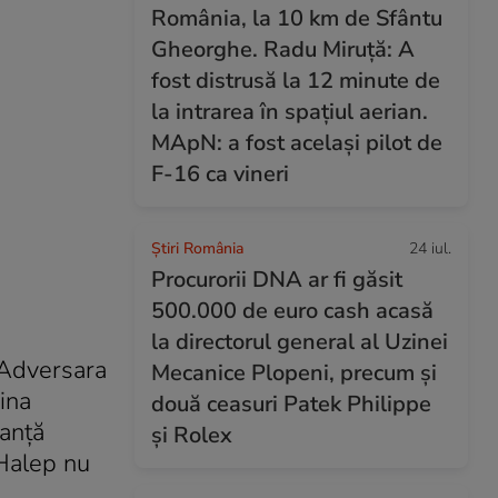
România, la 10 km de Sfântu
Gheorghe. Radu Miruță: A
fost distrusă la 12 minute de
la intrarea în spațiul aerian.
MApN: a fost același pilot de
F-16 ca vineri
Știri România
24 iul.
Procurorii DNA ar fi găsit
500.000 de euro cash acasă
la directorul general al Uzinei
 Adversara
Mecanice Plopeni, precum și
ina
două ceasuri Patek Philippe
manţă
și Rolex
 Halep nu