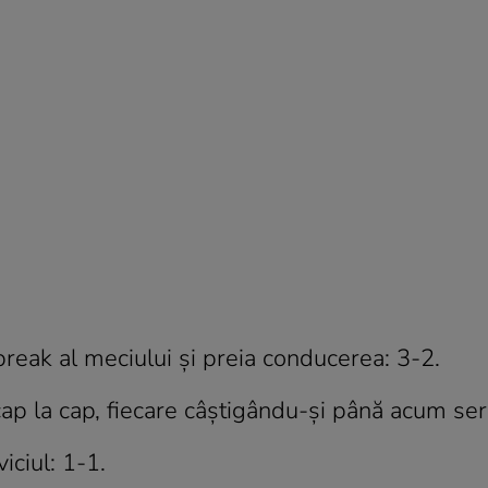
reak al meciului şi preia conducerea: 3-2.
p la cap, fiecare câştigându-şi până acum serv
iciul: 1-1.