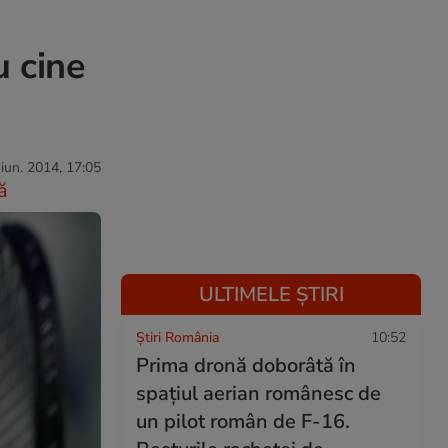
u cine
 iun. 2014, 17:05
ă
ULTIMELE ȘTIRI
Știri România
10:52
Prima dronă doborâtă în
spațiul aerian românesc de
un pilot român de F-16.