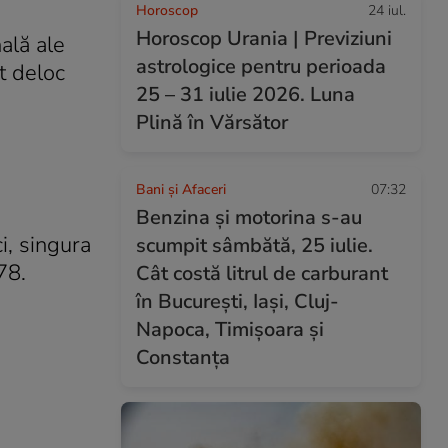
Horoscop
24 iul.
Horoscop Urania | Previziuni
nală ale
astrologice pentru perioada
t deloc
25 – 31 iulie 2026. Luna
Plină în Vărsător
Bani și Afaceri
07:32
Benzina și motorina s-au
i, singura
scumpit sâmbătă, 25 iulie.
78.
Cât costă litrul de carburant
în București, Iași, Cluj-
Napoca, Timișoara și
Constanța