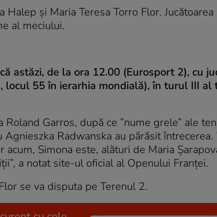
 Halep şi Maria Teresa Torro Flor. Jucătoarea 
e al meciului.
ă astăzi, de la ora 12.00 (Eurosport 2), cu j
locul 55 în ierarhia mondială), în turul III al
a Roland Garros, după ce ”nume grele” ale ten
 Agnieszka Radwanska au părăsit întrecerea. 
Dar acum, Simona este, alături de Maria Şarapov
ii”, a notat site-ul oficial al Openului Franţei.
lor se va disputa pe Terenul 2.
 curent cu cele