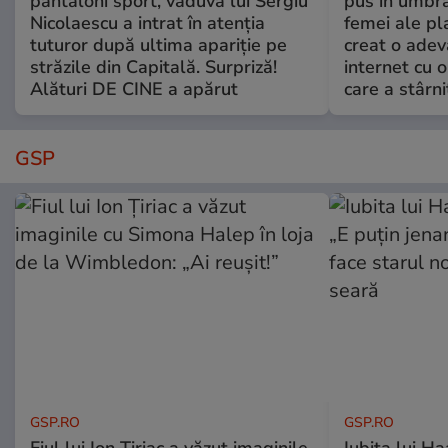
pantaloni sport, văduva lui Sergiu
pus în umbră
Nicolaescu a intrat în atenția
femei ale pl
tuturor după ultima apariție pe
creat o adev
străzile din Capitală. Surpriză!
internet cu o
Alături DE CINE a apărut
care a stârni
GSP
GSP.RO
GSP.RO