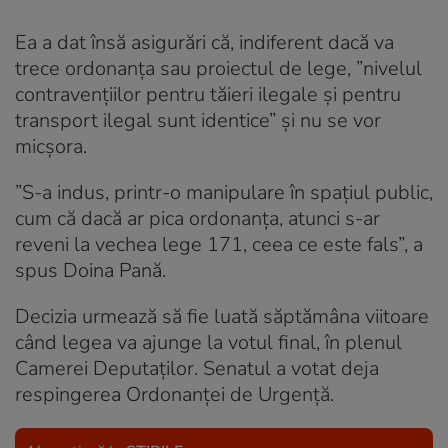
Ea a dat însă asigurări că, indiferent dacă va
trece ordonanţa sau proiectul de lege, ”nivelul
contravenţiilor pentru tăieri ilegale şi pentru
transport ilegal sunt identice” și nu se vor
micșora.
”S-a indus, printr-o manipulare în spaţiul public,
cum că dacă ar pica ordonanţa, atunci s-ar
reveni la vechea lege 171, ceea ce este fals”, a
spus Doina Pană.
Decizia urmează să fie luată săptămâna viitoare
când legea va ajunge la votul final, în plenul
Camerei Deputaților. Senatul a votat deja
respingerea Ordonanței de Urgență.