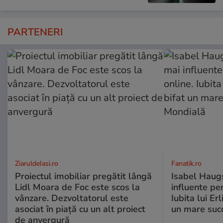
PARTENERI
ZiaruldeIasi.ro
Fanatik.ro
Proiectul imobiliar pregătit lângă
Isabel Haugs
Lidl Moara de Foc este scos la
influente per
vânzare. Dezvoltatorul este
Iubita lui Er
asociat în piață cu un alt proiect
un mare suc
de anvergură