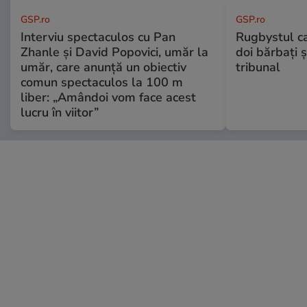
GSP.ro
GSP.ro
Interviu spectaculos cu Pan
Rugbystul ca
Zhanle și David Popovici, umăr la
doi bărbați ș
umăr, care anunță un obiectiv
tribunal
comun spectaculos la 100 m
liber: „Amândoi vom face acest
lucru în viitor”