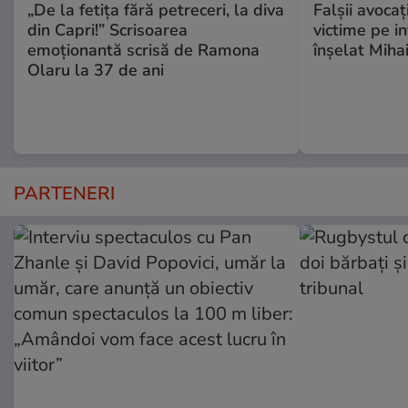
„De la fetița fără petreceri, la diva
Falşii avocaţ
din Capri!” Scrisoarea
victime pe i
emoționantă scrisă de Ramona
înşelat Mihai
Olaru la 37 de ani
PARTENERI