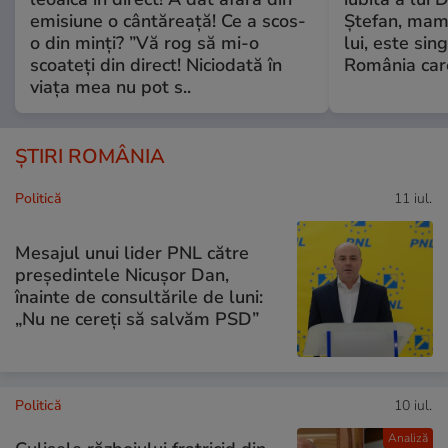
emisiune o cântăreață! Ce a scos-
Ștefan, mama 
o din minți? ”Vă rog să mi-o
lui, este si
scoateți din direct! Niciodată în
România care
viața mea nu pot s..
ȘTIRI ROMÂNIA
Politică
11 iul.
Mesajul unui lider PNL către
președintele Nicușor Dan,
înainte de consultările de luni:
„Nu ne cereți să salvăm PSD”
Politică
10 iul.
Analiză