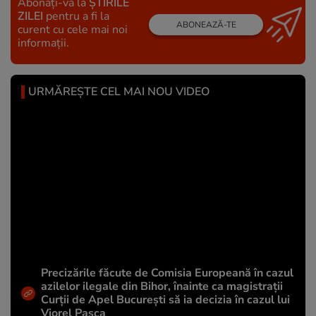
Abonați-vă la
ȘTIRILE
ZILEI
pentru a fi la
ABONEAZĂ-TE
curent cu cele mai noi
informații.
URMĂREȘTE CEL MAI NOU VIDEO
Precizările făcute de Comisia Europeană în cazul
azilelor ilegale din Bihor, înainte ca magistrații
Curții de Apel București să ia decizia în cazul lui
Viorel Pașca