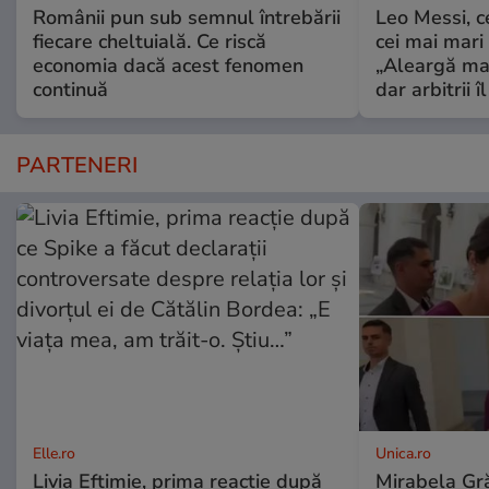
Românii pun sub semnul întrebării
Leo Messi, c
fiecare cheltuială. Ce riscă
cei mai mari 
economia dacă acest fenomen
„Aleargă mai
continuă
dar arbitrii î
PARTENERI
Elle.ro
Unica.ro
Livia Eftimie, prima reacție după
Mirabela Gră