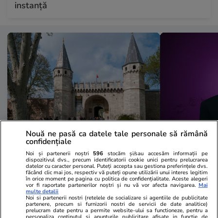
instanță
Nouă ne pasă ca datele tale personale să rămână
confidențiale
Lifestyle
12 iul.
Horoscop
Noi și partenerii noștri
596
stocăm și/sau accesăm informații pe
Secretele Palatului Topkapi,
Horoscop 13
dispozitivul dvs., precum identificatorii cookie unici pentru prelucrarea
datelor cu caracter personal. Puteți accepta sau gestiona preferințele dvs.
simbolul puterii otomane:
fi încurajați
făcând clic mai jos, respectiv vă puteți opune utilizării unui interes legitim
în orice moment pe pagina cu politica de confidențialitate. Aceste alegeri
povestea uneia dintre cele mai
asupra rădăci
vor fi raportate partenerilor noștri și nu vă vor afecta navigarea.
Mai
multe detalii
impresionante reședințe regale
fundațiilor 
Noi si partenerii nostri (retelele de socializare si agentiile de publicitate
partenere, precum si furnizorii nostri de servicii de date analitice)
prelucram date pentru a permite website-ului sa functioneze, pentru a
din lume
personaliza continutul si anunturile publicitare afisate in functie de