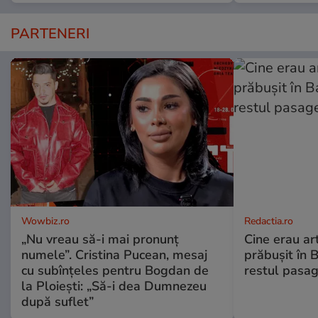
PARTENERI
Wowbiz.ro
Redactia.ro
„Nu vreau să-i mai pronunț
Cine erau arti
numele”. Cristina Pucean, mesaj
prăbușit în 
cu subînțeles pentru Bogdan de
restul pasag
la Ploiești: „Să-i dea Dumnezeu
după suflet”