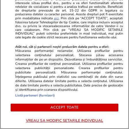
interesele si/sau profilul dvs., pentru a va oferi functionalitati aferente
retelelor de socializare si pentru a analiza traficul pe website. Beneficiati
de drepturile prevazute de art. 15-22 din GDPR in legatura cu
prelucrarea datelor cu caracter personal. Aceste drepturi pot fi exercitate
prin modalitatea indicata
aici
. Prin click pe “ACCEPT TOATE”, acceptati
Horoscop
12 iul.
folosirea tuturor Tehnologiilor de tip Cookie, care implica inclusiv acceptul
dvs. cu privire la stocarea/accesarea informatiilor de catre Vendor-ii cu
care colaboram. Prin click pe “VREAU SA MODIFIC SETARILE
INDIVIDUAL” puteti schimba preferintele in mod individual, mai putin
Luna Nouă din 14 iulie în zodia
cele legate de cookie strict necesare pentru functionarea website-ului.
Racului, un nou început pentru
Atât noi, cât și partenerii noștri prelucrăm datele pentru a oferi:
Măsurarea performanței reclamelor. Utilizarea profilurilor pentru
suflet, familie și viața de acasă
selectarea conținutului personalizat. Stocarea și/sau accesarea
informațiilor de pe un dispozitiv. Dezvoltarea și îmbunătățirea serviciilor.
Crearea profilurilor de conținut personalizat. Utilizarea profilurilor pentru
selectarea publicității personalizate. Crearea profilurilor pentru
publicitate personalizată. Măsurarea performanței conținutului.
Înțelegerea publicului prin statistici sau combinații de date din surse
Lifestyle
08 iul.
diferite. Utilizarea datelor limitate pentru a selecta conținutul. Utilizarea
de date limitate pentru a selecta publicitatea. Date precise de geolocație
și identificarea prin scanarea dispozitivului.
Listă parteneri (furnizori)
Ce este oțetul de orez și în ce
preparate se folosește
ACCEPT TOATE
VREAU SA MODIFIC SETARILE INDIVIDUAL