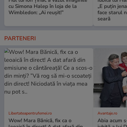
Fiul lui Ion Țiriac a văzut imaginile
Iubita lui Ha
cu Simona Halep în loja de la
„E puțin jen
Wimbledon: „Ai reușit!”
face starul n
seară
PARTENERI
Libertateapentrufemei.ro
Avantaje.ro
Wow! Mara Bănică, fix ca o
Abia acum s-
leoaică în direct! A dat afară din
iubită a lui 