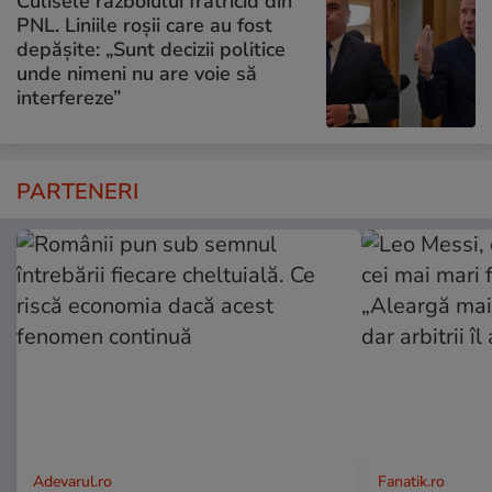
Culisele războiului fratricid din
PNL. Liniile roșii care au fost
depășite: „Sunt decizii politice
unde nimeni nu are voie să
interfereze”
PARTENERI
Adevarul.ro
Fanatik.ro