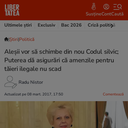
Susține
Cont
Caută
Ultimele știri
Exclusiv
Bac 2026
Criză politică
Opi
|
Ştiri
|
Politică
Aleșii vor să schimbe din nou Codul silvic;
Puterea dă asigurări că amenzile pentru
tăieri ilegale nu scad
Radu Nistor
Actualizat pe 08 mart. 2017, 17:50
Comentează