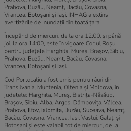
Prahova, Buzău, Neamţ, Bacău, Covasna,
Vrancea, Botoşani şi Iaşi. INHAG a extins
avertizările de inundații din toată țara.
Începând de miercuri, de la ora 12:00, şi până
joi, la ora 14:00, este în vigoare Codul Roşu
pentru judeţele Harghita, Mureş, Braşov, Sibiu,
Prahova, Buzău, Neamţ, Bacău, Covasna,
Vrancea, Botoşani şi Iaşi.
Cod Portocaliu a fost emis pentru râuri din
Transilvania, Muntenia, Oltenia şi Moldova, în
judeţele: Harghita, Mureş, Bistriţa-Năsăud,
Braşov, Sibiu, Alba, Argeş, Dâmboviţa, Vâlcea,
Prahova, Ilfov, Ialomiţa, Buzău, Suceava, Neamţ,
Bacău, Covasna, Vrancea, Iaşi, Vaslui, Galaţi şi
Botoşani și este valabil tot de miercuri, de la