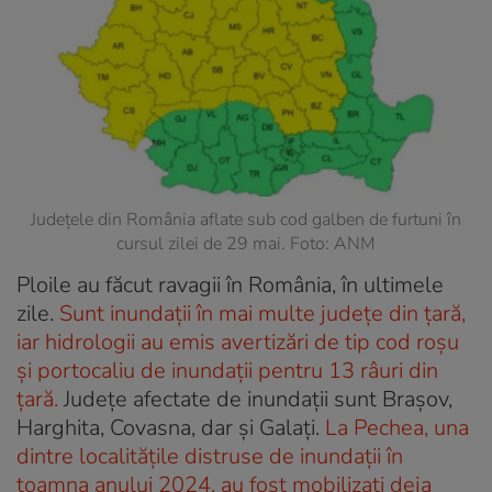
Județele din România aflate sub cod galben de furtuni în
cursul zilei de 29 mai. Foto: ANM
Ploile au făcut ravagii în România, în ultimele
zile.
Sunt inundații în mai multe județe din țară,
iar hidrologii au emis avertizări de tip cod roșu
și portocaliu de inundații pentru 13 râuri din
țară.
Județe afectate de inundații sunt Brașov,
Harghita, Covasna, dar și Galați.
La Pechea, una
dintre localitățile distruse de inundații în
toamna anului 2024, au fost mobilizați deja