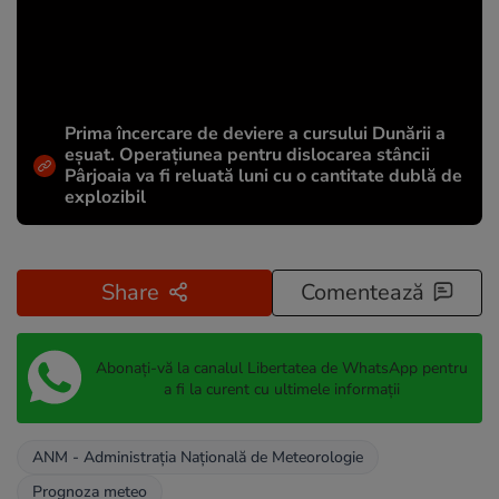
Prima încercare de deviere a cursului Dunării a
eșuat. Operațiunea pentru dislocarea stâncii
Pârjoaia va fi reluată luni cu o cantitate dublă de
explozibil
Share
Comentează
Abonați-vă la canalul Libertatea de WhatsApp pentru
a fi la curent cu ultimele informații
ANM - Administraţia Naţională de Meteorologie
Prognoza meteo