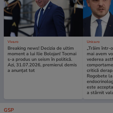
Viva.ro
Unica.ro
Breaking news! Decizia de ultim
„Trăim într-
moment a lui Ilie Bolojan! Tocmai
mai avem vo
s-a produs un seism în politică.
vederea astf
Azi, 31.07.2026, premierul demis
comportamen
a anunțat tot
critică derap
Rogobete la
endocrinolog
este accepta
a stârnit valu
GSP