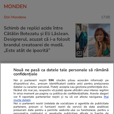
MONDEN
Stiri Mondene
17:00
Schimb de replici acide între
Cătălin Botezatu și Eli Lăslean.
Designerul, acuzat că i-a folosit
brandul creatoarei de modă.
„Este atât de ipocrită”
Nouă ne pasă ca datele tale personale să rămână
Stiri Mondene
15:43
confidențiale
Gabriela Oțil a ajuns de urgență
Noi și partenerii noștri
596
stocăm și/sau accesăm informații pe
dispozitivul dvs., precum identificatorii cookie unici pentru prelucrarea
la spital. Ce a pățit vedeta după
datelor cu caracter personal. Puteți accepta sau gestiona preferințele dvs.
făcând clic mai jos, respectiv vă puteți opune utilizării unui interes legitim
o ieșire cu prietenele în oraș.
în orice moment pe pagina cu politica de confidențialitate. Aceste alegeri
„N-am avut niciodată ceva de
vor fi raportate partenerilor noștri și nu vă vor afecta navigarea.
Mai
multe detalii
genul ăsta”
Noi si partenerii nostri (retelele de socializare si agentiile de publicitate
partenere, precum si furnizorii nostri de servicii de date analitice)
prelucram date pentru a permite website-ului sa functioneze, pentru a
personaliza continutul si anunturile publicitare afisate in functie de