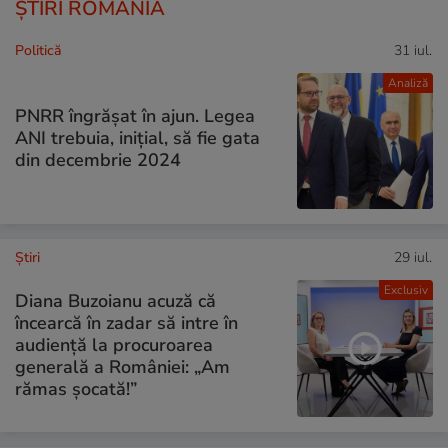
ȘTIRI ROMÂNIA
Politică
31 iul.
Analiză
PNRR îngrășat în ajun. Legea
ANI trebuia, inițial, să fie gata
din decembrie 2024
Ştiri
29 iul.
Exclusiv
Diana Buzoianu acuză că
încearcă în zadar să intre în
audiență la procuroarea
generală a României: „Am
rămas șocată!”