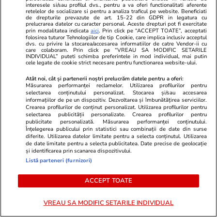
interesele si/sau profilul dvs., pentru a va oferi functionalitati aferente
retelelor de socializare si pentru a analiza traficul pe website. Beneficiati
de drepturile prevazute de art. 15-22 din GDPR in legatura cu
PARTENERI
prelucrarea datelor cu caracter personal. Aceste drepturi pot fi exercitate
prin modalitatea indicata
aici
. Prin click pe “ACCEPT TOATE”, acceptati
folosirea tuturor Tehnologiilor de tip Cookie, care implica inclusiv acceptul
dvs. cu privire la stocarea/accesarea informatiilor de catre Vendor-ii cu
care colaboram. Prin click pe “VREAU SA MODIFIC SETARILE
INDIVIDUAL” puteti schimba preferintele in mod individual, mai putin
cele legate de cookie strict necesare pentru functionarea website-ului.
Atât noi, cât și partenerii noștri prelucrăm datele pentru a oferi:
Măsurarea performanței reclamelor. Utilizarea profilurilor pentru
selectarea conținutului personalizat. Stocarea și/sau accesarea
informațiilor de pe un dispozitiv. Dezvoltarea și îmbunătățirea serviciilor.
Crearea profilurilor de conținut personalizat. Utilizarea profilurilor pentru
selectarea publicității personalizate. Crearea profilurilor pentru
publicitate personalizată. Măsurarea performanței conținutului.
Înțelegerea publicului prin statistici sau combinații de date din surse
diferite. Utilizarea datelor limitate pentru a selecta conținutul. Utilizarea
de date limitate pentru a selecta publicitatea. Date precise de geolocație
TVMania.ro
ObservatorNews
și identificarea prin scanarea dispozitivului.
10 vedete din România care au
Reacția unui
Listă parteneri (furnizori)
făcut furori în costum de baie.
ce a ajuns p
ACCEPT TOATE
Imagini spectaculoase cu Antonia,
prima dată
INNA, Bianca Drăgușanu și alte
dive
VREAU SA MODIFIC SETARILE INDIVIDUAL