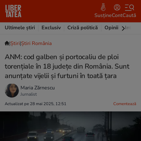
Susține
Cont
Caută
Ultimele știri
Exclusiv
Criză politică
Opinii
Intervi
|
Ştiri
|
Știri România
ANM: cod galben și portocaliu de ploi
torențiale în 18 județe din România. Sunt
anunțate vijelii și furtuni în toată țara
Maria Zărnescu
Jurnalist
Actualizat pe 28 mai 2025, 12:51
Comentează