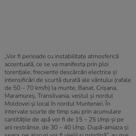
„Vor fi perioade cu instabilitate atmosferică
accentuată, ce se va manifesta prin ploi
torențiale, frecvente descărcări electrice și
intensificări de scurtă durată ale vântului (rafale
de 50 – 70 km/h) la munte, Banat, Crișana,
Maramureș, Transilvania, vestul și nordul
Moldovei și local în nordul Munteniei. În
intervale scurte de timp sau prin acumulare
cantitățile de apă vor fi de 15 – 25 l/mp și pe
arii restrânse, de 30 – 40 l/mp. După-amiaza și
seara, pe alocuri vor fi vijelii și grindină”, au mai