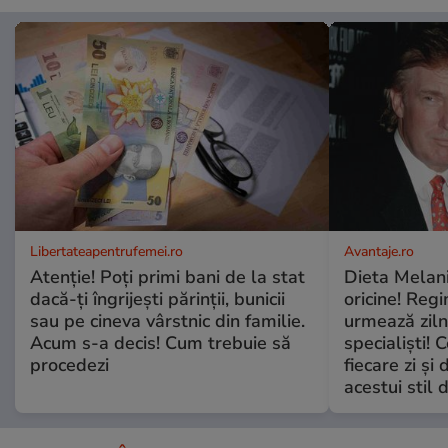
Libertateapentrufemei.ro
Avantaje.ro
Atenție! Poți primi bani de la stat
Dieta Melan
dacă-ți îngrijești părinții, bunicii
oricine! Regi
sau pe cineva vârstnic din familie.
urmează zilni
Acum s-a decis! Cum trebuie să
specialiști! 
procedezi
fiecare zi și 
acestui stil 