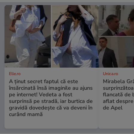
Elle.ro
Unica.ro
A ținut secret faptul că este
Mirabela Gră
însărcinată însă imaginile au ajuns
surprinzătoar
pe internet! Vedeta a fost
flancată de 
surprinsă pe stradă, iar burtica de
aflat despre
gravidă dovedește că va deveni în
de Apel
curând mamă