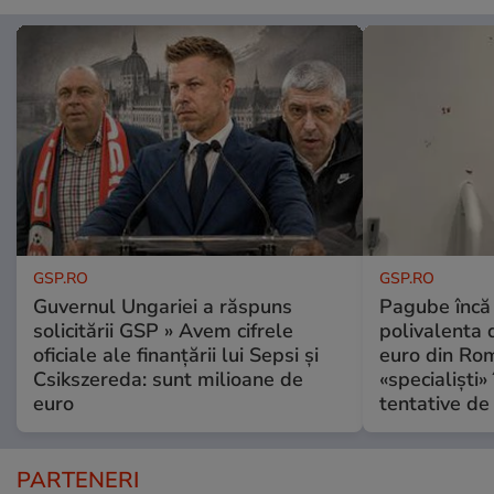
GSP.RO
GSP.RO
Guvernul Ungariei a răspuns
Pagube încă 
solicitării GSP » Avem cifrele
polivalenta 
oficiale ale finanțării lui Sepsi și
euro din Rom
Csikszereda: sunt milioane de
«specialiști»
euro
tentative de 
PARTENERI