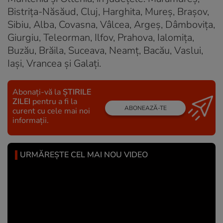
Bistriţa-Năsăud, Cluj, Harghita, Mureş, Braşov,
Sibiu, Alba, Covasna, Vâlcea, Argeş, Dâmboviţa,
Giurgiu, Teleorman, Ilfov, Prahova, Ialomiţa,
Buzău, Brăila, Suceava, Neamţ, Bacău, Vaslui,
Iaşi, Vrancea şi Galaţi.
Abonați-vă la
ȘTIRILE
ZILEI
pentru a fi la
ABONEAZĂ-TE
curent cu cele mai noi
informații.
URMĂREȘTE CEL MAI NOU VIDEO