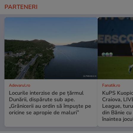
PARTENERI
Adevarul.ro
Fanatik.ro
Locurile interzise de pe țărmul
KuPS Kuopio
Dunării, dispărute sub ape.
Craiova, LI
„Grănicerii au ordin să împuște pe
League, turu
oricine se apropie de maluri”
din Bănie cu
înaintea jocu