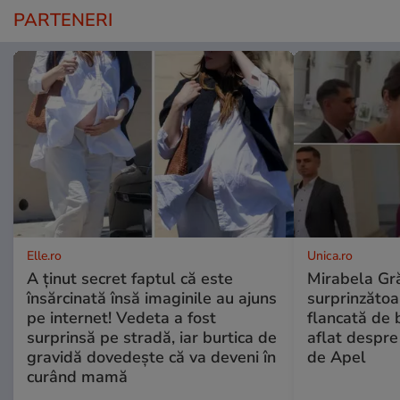
PARTENERI
Elle.ro
Unica.ro
A ținut secret faptul că este
Mirabela Gră
însărcinată însă imaginile au ajuns
surprinzătoar
pe internet! Vedeta a fost
flancată de 
surprinsă pe stradă, iar burtica de
aflat despre
gravidă dovedește că va deveni în
de Apel
curând mamă