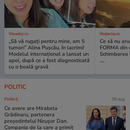
Wowbiz.ro
Redactia.ro
„Să vă rugați pentru mine, am 5
Ce să nu aru
tumori” Alina Pușcău, în lacrimi!
FORMA din c
Modelul internațional a lansat un
Schimbarea l
apel, după ce a fost diagnosticată
....
cu o boală gravă
POLITIC
Politică
05 aug.
Ce avere are Mirabela
Grădinaru, partenera
președintelui Nicușor Dan.
Compania de la care a primit