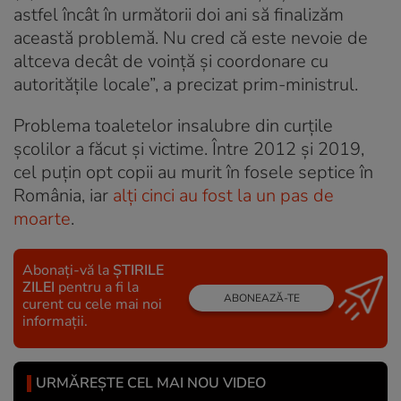
astfel încât în următorii doi ani să finalizăm
această problemă. Nu cred că este nevoie de
altceva decât de voință și coordonare cu
autoritățile locale”, a precizat prim-ministrul.
Problema toaletelor insalubre din curțile
școlilor a făcut și victime. Între 2012 și 2019,
cel puțin opt copii au murit în fosele septice în
România, iar
alți cinci au fost la un pas de
moarte
.
Abonați-vă la
ȘTIRILE
ZILEI
pentru a fi la
ABONEAZĂ-TE
curent cu cele mai noi
informații.
URMĂREȘTE CEL MAI NOU VIDEO