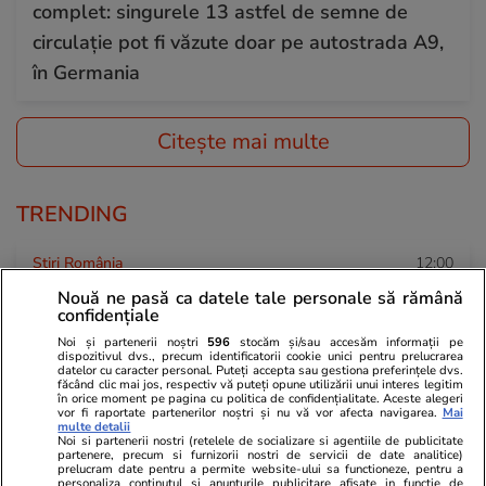
complet: singurele 13 astfel de semne de
circulație pot fi văzute doar pe autostrada A9,
în Germania
Citește mai multe
TRENDING
Știri România
12:00
Aproape toată țara a intrat de la ora 12 sub
Nouă ne pasă ca datele tale personale să rămână
confidențiale
avertizare de furtuni cu grindină și ploi
Noi și partenerii noștri
596
stocăm și/sau accesăm informații pe
torențiale de până la 50 l/mp
dispozitivul dvs., precum identificatorii cookie unici pentru prelucrarea
datelor cu caracter personal. Puteți accepta sau gestiona preferințele dvs.
făcând clic mai jos, respectiv vă puteți opune utilizării unui interes legitim
în orice moment pe pagina cu politica de confidențialitate. Aceste alegeri
vor fi raportate partenerilor noștri și nu vă vor afecta navigarea.
Mai
Știri România
05 aug.
multe detalii
Noi si partenerii nostri (retelele de socializare si agentiile de publicitate
Schimbarea la Față a Domnului 2026 – tradiții
partenere, precum si furnizorii nostri de servicii de date analitice)
prelucram date pentru a permite website-ului sa functioneze, pentru a
și superstiții
personaliza continutul si anunturile publicitare afisate in functie de