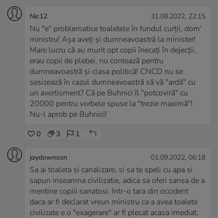
Nic12
31.08.2022, 22:15
Nu "e" problematice toaletele în fundul curții, dom'
ministru! Așa aveți și dumneavoastră la minister!
Mare lucru că au murit opt copii înecați în dejecții,
erau copii de plebei, nu contează pentru
dumneavoastră și clasa politică! CNCD nu se
sesizează în cazul dumneavoastră să vă "ardă" cu
un avertisment? Că pe Buhnici îl "potcoviră" cu
20000 pentru vorbele spuse la "trezie maximă"!
Nu-l aprob pe Buhnici!
0
3
1
joydownson
01.09.2022, 06:18
Sa ai toaleta si canalizare, si sa te speli cu apa si
sapun inseamna civilizatie, adica sa oferi sansa de a
mentine copiii sanatosi. Intr-o tara din occident
daca ar fi declarat vreun ministru ca a avea toalete
civilizate e o "exagerare" ar fi plecat acasa imediat.