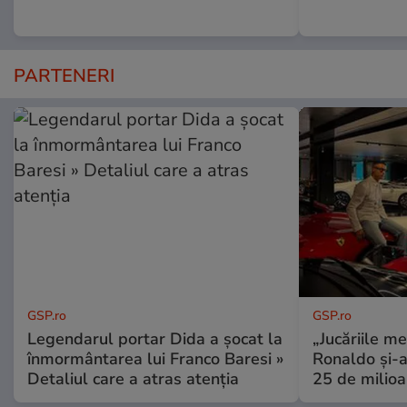
PARTENERI
GSP.ro
GSP.ro
Legendarul portar Dida a șocat la
„Jucăriile me
înmormântarea lui Franco Baresi »
Ronaldo și-a
Detaliul care a atras atenția
25 de milioa