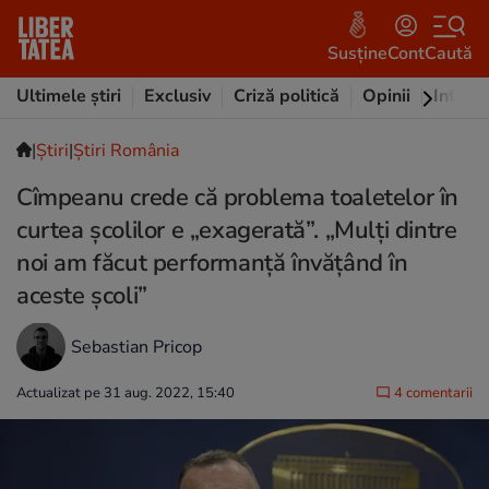
Susține
Cont
Caută
Ultimele știri
Exclusiv
Criză politică
Opinii
Intervi
|
Ştiri
|
Știri România
Cîmpeanu crede că problema toaletelor în
curtea școlilor e „exagerată”. „Mulți dintre
noi am făcut performanță învățând în
aceste școli”
Sebastian Pricop
Actualizat pe 31 aug. 2022, 15:40
4 comentarii