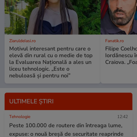
ZiaruldeIasi.ro
Fanatik.ro
Motivul interesant pentru care o
Filipe Coelh
elevă din rural cu o medie de top
Iordănescu î
la Evaluarea Națională a ales un
Craiova. „Foa
liceu tehnologic. „Este o
nebuloasă și pentru noi”
ULTIMELE ȘTIRI
Tehnologie
12:42
Peste 100.000 de routere din întreaga lume,
expuse: o nouă breșă de securitate reaprinde