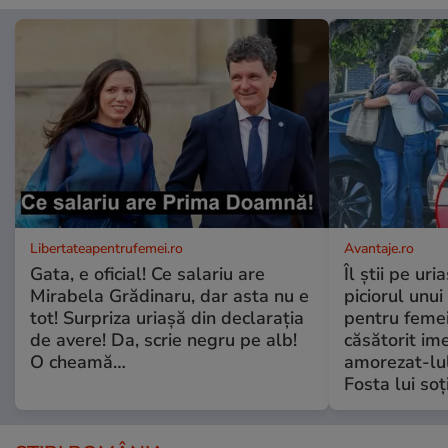
Libertateapentrufemei.ro
Avantaje.ro
Gata, e oficial! Ce salariu are
Îl știi pe ur
Mirabela Grădinaru, dar asta nu e
piciorul unui
tot! Surpriza uriașă din declarația
pentru femei
de avere! Da, scrie negru pe alb!
căsătorit ime
O cheamă…
amorezat-lul
Fosta lui soț