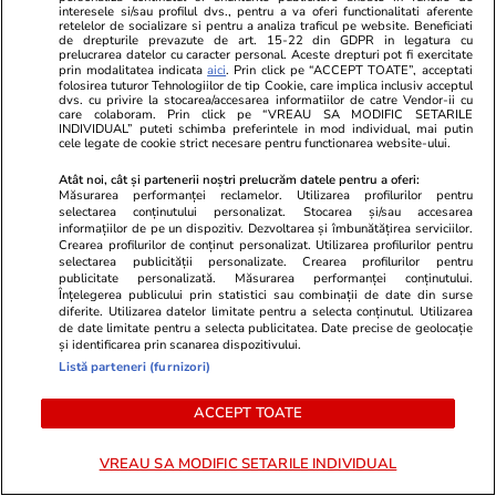
interesele si/sau profilul dvs., pentru a va oferi functionalitati aferente
retelelor de socializare si pentru a analiza traficul pe website. Beneficiati
de drepturile prevazute de art. 15-22 din GDPR in legatura cu
prelucrarea datelor cu caracter personal. Aceste drepturi pot fi exercitate
Știri România
08:15
prin modalitatea indicata
aici
. Prin click pe “ACCEPT TOATE”, acceptati
folosirea tuturor Tehnologiilor de tip Cookie, care implica inclusiv acceptul
Aplicația e-Terra ANCPI: anunțul Guvernului
dvs. cu privire la stocarea/accesarea informatiilor de catre Vendor-ii cu
care colaboram. Prin click pe “VREAU SA MODIFIC SETARILE
privind reluarea activității în cadastru
INDIVIDUAL” puteti schimba preferintele in mod individual, mai putin
cele legate de cookie strict necesare pentru functionarea website-ului.
Atât noi, cât și partenerii noștri prelucrăm datele pentru a oferi:
Măsurarea performanței reclamelor. Utilizarea profilurilor pentru
Bani și Afaceri
08:24
selectarea conținutului personalizat. Stocarea și/sau accesarea
Benzina s-a ieftinit, joi, 6 august 2026. Cât
informațiilor de pe un dispozitiv. Dezvoltarea și îmbunătățirea serviciilor.
Crearea profilurilor de conținut personalizat. Utilizarea profilurilor pentru
costă un litru de carburant în București, Iași,
selectarea publicității personalizate. Crearea profilurilor pentru
publicitate personalizată. Măsurarea performanței conținutului.
Cluj-Napoca, Timișoara și Constanța
Înțelegerea publicului prin statistici sau combinații de date din surse
diferite. Utilizarea datelor limitate pentru a selecta conținutul. Utilizarea
de date limitate pentru a selecta publicitatea. Date precise de geolocație
și identificarea prin scanarea dispozitivului.
Listă parteneri (furnizori)
ACCEPT TOATE
VREAU SA MODIFIC SETARILE INDIVIDUAL