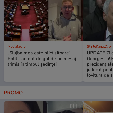
Mediafax.ro
StirileKanalD.ro
„Slujba mea este plictisitoare”.
UPDATE Zi d
Politician dat de gol de un mesaj
Georgescu! F
trimis în timpul ședinței
prezidențiale
judecat pent
lovitură de s
PROMO