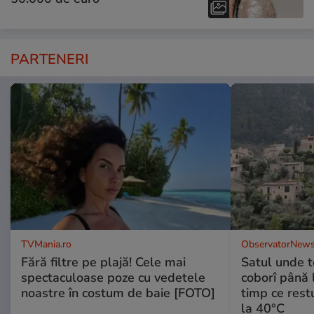
PARTENERI
TVMania.ro
ObservatorNews
Fără filtre pe plajă! Cele mai
Satul unde t
spectaculoase poze cu vedetele
coborî până l
noastre în costum de baie [FOTO]
timp ce rest
la 40°C