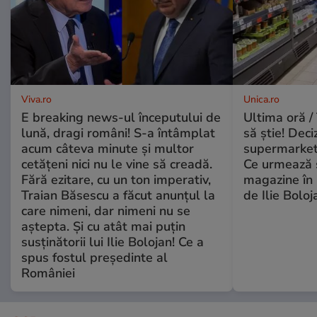
Viva.ro
Unica.ro
E breaking news-ul începutului de
Ultima oră / 
lună, dragi români! S-a întâmplat
să știe! Deci
acum câteva minute și multor
supermarketu
cetățeni nici nu le vine să creadă.
Ce urmează s
Fără ezitare, cu un ton imperativ,
magazine în 
Traian Băsescu a făcut anunțul la
de Ilie Boloj
care nimeni, dar nimeni nu se
aștepta. Și cu atât mai puțin
susținătorii lui Ilie Bolojan! Ce a
spus fostul președinte al
României