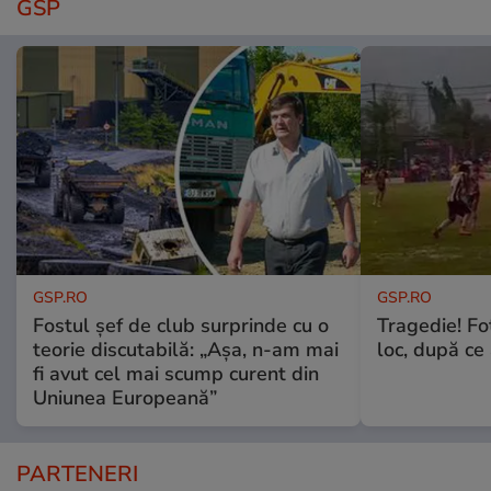
GSP
GSP.RO
GSP.RO
Fostul șef de club surprinde cu o
Tragedie! Fo
teorie discutabilă: „Așa, n-am mai
loc, după ce 
fi avut cel mai scump curent din
Uniunea Europeană”
PARTENERI