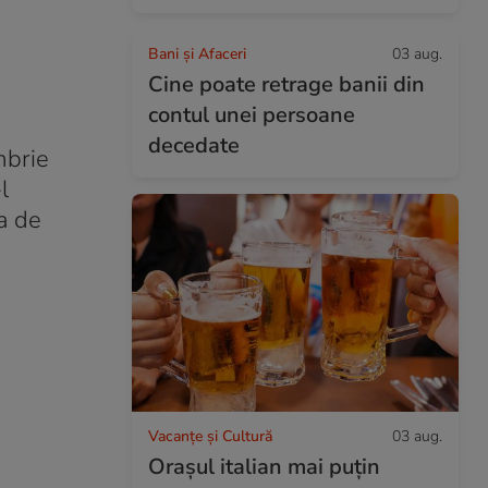
Bani și Afaceri
03 aug.
Cine poate retrage banii din
contul unei persoane
decedate
mbrie
l
a de
Vacanțe și Cultură
03 aug.
Orașul italian mai puțin