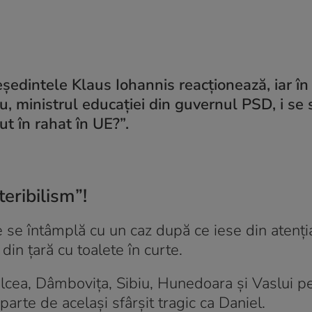
ședintele Klaus Iohannis reacționează, iar în
 ministrul educației din guvernul PSD, i se s
ut în rahat în UE?”.
teribilism”!
ce se întâmplă cu un caz după ce iese din atenți
in țară cu toalete în curte.
âlcea, Dâmbovița, Sibiu, Hunedoara și Vaslui pe
parte de același sfârșit tragic ca Daniel.