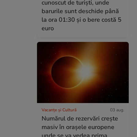
cunoscut de turiști, unde
barurile sunt deschide până
la ora 01:30 și o bere costă 5
euro
Vacanțe și Cultură
03 aug.
Numărul de rezervări crește
masiv în orașele europene
unde se va vedea prima