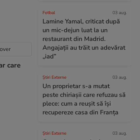
Fotbal
03 aug.
Lamine Yamal, criticat după
un mic-dejun luat la un
restaurant din Madrid.
Angajații au trăit un adevărat
cover
„iad”
ar care
Știri Externe
03 aug.
Un proprietar s-a mutat
peste chiriașii care refuzau să
plece: cum a reușit să își
recupereze casa din Franța
Știri Externe
03 aug.