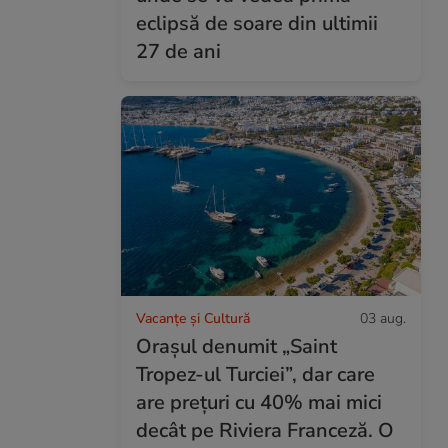
eclipsă de soare din ultimii
27 de ani
Vacanțe și Cultură
03 aug.
Orașul denumit „Saint
Tropez-ul Turciei”, dar care
are prețuri cu 40% mai mici
decât pe Riviera Franceză. O