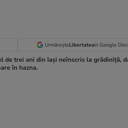
Urmărește
Libertatea
in Google Dis
l de trei ani din Iași neînscris la grădiniță, d
oare în hazna.