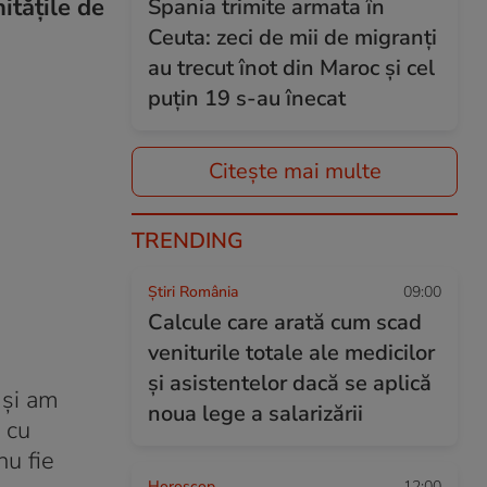
itățile de
Spania trimite armata în
Ceuta: zeci de mii de migranți
au trecut înot din Maroc și cel
puțin 19 s-au înecat
Citește mai multe
TRENDING
Știri România
09:00
Calcule care arată cum scad
veniturile totale ale medicilor
și asistentelor dacă se aplică
 și am
noua lege a salarizării
 cu
nu fie
Horoscop
12:00