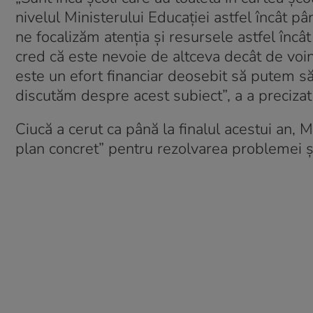
nivelul Ministerului Educației astfel încât p
ne focalizăm atenția și resursele astfel încâ
cred că este nevoie de altceva decât de voinț
este un efort financiar deosebit să putem s
discutăm despre acest subiect”, a a precizat
Ciucă a cerut ca până la finalul acestui an, M
plan concret” pentru rezolvarea problemei șco