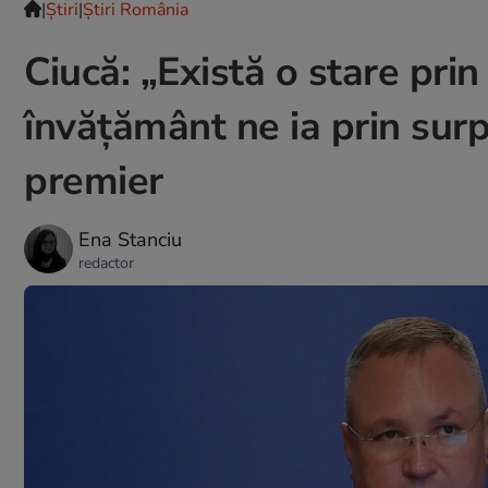
|
Ştiri
|
Știri România
Ciucă: „Există o stare pri
învățământ ne ia prin surp
premier
Ena Stanciu
redactor