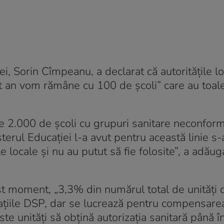
ei, Sorin Cîmpeanu, a declarat că autoritățile l
st an vom rămâne cu 100 de școli” care au toale
 2.000 de școli cu grupuri sanitare neconfor
terul Educației l-a avut pentru această linie s-a
 locale și nu au putut să fie folosite”, a adăug
st moment, „3,3% din numărul total de unități 
zațiile DSP, dar se lucrează pentru compensare
 unități să obțină autorizația sanitară până î