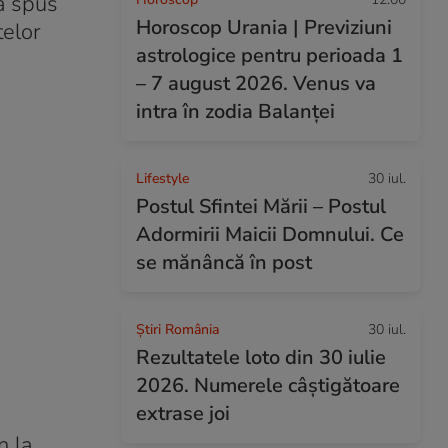
 a spus
Horoscop Urania | Previziuni
telor
astrologice pentru perioada 1
– 7 august 2026. Venus va
intra în zodia Balanței
Lifestyle
30 iul.
Postul Sfintei Mării – Postul
Adormirii Maicii Domnului. Ce
se mănâncă în post
Știri România
30 iul.
Rezultatele loto din 30 iulie
2026. Numerele câștigătoare
extrase joi
n la