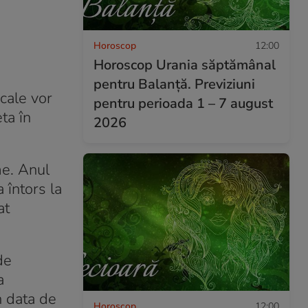
Horoscop
12:00
Horoscop Urania săptămânal
pentru Balanță. Previziuni
ocale vor
pentru perioada 1 – 7 august
ta în
2026
me. Anul
 întors la
at
de
a
n data de
Horoscop
12:00