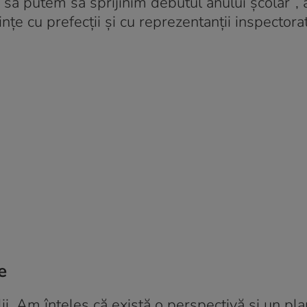
ca să putem să sprijinim debutul anului școlar”,
nțe cu prefecții și cu reprezentanții inspectora
e
lii. Am înțeles că există o perspectivă și un pla