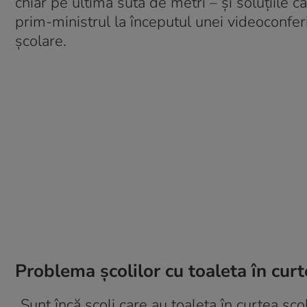
chiar pe ultima sută de metri – și soluțiile 
prim-ministrul la începutul unei videoconferi
școlare.
Problema școlilor cu toaleta în curt
„Sunt încă școli care au toaleta în curtea șco