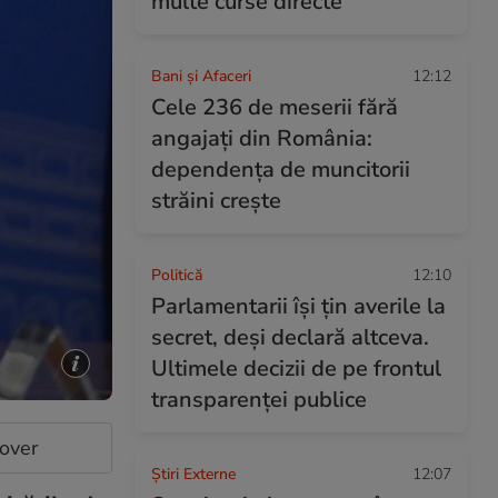
multe curse directe
Bani și Afaceri
12:12
Cele 236 de meserii fără
angajați din România:
dependența de muncitorii
străini crește
Politică
12:10
Parlamentarii își țin averile la
secret, deși declară altceva.
Ultimele decizii de pe frontul
transparenței publice
cover
Știri Externe
12:07