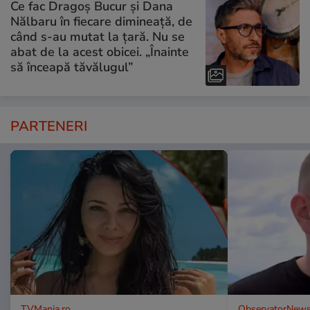
Ce fac Dragoș Bucur și Dana
Nălbaru în fiecare dimineață, de
când s-au mutat la țară. Nu se
abat de la acest obicei. „Înainte
să înceapă tăvălugul”
PARTENERI
TVMania.ro
ObservatorNews