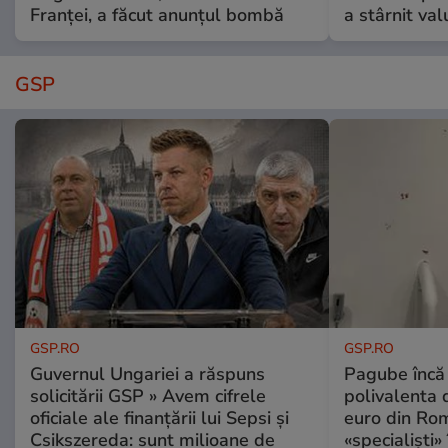
Franței, a făcut anunțul bombă
a stârnit valu
GSP
GSP.RO
GSP.RO
Guvernul Ungariei a răspuns
Pagube încă 
solicitării GSP » Avem cifrele
polivalenta 
oficiale ale finanțării lui Sepsi și
euro din Rom
Csikszereda: sunt milioane de
«specialiști»