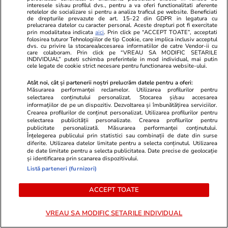
dimineață, de când s-au mutat la țară. Nu se
interesele si/sau profilul dvs., pentru a va oferi functionalitati aferente
retelelor de socializare si pentru a analiza traficul pe website. Beneficiati
abat de la acest obicei. „Înainte să înceapă
de drepturile prevazute de art. 15-22 din GDPR in legatura cu
prelucrarea datelor cu caracter personal. Aceste drepturi pot fi exercitate
tăvălugul”
prin modalitatea indicata
aici
. Prin click pe “ACCEPT TOATE”, acceptati
folosirea tuturor Tehnologiilor de tip Cookie, care implica inclusiv acceptul
dvs. cu privire la stocarea/accesarea informatiilor de catre Vendor-ii cu
care colaboram. Prin click pe “VREAU SA MODIFIC SETARILE
INDIVIDUAL” puteti schimba preferintele in mod individual, mai putin
Vacanțe și Cultură
08:48
cele legate de cookie strict necesare pentru functionarea website-ului.
Prea săraci pentru vacanțe: 6 din 10 români nu
Atât noi, cât și partenerii noștri prelucrăm datele pentru a oferi:
Măsurarea performanței reclamelor. Utilizarea profilurilor pentru
au bani pentru o săptămână de concediu
selectarea conținutului personalizat. Stocarea și/sau accesarea
informațiilor de pe un dispozitiv. Dezvoltarea și îmbunătățirea serviciilor.
Crearea profilurilor de conținut personalizat. Utilizarea profilurilor pentru
selectarea publicității personalizate. Crearea profilurilor pentru
Citește mai multe
publicitate personalizată. Măsurarea performanței conținutului.
Înțelegerea publicului prin statistici sau combinații de date din surse
diferite. Utilizarea datelor limitate pentru a selecta conținutul. Utilizarea
de date limitate pentru a selecta publicitatea. Date precise de geolocație
TRENDING
și identificarea prin scanarea dispozitivului.
Listă parteneri (furnizori)
Bani și Afaceri
08:19
ACCEPT TOATE
Radu Miruță spune că proiectul mare care
putea salva Dunărea e blocat într-un sertar de
VREAU SA MODIFIC SETARILE INDIVIDUAL
la Ministerul Transporturilor