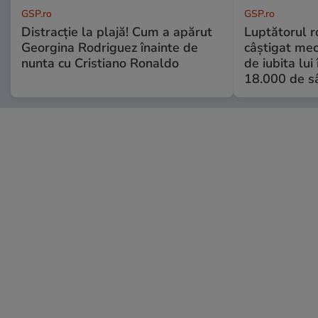
GSP.ro
GSP.ro
Distracție la plajă! Cum a apărut
Luptătorul 
Georgina Rodriguez înainte de
câștigat meci
nunta cu Cristiano Ronaldo
de iubita lui
18.000 de s