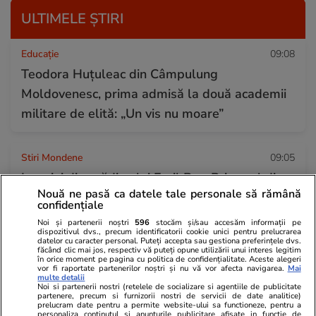
ULTIMELE ȘTIRI
Educație
09:08
Teodora Huțuleac din Câmpulung
Moldovenesc, prima admisă la două academii
militare de elită: „Un vis nu moare”
Stiri Mondene
09:05
Imagini din grădina lui Emil Boc. Primarul din
Nouă ne pasă ca datele tale personale să rămână
Cluj-Napoca a cules primele roșii cultivate de
confidențiale
el: „O satisfacție pe care niciun magazin nu o
Noi și partenerii noștri
596
stocăm și/sau accesăm informații pe
dispozitivul dvs., precum identificatorii cookie unici pentru prelucrarea
poate oferi”
datelor cu caracter personal. Puteți accepta sau gestiona preferințele dvs.
făcând clic mai jos, respectiv vă puteți opune utilizării unui interes legitim
în orice moment pe pagina cu politica de confidențialitate. Aceste alegeri
vor fi raportate partenerilor noștri și nu vă vor afecta navigarea.
Mai
multe detalii
Stiri Mondene
08:53
Noi si partenerii nostri (retelele de socializare si agentiile de publicitate
partenere, precum si furnizorii nostri de servicii de date analitice)
Ce fac Dragoș Bucur și Dana Nălbaru în fiecare
prelucram date pentru a permite website-ului sa functioneze, pentru a
personaliza continutul si anunturile publicitare afisate in functie de