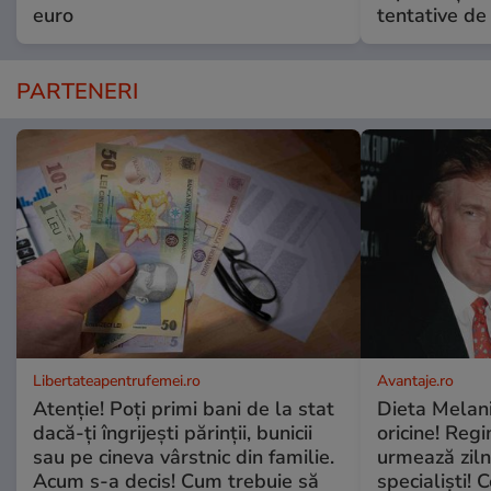
euro
tentative de 
PARTENERI
Libertateapentrufemei.ro
Avantaje.ro
Atenție! Poți primi bani de la stat
Dieta Melan
dacă-ți îngrijești părinții, bunicii
oricine! Regi
sau pe cineva vârstnic din familie.
urmează zilni
Acum s-a decis! Cum trebuie să
specialiști! 