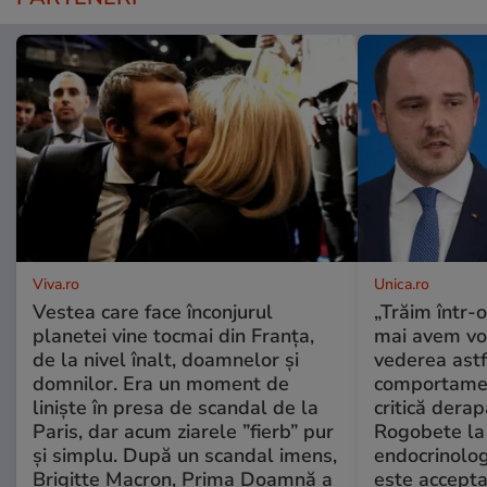
Viva.ro
Unica.ro
Vestea care face înconjurul
„Trăim într-
planetei vine tocmai din Franța,
mai avem vo
de la nivel înalt, doamnelor și
vederea astf
domnilor. Era un moment de
comportamen
liniște în presa de scandal de la
critică derap
Paris, dar acum ziarele ”fierb” pur
Rogobete la
și simplu. După un scandal imens,
endocrinolog
Brigitte Macron, Prima Doamnă a
este accepta