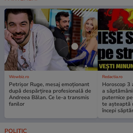
Wowbiz.ro
Redactia.ro
Petrișor Ruge, mesaj emoționant
Horoscop 3 
după despărțirea profesională de
a săptămânii
Andreea Bălan. Ce le-a transmis
puternice pe
fanilor
te așteaptă 
începi săptă
POLITIC