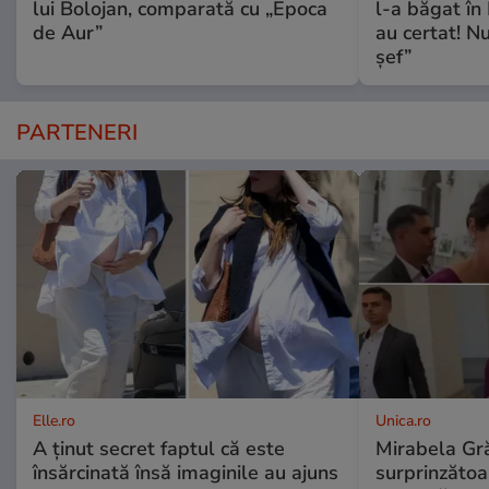
lui Bolojan, comparată cu „Epoca
l-a băgat în
de Aur”
au certat! N
șef”
PARTENERI
Elle.ro
Unica.ro
A ținut secret faptul că este
Mirabela Gră
însărcinată însă imaginile au ajuns
surprinzătoar