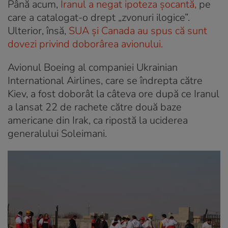
Până acum,
Iranul a negat ipoteza șocantă,
pe
care a catalogat-o drept „zvonuri ilogice”.
Ulterior, însă,
SUA și Canada au spus că sunt
dovezi privind doborârea avionului.
Avionul Boeing al companiei Ukrainian
International Airlines, care se îndrepta către
Kiev, a fost doborât la câteva ore după ce Iranul
a lansat 22 de rachete către două baze
americane din Irak, ca ripostă la uciderea
generalului Soleimani.