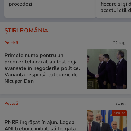
procedezi
fiecare zi și 
acestui stil 
ȘTIRI ROMÂNIA
Politică
02 aug.
Primele nume pentru un
premier tehnocrat au fost deja
avansate în negocierile politice.
Varianta respinsă categoric de
Nicușor Dan
Politică
31 iul.
Analiză
PNRR îngrășat în ajun. Legea
ANI trebuia, inițial, să fie gata