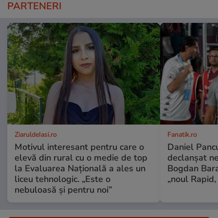
PARTENERI
ZiaruldeIasi.ro
Fanatik.ro
Motivul interesant pentru care o
Daniel Pancu
elevă din rural cu o medie de top
declanșat ne
la Evaluarea Națională a ales un
Bogdan Bara
liceu tehnologic. „Este o
„noul Rapid,
nebuloasă și pentru noi”