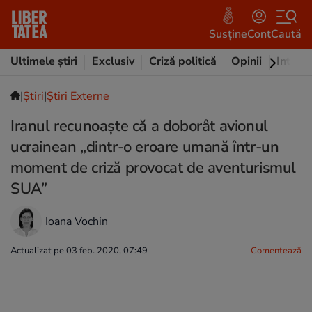
Susține
Cont
Caută
Ultimele știri
Exclusiv
Criză politică
Opinii
Intervi
|
Ştiri
|
Știri Externe
Iranul recunoaște că a doborât avionul
ucrainean „dintr-o eroare umană într-un
moment de criză provocat de aventurismul
SUA”
Ioana Vochin
Actualizat pe 03 feb. 2020, 07:49
Comentează