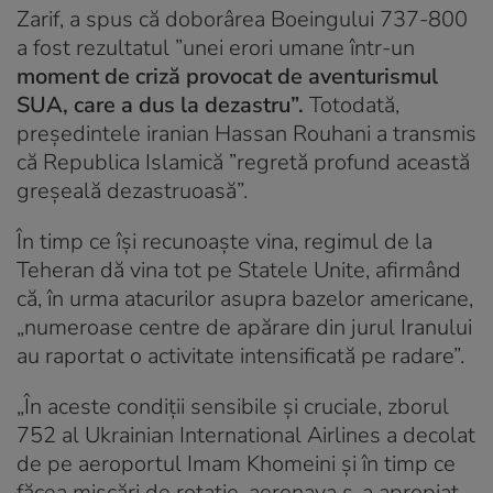
Zarif, a spus că doborârea Boeingului 737-800
a fost rezultatul ”unei erori umane într-un
moment de criză provocat de aventurismul
SUA, care a dus la dezastru”.
Totodată,
președintele iranian Hassan Rouhani a transmis
că Republica Islamică ”regretă profund această
greșeală dezastruoasă”.
În timp ce își recunoaște vina, regimul de la
Teheran dă vina tot pe Statele Unite, afirmând
că, în urma atacurilor asupra bazelor americane,
„numeroase centre de apărare din jurul Iranului
au raportat o activitate intensificată pe radare”.
„În aceste condiții sensibile și cruciale, zborul
752 al Ukrainian International Airlines a decolat
de pe aeroportul Imam Khomeini și în timp ce
făcea mișcări de rotație, aeronava s-a apropiat