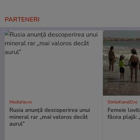
PARTENERI
Mediafax.ro
StirileKanalD.ro
Rusia anunță descoperirea unui
Femeie lovit
mineral rar „mai valoros decât
făcea plajă: „
aurul”