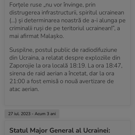
Forțele ruse „nu vor învinge, prin
frontul din Ucraina doar cu aprobare din partea
conducerii militare
distrugerea infrastructurii, spiritul ucrainean
(…) și determinarea noastră de a-i alunga pe
Acum 3 ani
criminalii ruși de pe teritoriul ucrainean!”, a
SUA vor transfera CPI informaţii despre crimele de
mai afirmat Malașko.
război comise de Rusia în Ucraina
Suspilne, postul public de radiodifuziune
Acum 3 ani
Rusia plasează un al doilea judecător al Curții
din Ucraina, a relatat despre exploziile din
Penale Internaționale pe lista „most wanted”
Zaporojie la ora locală 18:19. La ora 18:47,
sirena de raid aerian a încetat, dar la ora
Acum 3 ani
21:00 a fost emisă o nouă avertizare de
Contraofensiva Ucrainei se intensifică după luni de
progrese lente pe câmpul de luptă
atac aerian.
Acum 3 ani
Vladimir Putin susţine că atacurile ucrainene s-au
intensificat în ultimele zile
27 iul. 2023 - Acum 3 ani
Acum 3 ani
Statul Major General al Ucrainei:
Ucraina raportează mici câștiguri de-a lungul liniei