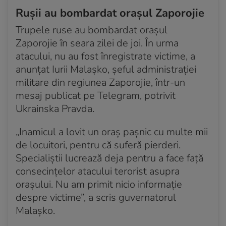
Principala companie energetică din Ucraina se
Rușii au bombardat orașul Zaporojie
așteaptă la noi atacuri rusești în această iarnă
Trupele ruse au bombardat orașul
Acum 3 ani
Zaporojie în seara zilei de joi. În urma
Tokmak, un important centru logistic al trupelor
atacului, nu au fost înregistrate victime, a
ruse din regiunea Zaporojie, atacat "masiv" cu
anunțat Iurii Malașko, șeful administrației
rachete ucrainene
militare din regiunea Zaporojie, într-un
mesaj publicat pe Telegram, potrivit
Acum 3 ani
Șeful ONU avertizează că donaţiile nu pot înlocui
Ukrainska Pravda.
exporturile de cereale pe Marea Neagră
„Inamicul a lovit un oraș pașnic cu multe mii
Acum 3 ani
de locuitori, pentru că suferă pierderi.
Putin le promite liderilor africani cereale gratuite
Specialiștii lucrează deja pentru a face față
Acum 3 ani
consecințelor atacului terorist asupra
Marinar rus, arestat de FSB pentru că plănuia să
orașului. Nu am primit nicio informație
arunce în aer o navă de război din Flota Mării Negre
despre victime”, a scris guvernatorul
Malașko.
Acum 3 ani
Parlamentarii ruși vor mai putea să facă vizite pe