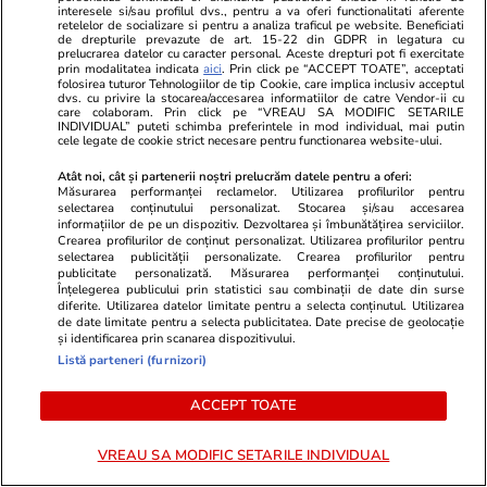
interesele si/sau profilul dvs., pentru a va oferi functionalitati aferente
mercenarii Wagner
retelelor de socializare si pentru a analiza traficul pe website. Beneficiati
de drepturile prevazute de art. 15-22 din GDPR in legatura cu
prelucrarea datelor cu caracter personal. Aceste drepturi pot fi exercitate
prin modalitatea indicata
aici
. Prin click pe “ACCEPT TOATE”, acceptati
folosirea tuturor Tehnologiilor de tip Cookie, care implica inclusiv acceptul
dvs. cu privire la stocarea/accesarea informatiilor de catre Vendor-ii cu
27 iul. 2023 - Acum 3 ani
care colaboram. Prin click pe “VREAU SA MODIFIC SETARILE
INDIVIDUAL” puteti schimba preferintele in mod individual, mai putin
cele legate de cookie strict necesare pentru functionarea website-ului.
Ucraina susține că a recucerit satul
Atât noi, cât și partenerii noștri prelucrăm datele pentru a oferi:
Măsurarea performanței reclamelor. Utilizarea profilurilor pentru
Staromaiorske din regiunea Donețk
selectarea conținutului personalizat. Stocarea și/sau accesarea
informațiilor de pe un dispozitiv. Dezvoltarea și îmbunătățirea serviciilor.
Președintele ucrainean Volodimir Zelenski
Crearea profilurilor de conținut personalizat. Utilizarea profilurilor pentru
selectarea publicității personalizate. Crearea profilurilor pentru
a anunțat, în cursul zilei de joi, „rezultate
publicitate personalizată. Măsurarea performanței conținutului.
foarte bune” pe linia frontului, promițând să
Înțelegerea publicului prin statistici sau combinații de date din surse
diferite. Utilizarea datelor limitate pentru a selecta conținutul. Utilizarea
ofere mai multe detalii ulterior.
de date limitate pentru a selecta publicitatea. Date precise de geolocație
și identificarea prin scanarea dispozitivului.
Listă parteneri (furnizori)
Liderul de la Kiev tocmai a postat pe
Telegram o înregistrare video în care apar
ACCEPT TOATE
mai mulți soldați ucraineni. Aceștia afirmă
că au recucerit satul ucrainean
VREAU SA MODIFIC SETARILE INDIVIDUAL
Staromaiorske, situat în apropiere de