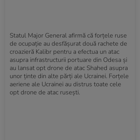
Acum 3 ani
Serviciul de securitate ucrainean anunță că e
responsabil pentru atacul asupra podului din
Crimeea
Statul Major General afirmă că forțele ruse
de ocupație au desfășurat două rachete de
croazieră Kalibr pentru a efectua un atac
asupra infrastructurii portuare din Odesa și
au lansat opt drone de atac Shahed asupra
unor ținte din alte părți ale Ucrainei. Forțele
aeriene ale Ucrainei au distrus toate cele
opt drone de atac rusești.