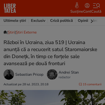
Susține
Cont
Caută
Ultimele știri
Exclusiv
Criză politică
Opinii
Intervi
|
Ştiri
|
Știri Externe
Război în Ucraina, ziua 519 | Ucraina
anunță că a recucerit satul Staromaiorske
din Donețk, în timp ce forțele sale
avansează pe două fronturi
Andrei Stan
Sebastian Pricop
redactor
Actualizat pe 28 iul. 2023, 20:18
15 comentarii