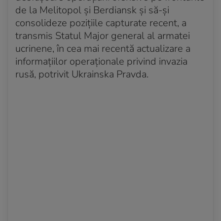
de la Melitopol și Berdiansk și să-și
Acum 3 ani
consolideze pozițiile capturate recent, a
Rușii au bombardat orașul Nikopol
transmis Statul Major general al armatei
ucrinene, în cea mai recentă actualizare a
Acum 3 ani
O persoană ucisă de bombardamentele rusești
informațiilor operaționale privind invazia
asupra Odesei
rusă, potrivit Ukrainska Pravda.
Acum 3 ani
Ucraina intensifică contraofensiva
Acum 3 ani
Ucraina anunță că a doborât 36 de rachete de
croazieră ruseşti
Acum 3 ani
NATO spune că își va intensifica supravegherea
Mării Negre
Acum 3 ani
Trei regiuni ucrainene, atacate de ruși cu rachete