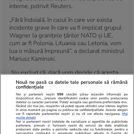
interne, potrivit Reuters.
„Fără îndoială, în cazul în care vor exista
incidente grave în care va fi implicat grupul
Wagner la granițele țărilor NATO și UE,
cum ar fi Polonia, Lituania sau Letonia, vom
lua o măsură împreună”, a declarat ministrul
Mariusz Kaminski.
„Nu exclud că, dacă vom decide că acesta
este răspunsul potrivit în acest moment,
Nouă ne pasă ca datele tale personale să rămână
confidențiale
vom duce la izolarea completă a
Belarusului”, a precizat ministrul polonez de
Noi și partenerii noștri
596
stocăm și/sau accesăm informații pe
dispozitivul dvs., precum identificatorii cookie unici pentru prelucrarea
interne.
datelor cu caracter personal. Puteți accepta sau gestiona preferințele dvs.
făcând clic mai jos, respectiv vă puteți opune utilizării unui interes legitim
în orice moment pe pagina cu politica de confidențialitate. Aceste alegeri
vor fi raportate partenerilor noștri și nu vă vor afecta navigarea.
Mai
Mai multe informații:
Trei state din UE
multe detalii
Noi si partenerii nostri (retelele de socializare si agentiile de publicitate
amenință că își vor închide granițele cu
partenere, precum si furnizorii nostri de servicii de date analitice)
prelucram date pentru a permite website-ului sa functioneze, pentru a
Belarus în cazul unor incidente grave cu
personaliza continutul si anunturile publicitare afisate in functie de