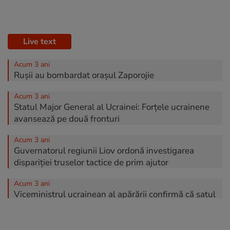
Live text
Acum 3 ani
Rușii au bombardat orașul Zaporojie
Acum 3 ani
Statul Major General al Ucrainei: Forțele ucrainene
avansează pe două fronturi
Acum 3 ani
Guvernatorul regiunii Liov ordonă investigarea
dispariției truselor tactice de prim ajutor
Acum 3 ani
Viceministrul ucrainean al apărării confirmă că satul
Staromaiorske din regiunea Donețk a fost recucerit
Acum 3 ani