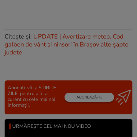
Citește și:
UPDATE | Avertizare meteo. Cod
galben de vânt şi ninsori în Brașov alte șapte
județe
Abonați-vă la
ȘTIRILE
ZILEI
pentru a fi la
ABONEAZĂ-TE
curent cu cele mai noi
informații.
URMĂREȘTE CEL MAI NOU VIDEO