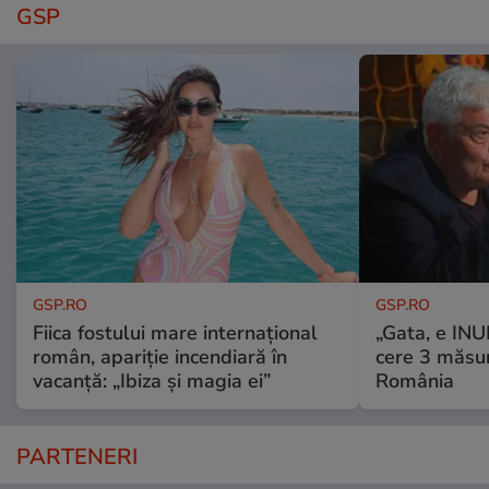
GSP
GSP.RO
GSP.RO
Fiica fostului mare internațional
„Gata, e IN
român, apariție incendiară în
cere 3 măsu
vacanță: „Ibiza și magia ei”
România
PARTENERI