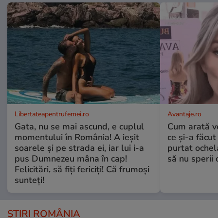
Libertateapentrufemei.ro
Avantaje.ro
Gata, nu se mai ascund, e cuplul
Cum arată v
momentului în România! A ieșit
ce și-a făcut
soarele și pe strada ei, iar lui i-a
purtat ochel
pus Dumnezeu mâna în cap!
să nu sperii c
Felicitări, să fiți fericiți! Că frumoși
sunteți!
ȘTIRI ROMÂNIA