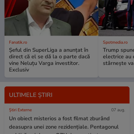
Fanatik.ro
Spotmedia.ro
Șeful din SuperLiga a anunțat în
Trump spune 
direct că el se dă la o parte dacă
electrice au 
vine Neluțu Varga investitor.
stârnește val
Exclusiv
ULTIMELE ȘTIRI
Știri Externe
07 aug.
Un obiect misterios a fost filmat zburând
deasupra unei zone rezidențiale. Pentagonul