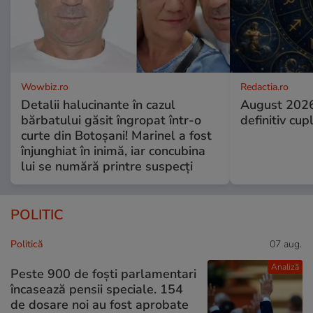
Wowbiz.ro
Redactia.ro
Detalii halucinante în cazul
August 2026
bărbatului găsit îngropat într-o
definitiv cup
curte din Botoșani! Marinel a fost
înjunghiat în inimă, iar concubina
lui se numără printre suspecți
POLITIC
Politică
07 aug.
Analiză
Peste 900 de foști parlamentari
încasează pensii speciale. 154
de dosare noi au fost aprobate