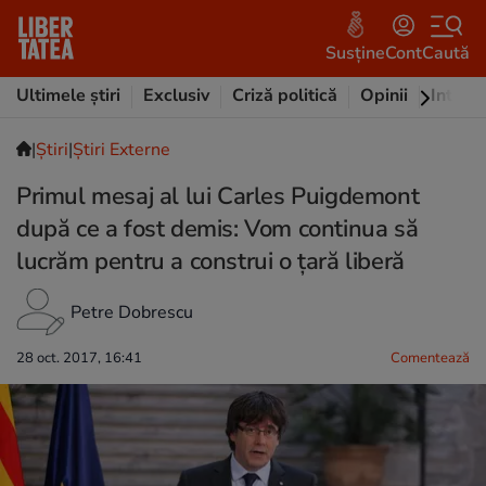
Susține
Cont
Caută
Ultimele știri
Exclusiv
Criză politică
Opinii
Intervi
|
Ştiri
|
Știri Externe
Primul mesaj al lui Carles Puigdemont
după ce a fost demis: Vom continua să
lucrăm pentru a construi o țară liberă
Petre Dobrescu
28 oct. 2017, 16:41
Comentează