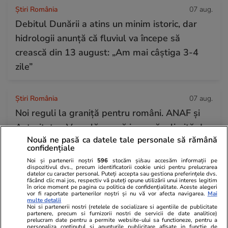
Știri România
07 aug.
Debitul Dunării a atins un minim istoric, dar
hidrologii anunță că fluviul va începe să
crească din 13 august: „Am mai câștiga 3-4
zile”
Știri România
07 aug.
Noi reguli la graniță pentru români. ANAF și
Autoritatea Vamală vor să impună o limită de
Nouă ne pasă ca datele tale personale să rămână
40 de pachete de țigări la fiecare 40 de zile
confidențiale
Noi și partenerii noștri
596
stocăm și/sau accesăm informații pe
dispozitivul dvs., precum identificatorii cookie unici pentru prelucrarea
datelor cu caracter personal. Puteți accepta sau gestiona preferințele dvs.
făcând clic mai jos, respectiv vă puteți opune utilizării unui interes legitim
în orice moment pe pagina cu politica de confidențialitate. Aceste alegeri
vor fi raportate partenerilor noștri și nu vă vor afecta navigarea.
Mai
multe detalii
Noi si partenerii nostri (retelele de socializare si agentiile de publicitate
partenere, precum si furnizorii nostri de servicii de date analitice)
prelucram date pentru a permite website-ului sa functioneze, pentru a
personaliza continutul si anunturile publicitare afisate in functie de