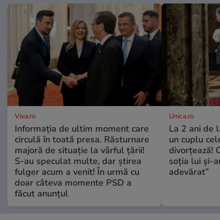
Viva.ro
Unica.ro
Informația de ultim moment care
La 2 ani de 
circulă în toată presa. Răsturnare
un cuplu ce
majoră de situație la vârful țării!
divorțează! C
S-au speculat multe, dar știrea
soția lui și-
fulger acum a venit! În urmă cu
adevărat”
doar câteva momente PSD a
făcut anunțul