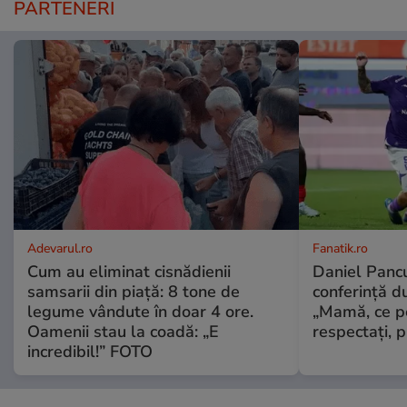
PARTENERI
Adevarul.ro
Fanatik.ro
Cum au eliminat cisnădienii
Daniel Pancu
samsarii din piață: 8 tone de
conferință d
legume vândute în doar 4 ore.
„Mamă, ce p
Oamenii stau la coadă: „E
respectați, p
incredibil!” FOTO