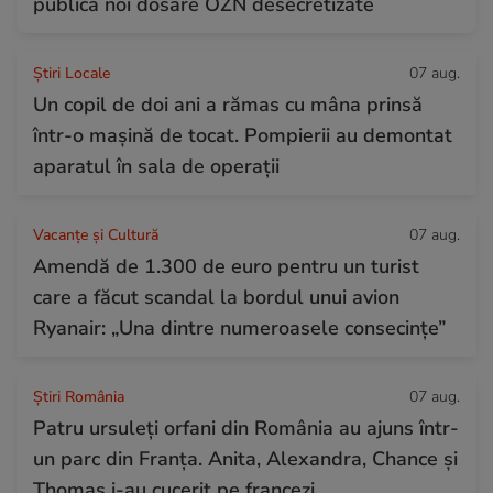
publică noi dosare OZN desecretizate
Știri Locale
07 aug.
Un copil de doi ani a rămas cu mâna prinsă
într-o mașină de tocat. Pompierii au demontat
aparatul în sala de operații
Vacanțe și Cultură
07 aug.
Amendă de 1.300 de euro pentru un turist
care a făcut scandal la bordul unui avion
Ryanair: „Una dintre numeroasele consecințe”
Știri România
07 aug.
Patru ursuleți orfani din România au ajuns într-
un parc din Franța. Anita, Alexandra, Chance și
Thomas i-au cucerit pe francezi