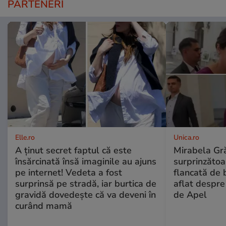
PARTENERI
Elle.ro
Unica.ro
A ținut secret faptul că este
Mirabela Gră
însărcinată însă imaginile au ajuns
surprinzătoar
pe internet! Vedeta a fost
flancată de 
surprinsă pe stradă, iar burtica de
aflat despre
gravidă dovedește că va deveni în
de Apel
curând mamă