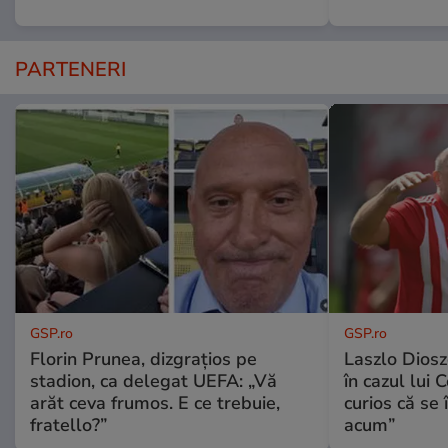
PARTENERI
GSP.ro
GSP.ro
Florin Prunea, dizgrațios pe
Laszlo Diosz
stadion, ca delegat UEFA: „Vă
în cazul lui 
arăt ceva frumos. E ce trebuie,
curios că se
fratello?”
acum”