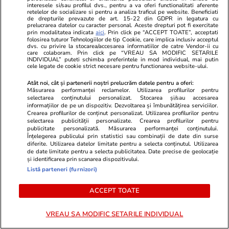
interesele si/sau profilul dvs., pentru a va oferi functionalitati aferente
retelelor de socializare si pentru a analiza traficul pe website. Beneficiati
de drepturile prevazute de art. 15-22 din GDPR in legatura cu
prelucrarea datelor cu caracter personal. Aceste drepturi pot fi exercitate
prin modalitatea indicata
aici
. Prin click pe “ACCEPT TOATE”, acceptati
folosirea tuturor Tehnologiilor de tip Cookie, care implica inclusiv acceptul
dvs. cu privire la stocarea/accesarea informatiilor de catre Vendor-ii cu
care colaboram. Prin click pe “VREAU SA MODIFIC SETARILE
Vacanțe și Cultură
07 aug.
Lifestyle
INDIVIDUAL” puteti schimba preferintele in mod individual, mai putin
cele legate de cookie strict necesare pentru functionarea website-ului.
O companie aeriană din Spania
Un șofer de 
Atât noi, cât și partenerii noștri prelucrăm datele pentru a oferi:
lansează un zbor special pentru
muncă în fus
Măsurarea performanței reclamelor. Utilizarea profilurilor pentru
selectarea conținutului personalizat. Stocarea și/sau accesarea
cei care vor să vadă eclipsa solară
vestimentar i
informațiilor de pe un dispozitiv. Dezvoltarea și îmbunătățirea serviciilor.
Crearea profilurilor de conținut personalizat. Utilizarea profilurilor pentru
din cer
scurți: „E gr
selectarea publicității personalizate. Crearea profilurilor pentru
publicitate personalizată. Măsurarea performanței conținutului.
Înțelegerea publicului prin statistici sau combinații de date din surse
diferite. Utilizarea datelor limitate pentru a selecta conținutul. Utilizarea
de date limitate pentru a selecta publicitatea. Date precise de geolocație
și identificarea prin scanarea dispozitivului.
Listă parteneri (furnizori)
ACCEPT TOATE
Horoscop
07 aug.
Horoscop 8 august 2026.
VREAU SA MODIFIC SETARILE INDIVIDUAL