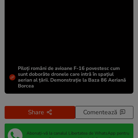
Piloți români de avioane F-16 povestesc cum
sunt doborâte dronele care intră în spațiul
aerian al țării. Demonstrație la Baza 86 Aeriană
Borcea
Share
Comentează
Abonați-vă la canalul Libertatea de WhatsApp pentru