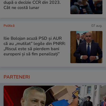
după o decizie CCR din 2023.
Cât ne costă lunar
Politică
07 aug.
Ilie Bolojan acuză PSD și AUR
că au „mutilat” legile din PNRR:
„Riscul este să pierdem bani
europeni și să fim penalizați”
PARTENERI