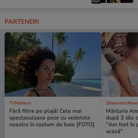
PARTENERI
TVMania.ro
ObservatorNews
Fără filtre pe plajă! Cele mai
Mărturia And
spectaculoase poze cu vedetele
după 3 zile d
noastre în costum de baie [FOTO]
"Am fost în p
acasă"