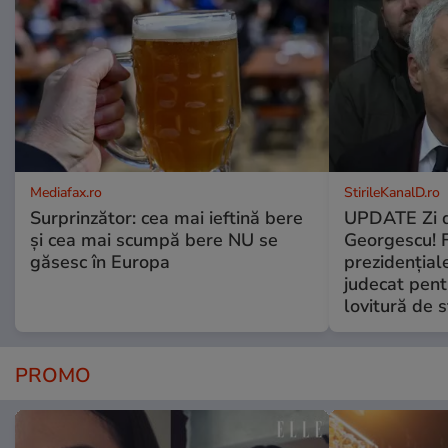
Mediafax.ro
StirileKanalD.ro
Surprinzător: cea mai ieftină bere
UPDATE Zi d
și cea mai scumpă bere NU se
Georgescu! F
găsesc în Europa
prezidențiale
judecat pent
lovitură de s
PROMO