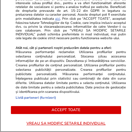
interesele si/sau profilul dvs., pentru a va oferi functionalitati aferente
retelelor de socializare si pentru a analiza traficul pe website. Beneficiati
de drepturile prevazute de art. 15-22 din GDPR in legatura cu
prelucrarea datelor cu caracter personal. Aceste drepturi pot fi exercitate
prin modalitatea indicata
aici
. Prin click pe “ACCEPT TOATE”, acceptati
folosirea tuturor Tehnologiilor de tip Cookie, care implica inclusiv acceptul
dvs. cu privire la stocarea/accesarea informatiilor de catre Vendor-ii cu
GSP.RO
GSP.RO
care colaboram. Prin click pe “VREAU SA MODIFIC SETARILE
INDIVIDUAL” puteti schimba preferintele in mod individual, mai putin
Celebrul luptător face dezvăluiri
Noua sală u
cele legate de cookie strict necesare pentru functionarea website-ului.
tulburătoare: „Mi-am făcut de râs
României va 
familia! Nu vreau să ajung ca tatăl
săptămâna vi
Atât noi, cât și partenerii noștri prelucrăm datele pentru a oferi:
Măsurarea performanței reclamelor. Utilizarea profilurilor pentru
meu, băutura i-a distrus viața”
ghici primul 
selectarea conținutului personalizat. Stocarea și/sau accesarea
găzduit acol
informațiilor de pe un dispozitiv. Dezvoltarea și îmbunătățirea serviciilor.
Crearea profilurilor de conținut personalizat. Utilizarea profilurilor pentru
selectarea publicității personalizate. Crearea profilurilor pentru
publicitate personalizată. Măsurarea performanței conținutului.
Înțelegerea publicului prin statistici sau combinații de date din surse
PARTENERI
diferite. Utilizarea datelor limitate pentru a selecta conținutul. Utilizarea
de date limitate pentru a selecta publicitatea. Date precise de geolocație
și identificarea prin scanarea dispozitivului.
Listă parteneri (furnizori)
ACCEPT TOATE
VREAU SA MODIFIC SETARILE INDIVIDUAL