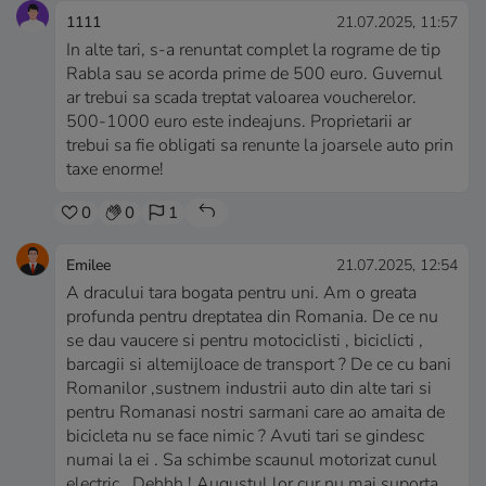
1111
21.07.2025, 11:57
In alte tari, s-a renuntat complet la rograme de tip
Rabla sau se acorda prime de 500 euro. Guvernul
ar trebui sa scada treptat valoarea voucherelor.
500-1000 euro este indeajuns. Proprietarii ar
trebui sa fie obligati sa renunte la joarsele auto prin
taxe enorme!
0
0
1
Emilee
21.07.2025, 12:54
A dracului tara bogata pentru uni. Am o greata
profunda pentru dreptatea din Romania. De ce nu
se dau vaucere si pentru motociclisti , biciclicti ,
barcagii si altemijloace de transport ? De ce cu bani
Romanilor ,sustnem industrii auto din alte tari si
pentru Romanasi nostri sarmani care ao amaita de
bicicleta nu se face nimic ? Avuti tari se gindesc
numai la ei . Sa schimbe scaunul motorizat cunul
electric . Dehhh ! Augustul lor cur nu mai suporta