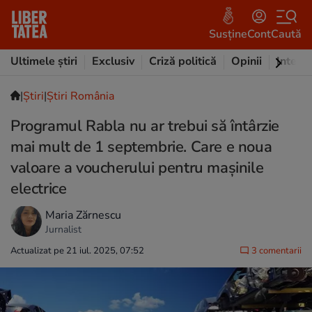
Susține
Cont
Caută
Ultimele știri
Exclusiv
Criză politică
Opinii
Intervi
|
Ştiri
|
Știri România
Programul Rabla nu ar trebui să întârzie
mai mult de 1 septembrie. Care e noua
valoare a voucherului pentru mașinile
electrice
Maria Zărnescu
Jurnalist
Actualizat pe 21 iul. 2025, 07:52
3 comentarii