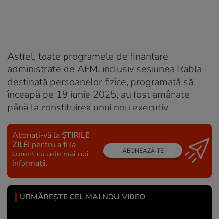
Astfel, toate programele de finanțare
administrate de AFM, inclusiv sesiunea Rabla
destinată persoanelor fizice, programată să
înceapă pe 19 iunie 2025, au fost amânate
până la constituirea unui nou executiv.
Abonați-vă la
ȘTIRILE
ZILEI
pentru a fi la
ABONEAZĂ-TE
curent cu cele mai noi
informații.
URMĂREȘTE CEL MAI NOU VIDEO