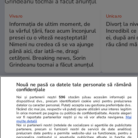
Viva.ro
Unica.ro
Informația de ultim moment, de
Divorț la nive
la vârful țării, face acum înconjurul
Incredibil ce
presei cu o viteză neașteptată!
ei, după ani 
Nimeni nu credea că se va ajunge
rău când mă
până aici, dar iată-ne, dragi
cetățeni. Breaking news, Sorin
Grindeanu tocmai a făcut anunțul
Nouă ne pasă ca datele tale personale să rămână
GSP
confidențiale
Noi și partenerii noștri
596
stocăm și/sau accesăm informații pe
dispozitivul dvs., precum identificatorii cookie unici pentru prelucrarea
datelor cu caracter personal. Puteți accepta sau gestiona preferințele dvs.
făcând clic mai jos, respectiv vă puteți opune utilizării unui interes legitim
în orice moment pe pagina cu politica de confidențialitate. Aceste alegeri
vor fi raportate partenerilor noștri și nu vă vor afecta navigarea.
Mai
multe detalii
Noi si partenerii nostri (retelele de socializare si agentiile de publicitate
partenere, precum si furnizorii nostri de servicii de date analitice)
prelucram date pentru a permite website-ului sa functioneze, pentru a
personaliza continutul si anunturile publicitare afisate in functie de