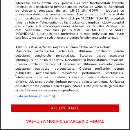
interesele si/sau profilul dvs., pentru a va oferi functionalitati aferente
Mehedinți
retelelor de socializare si pentru a analiza traficul pe website. Beneficiati
de drepturile prevazute de art. 15-22 din GDPR in legatura cu
prelucrarea datelor cu caracter personal. Aceste drepturi pot fi exercitate
Rezultate Evaluarea Națională 2026 Mureș
prin modalitatea indicata
aici
. Prin click pe “ACCEPT TOATE”, acceptati
folosirea tuturor Tehnologiilor de tip Cookie, care implica inclusiv acceptul
dvs. cu privire la stocarea/accesarea informatiilor de catre Vendor-ii cu
Rezultate Evaluarea Națională 2026 Neamț
care colaboram. Prin click pe “VREAU SA MODIFIC SETARILE
INDIVIDUAL” puteti schimba preferintele in mod individual, mai putin
cele legate de cookie strict necesare pentru functionarea website-ului.
Rezultate Evaluarea Națională 2026 Olt
Atât noi, cât și partenerii noștri prelucrăm datele pentru a oferi:
Rezultate Evaluarea Națională 2026 Prahova
Măsurarea performanței reclamelor. Utilizarea profilurilor pentru
selectarea conținutului personalizat. Stocarea și/sau accesarea
informațiilor de pe un dispozitiv. Dezvoltarea și îmbunătățirea serviciilor.
Rezultate Evaluarea Națională 2026 Satu
Crearea profilurilor de conținut personalizat. Utilizarea profilurilor pentru
selectarea publicității personalizate. Crearea profilurilor pentru
Mare
publicitate personalizată. Măsurarea performanței conținutului.
Înțelegerea publicului prin statistici sau combinații de date din surse
Rezultate Evaluarea Națională 2026 Sălaj
diferite. Utilizarea datelor limitate pentru a selecta conținutul. Utilizarea
de date limitate pentru a selecta publicitatea. Date precise de geolocație
și identificarea prin scanarea dispozitivului.
Rezultate Evaluarea Națională 2026 Sibiu
Listă parteneri (furnizori)
Rezultate Evaluarea Națională 2026
ACCEPT TOATE
Suceava
VREAU SA MODIFIC SETARILE INDIVIDUAL
Rezultate Evaluarea Națională 2026