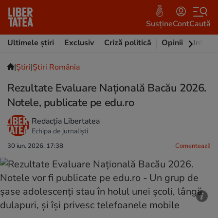
Susține
Cont
Caută
Ultimele știri
Exclusiv
Criză politică
Opinii
Intervi
|
Ştiri
|
Știri România
Rezultate Evaluare Națională Bacău 2026.
Notele, publicate pe edu.ro
Redacția Libertatea
Echipa de jurnaliști
30 iun. 2026, 17:38
Comentează