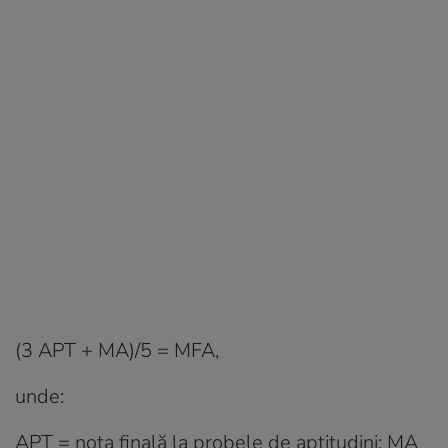
(3 APT + MA)/5 = MFA,
unde:
APT = nota finală la probele de aptitudini; MA