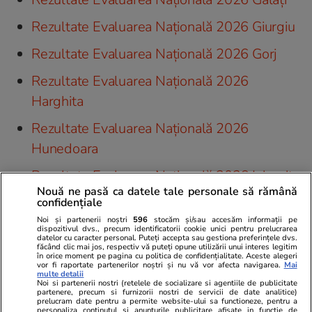
Rezultate Evaluarea Națională 2026 Giurgiu
Rezultate Evaluarea Națională 2026 Gorj
Rezultate Evaluarea Națională 2026
Harghita
Rezultate Evaluarea Națională 2026
Hunedoara
Rezultate Evaluarea Națională 2026 Ialomița
Nouă ne pasă ca datele tale personale să rămână
Rezultate Evaluarea Națională 2026 Iași
confidențiale
Noi și partenerii noștri
596
stocăm și/sau accesăm informații pe
Rezultate Evaluarea Națională 2026 Ilfov
dispozitivul dvs., precum identificatorii cookie unici pentru prelucrarea
datelor cu caracter personal. Puteți accepta sau gestiona preferințele dvs.
făcând clic mai jos, respectiv vă puteți opune utilizării unui interes legitim
Rezultate Evaluarea Națională 2026
în orice moment pe pagina cu politica de confidențialitate. Aceste alegeri
vor fi raportate partenerilor noștri și nu vă vor afecta navigarea.
Mai
Maramureș
multe detalii
Noi si partenerii nostri (retelele de socializare si agentiile de publicitate
partenere, precum si furnizorii nostri de servicii de date analitice)
Rezultate Evaluarea Națională 2026
prelucram date pentru a permite website-ului sa functioneze, pentru a
personaliza continutul si anunturile publicitare afisate in functie de