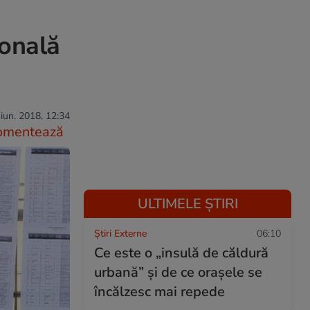
ională
iun. 2018, 12:34
omentează
ULTIMELE ȘTIRI
Știri Externe
06:10
Ce este o „insulă de căldură
urbană” și de ce orașele se
încălzesc mai repede