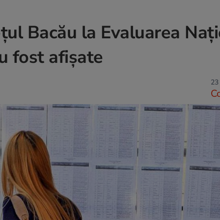
ețul Bacău la Evaluarea Naț
 fost afișate
23 
C