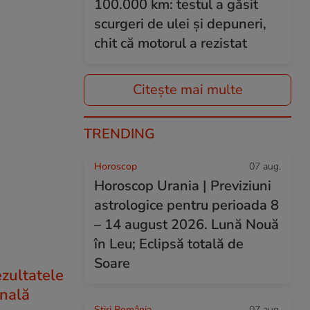
100.000 km: testul a găsit
scurgeri de ulei și depuneri,
chit că motorul a rezistat
Citește mai multe
TRENDING
Horoscop
07 aug.
Horoscop Urania | Previziuni
astrologice pentru perioada 8
– 14 august 2026. Lună Nouă
în Leu; Eclipsă totală de
Soare
zultatele
onală
Știri România
07 aug.