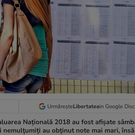
Urmărește
Libertatea
in Google Dis
valuarea Națională 2018 au fost afișate sâmb
ii nemulțumiți au obținut note mai mari, însă 