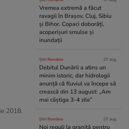
Vremea extremă a făcut
ravagii în Brașov, Cluj, Sibiu
și Bihor. Copaci doborâți,
acoperișuri smulse și
inundații
Știri România
07 aug.
Debitul Dunării a atins un
minim istoric, dar hidrologii
anunță că fluviul va începe să
crească din 13 august: „Am
mai câștiga 3-4 zile”
nie 2018.
Știri România
07 aug.
Noi reguli la graniță pentru