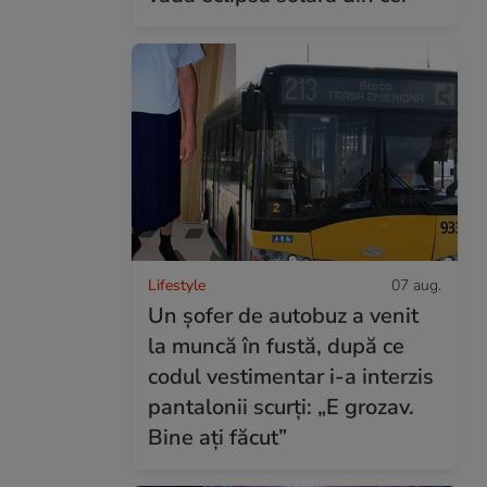
Lifestyle
07 aug.
Un șofer de autobuz a venit
la muncă în fustă, după ce
codul vestimentar i-a interzis
pantalonii scurți: „E grozav.
Bine ați făcut”