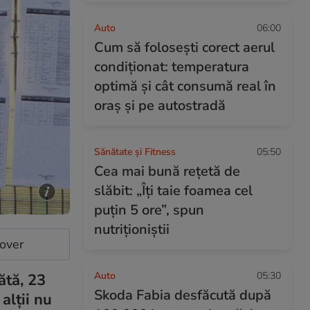
Auto
06:00
Cum să folosești corect aerul
condiționat: temperatura
optimă și cât consumă real în
oraș și pe autostradă
Sănătate și Fitness
05:50
Cea mai bună rețetă de
slăbit: „Îți taie foamea cel
puțin 5 ore”, spun
nutriționiștii
cover
Auto
05:30
ătă, 23
Skoda Fabia desfăcută după
alții nu