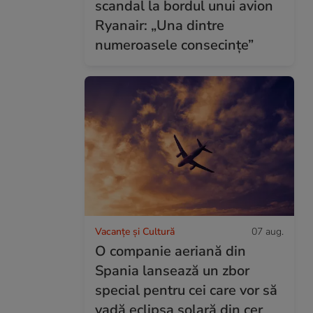
scandal la bordul unui avion
Ryanair: „Una dintre
numeroasele consecințe”
Vacanțe și Cultură
07 aug.
O companie aeriană din
Spania lansează un zbor
special pentru cei care vor să
vadă eclipsa solară din cer