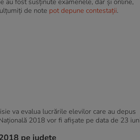
de au fost susținute examenele, dar și online,
emulțumiți de note
pot depune contestații
.
ie va evalua lucrările elevilor care au depus
a Națională 2018 vor fi afișate pe data de 23 iu
 2018 pe judeţe