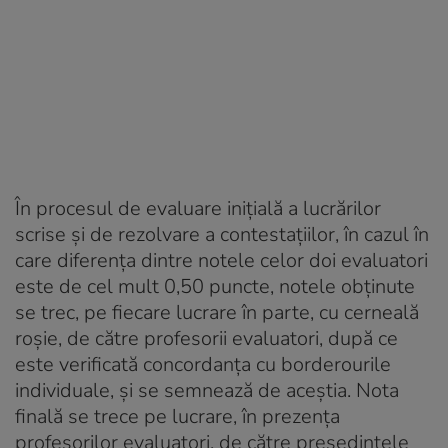
În procesul de evaluare iniţială a lucrărilor
scrise şi de rezolvare a contestaţiilor, în cazul în
care diferenţa dintre notele celor doi evaluatori
este de cel mult 0,50 puncte, notele obţinute
se trec, pe fiecare lucrare în parte, cu cerneală
roşie, de către profesorii evaluatori, după ce
este verificată concordanţa cu borderourile
individuale, şi se semnează de aceştia. Nota
finală se trece pe lucrare, în prezenţa
profesorilor evaluatori, de către preşedintele