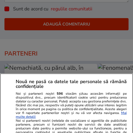
Sunt de acord cu
regulile comunitatii
PARTENERI
Nouă ne pasă ca datele tale personale să rămână
confidențiale
Noi și partenerii noștri
596
stocăm și/sau accesăm informații pe
dispozitivul dvs., precum identificatorii cookie unici pentru prelucrarea
datelor cu caracter personal. Puteți accepta sau gestiona preferințele dvs.
făcând clic mai jos, respectiv vă puteți opune utilizării unui interes legitim
în orice moment pe pagina cu politica de confidențialitate. Aceste alegeri
vor fi raportate partenerilor noștri și nu vă vor afecta navigarea.
Mai
multe detalii
Noi si partenerii nostri (retelele de socializare si agentiile de publicitate
partenere, precum si furnizorii nostri de servicii de date analitice)
prelucram date pentru a permite website-ului sa functioneze, pentru a
Viva.ro
Unica.ro
personaliza continutul si anunturile publicitare afisate in functie de