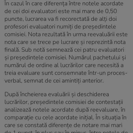
În cazul în care diferenţa între notele acordate
de cei doi evaluatori este mai mare de 0,50
puncte, lucrarea va fi recorectată de alţi doi
profesori evaluatori numiţi de preşedintele
comisiei. Nota rezultată în urma reevaluării este
nota care se trece pe lucrare şi reprezintă nota
finală. Sub notă semnează cei patru evaluatori
şi preşedintele comisiei. Numărul pachetului şi
numărul de ordine al lucrărilor care necesită a
treia evaluare sunt consemnate într-un proces-
verbal, semnat de cei amintiţi anterior.
După încheierea evaluării şi deschiderea
lucrărilor, preşedintele comisiei de contestaţii
analizează notele acordate după reevaluare, în
comparaţie cu cele acordate iniţial. În situaţia în
care se constată diferenţe de notare mai mari
de 1 punct, în plus sau în minus, între notele de