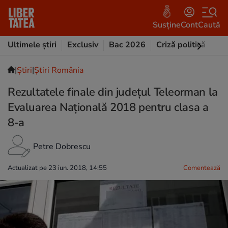
Susține
Cont
Caută
Ultimele știri
Exclusiv
Bac 2026
Criză politică
Opi
|
Ştiri
|
Știri România
Rezultatele finale din județul Teleorman la
Evaluarea Națională 2018 pentru clasa a
8-a
Petre Dobrescu
Actualizat pe 23 iun. 2018, 14:55
Comentează