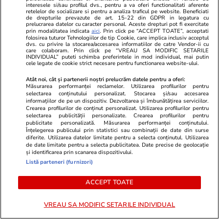
interesele si/sau profilul dvs., pentru a va oferi functionalitati aferente
Nemachiată, cu părul alb, în
Fenomenal! 
retelelor de socializare si pentru a analiza traficul pe website. Beneficiati
de drepturile prevazute de art. 15-22 din GDPR in legatura cu
pantaloni sport, văduva lui Sergiu
pus în umbră
prelucrarea datelor cu caracter personal. Aceste drepturi pot fi exercitate
Nicolaescu a intrat în atenția
femei ale pl
prin modalitatea indicata
aici
. Prin click pe “ACCEPT TOATE”, acceptati
folosirea tuturor Tehnologiilor de tip Cookie, care implica inclusiv acceptul
tuturor după ultima apariție pe
creat o adev
dvs. cu privire la stocarea/accesarea informatiilor de catre Vendor-ii cu
care colaboram. Prin click pe “VREAU SA MODIFIC SETARILE
străzile din Capitală. Surpriză!
internet cu o
INDIVIDUAL” puteti schimba preferintele in mod individual, mai putin
Alături DE CINE a apărut
care a stârni
cele legate de cookie strict necesare pentru functionarea website-ului.
Atât noi, cât și partenerii noștri prelucrăm datele pentru a oferi:
Măsurarea performanței reclamelor. Utilizarea profilurilor pentru
selectarea conținutului personalizat. Stocarea și/sau accesarea
GSP
informațiilor de pe un dispozitiv. Dezvoltarea și îmbunătățirea serviciilor.
Crearea profilurilor de conținut personalizat. Utilizarea profilurilor pentru
selectarea publicității personalizate. Crearea profilurilor pentru
publicitate personalizată. Măsurarea performanței conținutului.
Înțelegerea publicului prin statistici sau combinații de date din surse
diferite. Utilizarea datelor limitate pentru a selecta conținutul. Utilizarea
de date limitate pentru a selecta publicitatea. Date precise de geolocație
și identificarea prin scanarea dispozitivului.
Listă parteneri (furnizori)
ACCEPT TOATE
VREAU SA MODIFIC SETARILE INDIVIDUAL