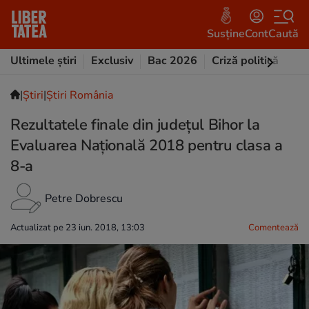
Susține
Cont
Caută
Ultimele știri
Exclusiv
Bac 2026
Criză politică
Opi
|
Ştiri
|
Știri România
Rezultatele finale din județul Bihor la
Evaluarea Națională 2018 pentru clasa a
8-a
Petre Dobrescu
Actualizat pe 23 iun. 2018, 13:03
Comentează