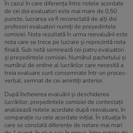
În cazul în care diferenţa între notele acordate
de cei doi evaluatori este mai mare de 0,50
puncte, lucrarea va fi recorectată de alţi doi
profesori evaluatori numiţi de preşedintele
comisiei. Nota rezultată în urma reevaluării este
nota care se trece pe lucrare şi reprezintă nota
finală. Sub notă semnează cei patru evaluatori
şi preşedintele comisiei. Numărul pachetului şi
numărul de ordine al lucrărilor care necesită a
treia evaluare sunt consemnate într-un proces-
verbal, semnat de cei amintiţi anterior.
După încheierea evaluării şi deschiderea
lucrărilor, preşedintele comisiei de contestaţii
analizează notele acordate după reevaluare, în
comparaţie cu cele acordate iniţial. În situaţia în
care se constată diferenţe de notare mai mari
de 1 punct, în plus sau în minus, între notele de