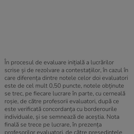
În procesul de evaluare iniţială a lucrărilor
scrise şi de rezolvare a contestaţiilor, în cazul în
care diferenţa dintre notele celor doi evaluatori
este de cel mult 0,50 puncte, notele obţinute
se trec, pe fiecare lucrare în parte, cu cerneală
roşie, de către profesorii evaluatori, după ce
este verificată concordanţa cu borderourile
individuale, şi se semnează de aceştia. Nota
finală se trece pe lucrare, în prezenţa
profesorilor evaluatori, de către preşedintele