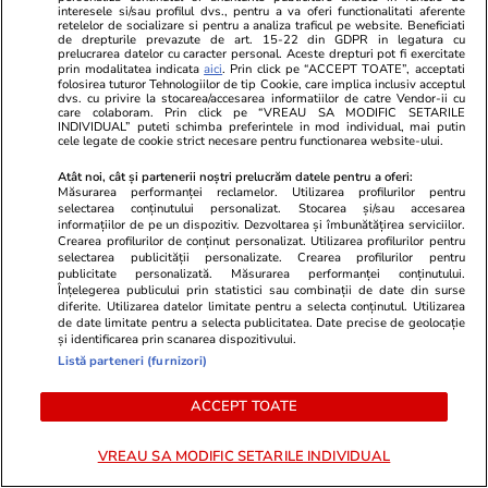
propunere de premier merge PNL
pus în umbră
interesele si/sau profilul dvs., pentru a va oferi functionalitati aferente
retelelor de socializare si pentru a analiza traficul pe website. Beneficiati
la discuțiile de luni cu Nicușor
femei ale pl
de drepturile prevazute de art. 15-22 din GDPR in legatura cu
Dan! Românii au reacționat
creat o adev
prelucrarea datelor cu caracter personal. Aceste drepturi pot fi exercitate
prin modalitatea indicata
aici
. Prin click pe “ACCEPT TOATE”, acceptati
imediat când i-au auzit numele
internet cu o
folosirea tuturor Tehnologiilor de tip Cookie, care implica inclusiv acceptul
dvs. cu privire la stocarea/accesarea informatiilor de catre Vendor-ii cu
care a stârni
care colaboram. Prin click pe “VREAU SA MODIFIC SETARILE
INDIVIDUAL” puteti schimba preferintele in mod individual, mai putin
cele legate de cookie strict necesare pentru functionarea website-ului.
GSP
Atât noi, cât și partenerii noștri prelucrăm datele pentru a oferi:
Măsurarea performanței reclamelor. Utilizarea profilurilor pentru
selectarea conținutului personalizat. Stocarea și/sau accesarea
informațiilor de pe un dispozitiv. Dezvoltarea și îmbunătățirea serviciilor.
Crearea profilurilor de conținut personalizat. Utilizarea profilurilor pentru
selectarea publicității personalizate. Crearea profilurilor pentru
publicitate personalizată. Măsurarea performanței conținutului.
Înțelegerea publicului prin statistici sau combinații de date din surse
diferite. Utilizarea datelor limitate pentru a selecta conținutul. Utilizarea
de date limitate pentru a selecta publicitatea. Date precise de geolocație
și identificarea prin scanarea dispozitivului.
Listă parteneri (furnizori)
ACCEPT TOATE
VREAU SA MODIFIC SETARILE INDIVIDUAL
GSP.RO
GSP.RO