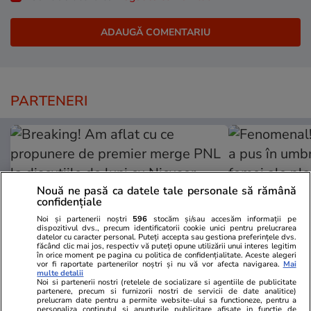
PARTENERI
Nouă ne pasă ca datele tale personale să rămână
confidențiale
Noi și partenerii noștri
596
stocăm și/sau accesăm informații pe
dispozitivul dvs., precum identificatorii cookie unici pentru prelucrarea
datelor cu caracter personal. Puteți accepta sau gestiona preferințele dvs.
făcând clic mai jos, respectiv vă puteți opune utilizării unui interes legitim
în orice moment pe pagina cu politica de confidențialitate. Aceste alegeri
vor fi raportate partenerilor noștri și nu vă vor afecta navigarea.
Mai
multe detalii
Noi si partenerii nostri (retelele de socializare si agentiile de publicitate
Viva.ro
Unica.ro
partenere, precum si furnizorii nostri de servicii de date analitice)
Breaking! Am aflat cu ce
Fenomenal! 
prelucram date pentru a permite website-ului sa functioneze, pentru a
personaliza continutul si anunturile publicitare afisate in functie de