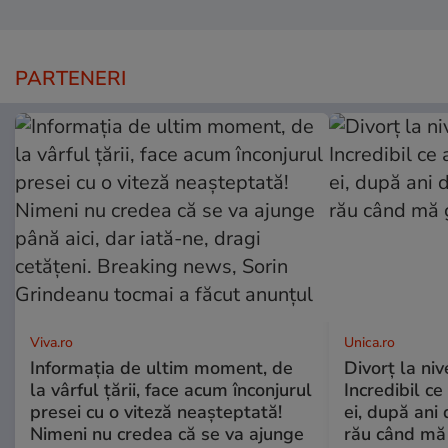
PARTENERI
Viva.ro
Unica.ro
Informația de ultim moment, de
Divorț la nive
la vârful țării, face acum înconjurul
Incredibil ce
presei cu o viteză neașteptată!
ei, după ani 
Nimeni nu credea că se va ajunge
rău când mă