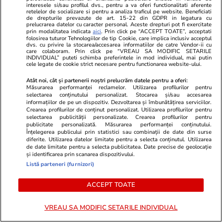
interesele si/sau profilul dvs., pentru a va oferi functionalitati aferente
rochie galbenă
retelelor de socializare si pentru a analiza traficul pe website. Beneficiati
de drepturile prevazute de art. 15-22 din GDPR in legatura cu
prelucrarea datelor cu caracter personal. Aceste drepturi pot fi exercitate
prin modalitatea indicata
aici
. Prin click pe “ACCEPT TOATE”, acceptati
folosirea tuturor Tehnologiilor de tip Cookie, care implica inclusiv acceptul
PARTENERI
dvs. cu privire la stocarea/accesarea informatiilor de catre Vendor-ii cu
care colaboram. Prin click pe “VREAU SA MODIFIC SETARILE
INDIVIDUAL” puteti schimba preferintele in mod individual, mai putin
cele legate de cookie strict necesare pentru functionarea website-ului.
Atât noi, cât și partenerii noștri prelucrăm datele pentru a oferi:
Măsurarea performanței reclamelor. Utilizarea profilurilor pentru
selectarea conținutului personalizat. Stocarea și/sau accesarea
informațiilor de pe un dispozitiv. Dezvoltarea și îmbunătățirea serviciilor.
Crearea profilurilor de conținut personalizat. Utilizarea profilurilor pentru
selectarea publicității personalizate. Crearea profilurilor pentru
publicitate personalizată. Măsurarea performanței conținutului.
Înțelegerea publicului prin statistici sau combinații de date din surse
diferite. Utilizarea datelor limitate pentru a selecta conținutul. Utilizarea
de date limitate pentru a selecta publicitatea. Date precise de geolocație
și identificarea prin scanarea dispozitivului.
Listă parteneri (furnizori)
ZiaruldeIasi.ro
Fanatik.ro
ACCEPT TOATE
Iașul, pe locul doi în România
„L-ar vota r
după numărul de locuințe. Cum
pe marele c
VREAU SA MODIFIC SETARILE INDIVIDUAL
au schimbat comunele
Popovici pre