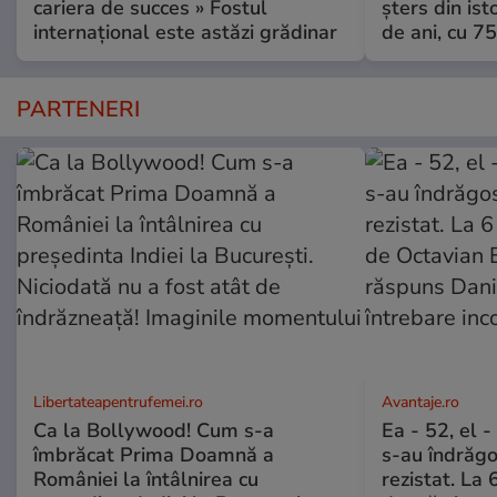
cariera de succes » Fostul
șters din ist
internațional este astăzi grădinar
de ani, cu 7
PARTENERI
Libertateapentrufemei.ro
Avantaje.ro
Ca la Bollywood! Cum s-a
Ea - 52, el 
îmbrăcat Prima Doamnă a
s-au îndrăgos
României la întâlnirea cu
rezistat. La 