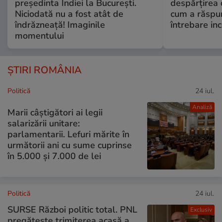
președinta Indiei la București.
despărțirea 
Niciodată nu a fost atât de
cum a răspu
îndrăzneață! Imaginile
întrebare i
momentului
ȘTIRI ROMÂNIA
Politică
24 iul.
Analiză
Marii câștigători ai legii
salarizării unitare:
parlamentarii. Lefuri mărite în
următorii ani cu sume cuprinse
în 5.000 și 7.000 de lei
Politică
24 iul.
SURSE Război politic total. PNL
Exclusiv
pregătește trimiterea acasă a