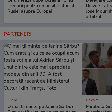
Ce urmează după Ucraina? Cinci
Delegare co
scenarii pentru un posibil atac al
Universitate
Rusiei asupra Europei
Jose Mourinh
arbitrul
PARTENERI
Elle.ro
Unica.ro
O mai ții minte pe Janine Sârbu?
Mirabela Gră