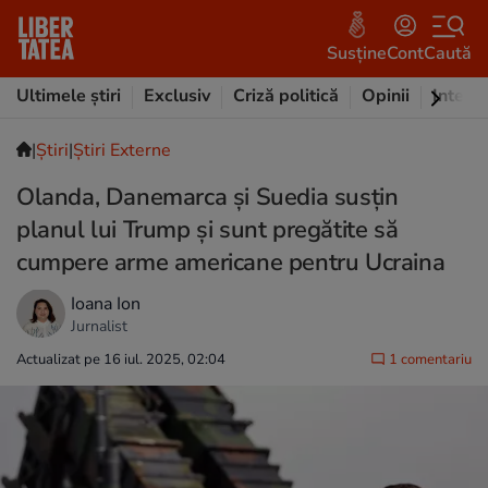
Susține
Cont
Caută
Ultimele știri
Exclusiv
Criză politică
Opinii
Intervi
|
Ştiri
|
Știri Externe
Olanda, Danemarca şi Suedia susţin
planul lui Trump şi sunt pregătite să
cumpere arme americane pentru Ucraina
Ioana Ion
Jurnalist
Actualizat pe 16 iul. 2025, 02:04
1 comentariu