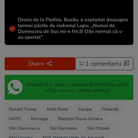
Drona de la Padina, Buzău, a explodat deasupra
turmei păzite de ciobanul Lupu. „Numai de
Dumnezeu de Sus mi-e frică! Oile normal că s-
au speriat”
Share
1 comentariu
Abonați-vă la canalul Libertatea de WhatsApp pentru
a fi la curent cu ultimele informații
Donald Trump
Mark Rutte
Europa
Finlanda
NATO
Norvegia
Războiul Rusia-Ucraina
Stiri Danemarca
Stiri Germania
Stiri Olanda
Stiri Ucraina
SUA (Statele Unite ale Americii)