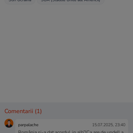
Comentarii
(1)
parpalache
15.07.2025, 23:40
România și-a dat acordul„in alb”!Ca are de unde!La