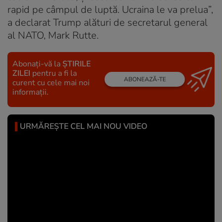
rapid pe câmpul de luptă. Ucraina le va prelua”,
a declarat Trump alături de secretarul general
al NATO, Mark Rutte.
Abonați-vă la
ȘTIRILE
ZILEI
pentru a fi la
ABONEAZĂ-TE
curent cu cele mai noi
informații.
URMĂREȘTE CEL MAI NOU VIDEO