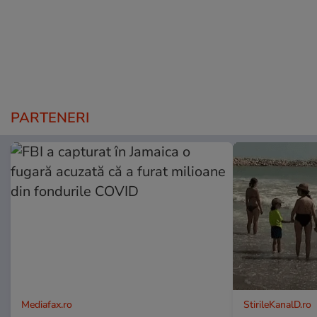
PARTENERI
Mediafax.ro
StirileKanalD.ro