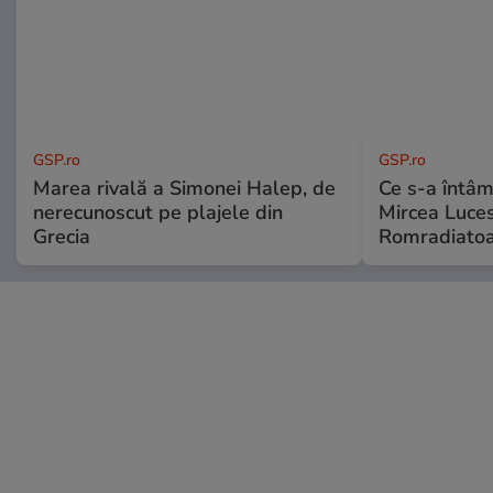
GSP.ro
GSP.ro
Marea rivală a Simonei Halep, de
Ce s-a întâmp
nerecunoscut pe plajele din
Mircea Luces
Grecia
Romradiatoa