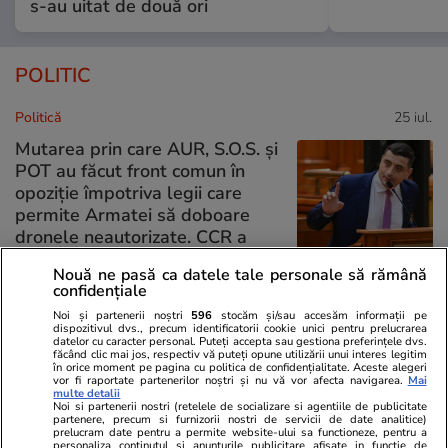
s-au uitat de două ori
POLITIC
Politică
25 iul.
Mutarea prin care AUR, S.O.S. și
POT au făcut front comun în
opoziție împotriva legii care
permite Armatei să doboare
dronele neautorizate. CCR a
tranșat definitiv disputa
Nouă ne pasă ca datele tale personale să rămână
confidențiale
Noi și partenerii noștri
596
stocăm și/sau accesăm informații pe
Politică
25 iul.
dispozitivul dvs., precum identificatorii cookie unici pentru prelucrarea
datelor cu caracter personal. Puteți accepta sau gestiona preferințele dvs.
Cum a apărut Mirabela
făcând clic mai jos, respectiv vă puteți opune utilizării unui interes legitim
în orice moment pe pagina cu politica de confidențialitate. Aceste alegeri
Grădinaru la întâlnirea cu
vor fi raportate partenerilor noștri și nu vă vor afecta navigarea.
Mai
multe detalii
președinta Indiei, Droupadi
Noi si partenerii nostri (retelele de socializare si agentiile de publicitate
Murmu, la Palatul Cotroceni.
partenere, precum si furnizorii nostri de servicii de date analitice)
prelucram date pentru a permite website-ului sa functioneze, pentru a
Motivul pentru care a ales o
personaliza continutul si anunturile publicitare afisate in functie de