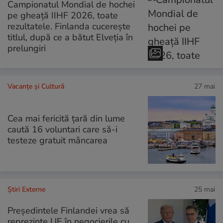
Campionatul Mondial de hochei
pe gheață IIHF 2026, toate
rezultatele. Finlanda cucerește
titlul, după ce a bătut Elveția în
prelungiri
Vacanțe și Cultură
27 mai
Cea mai fericită țară din lume
caută 16 voluntari care să-i
testeze gratuit mâncarea
Știri Externe
25 mai
Președintele Finlandei vrea să
reprezinte UE în negocierile cu