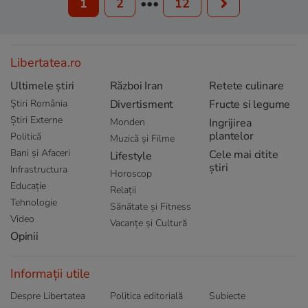
1
2
•••
12
Libertatea.ro
Ultimele știri
Război Iran
Retete culinare
Știri România
Divertisment
Fructe si legume
Știri Externe
Monden
Ingrijirea
plantelor
Politică
Muzică și Filme
Bani și Afaceri
Cele mai citite
Lifestyle
știri
Infrastructura
Horoscop
Educație
Relații
Tehnologie
Sănătate și Fitness
Video
Vacanțe și Cultură
Opinii
Informații utile
Despre Libertatea
Politica editorială
Subiecte