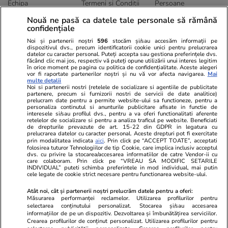
Echipa
Termeni și Conditii
Persoane
Publicitate
Abonamente
Sitemap
Nouă ne pasă ca datele tale personale să rămână
confidențiale
Politica de
Autori
confidențialitate
Noi și partenerii noștri
596
stocăm și/sau accesăm informații pe
dispozitivul dvs., precum identificatorii cookie unici pentru prelucrarea
datelor cu caracter personal. Puteți accepta sau gestiona preferințele dvs.
Ringier România
făcând clic mai jos, respectiv vă puteți opune utilizării unui interes legitim
în orice moment pe pagina cu politica de confidențialitate. Aceste alegeri
vor fi raportate partenerilor noștri și nu vă vor afecta navigarea.
Mai
Libertatea pentru
ELLE
Locuri de muncă
multe detalii
femei
Noi si partenerii nostri (retelele de socializare si agentiile de publicitate
Gazeta Sporturilor
Imobiliare.ro
partenere, precum si furnizorii nostri de servicii de date analitice)
Unica.ro
prelucram date pentru a permite website-ului sa functioneze, pentru a
Stiri mondene
Jobradar24
personaliza continutul si anunturile publicitare afisate in functie de
Program TV
Calculator sarcina
Imoradar24
interesele si/sau profilul dvs., pentru a va oferi functionalitati aferente
retelelor de socializare si pentru a analiza traficul pe website. Beneficiati
Avantaje
Ajută Copiii
Colecții Libertatea
de drepturile prevazute de art. 15-22 din GDPR in legatura cu
prelucrarea datelor cu caracter personal. Aceste drepturi pot fi exercitate
prin modalitatea indicata
aici
. Prin click pe “ACCEPT TOATE”, acceptati
Pariază responsabil! Decizia ONJN nr. 821/25.09.2025.
folosirea tuturor Tehnologiilor de tip Cookie, care implica inclusiv acceptul
dvs. cu privire la stocarea/accesarea informatiilor de catre Vendor-ii cu
Jocurile de noroc sunt interzise minorilor.
care colaboram. Prin click pe “VREAU SA MODIFIC SETARILE
INDIVIDUAL” puteti schimba preferintele in mod individual, mai putin
cele legate de cookie strict necesare pentru functionarea website-ului.
© 2026 Ringier Romania. Toate drepturile rezervate
Atât noi, cât și partenerii noștri prelucrăm datele pentru a oferi:
Măsurarea performanței reclamelor. Utilizarea profilurilor pentru
selectarea conținutului personalizat. Stocarea și/sau accesarea
informațiilor de pe un dispozitiv. Dezvoltarea și îmbunătățirea serviciilor.
Crearea profilurilor de conținut personalizat. Utilizarea profilurilor pentru