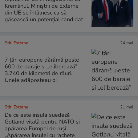
Kremlinul. Miniștrii de Externe
din UE se întâlnesc ca să
găsească un potențial candidat
Știri Externe
24 mai
7 țări europene dărâmă peste
600 de baraje și „eliberează”
3.740 de kilometri de râuri.
Unele adăposteau oi
Știri Externe
21 mai
De ce este insula suedeză
Gotland vitală pentru NATO și
apărarea Europei de ruși:
„Apărarea insulei cu rachete