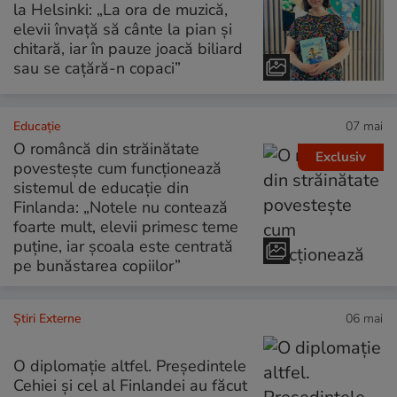
la Helsinki: „La ora de muzică,
elevii învață să cânte la pian și
chitară, iar în pauze joacă biliard
sau se cațără-n copaci”
Educație
07 mai
O româncă din străinătate
Exclusiv
povestește cum funcționează
sistemul de educație din
Finlanda: „Notele nu contează
foarte mult, elevii primesc teme
puține, iar școala este centrată
pe bunăstarea copiilor”
Știri Externe
06 mai
O diplomație altfel. Președintele
Cehiei și cel al Finlandei au făcut