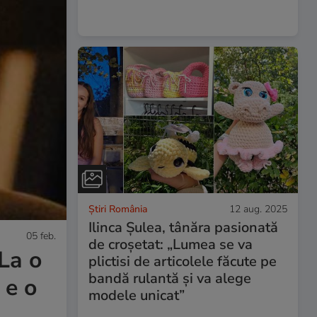
Știri România
12 aug. 2025
Ilinca Șulea, tânăra pasionată
05 feb.
de croșetat: „Lumea se va
La o
plictisi de articolele făcute pe
bandă rulantă și va alege
 e o
modele unicat”