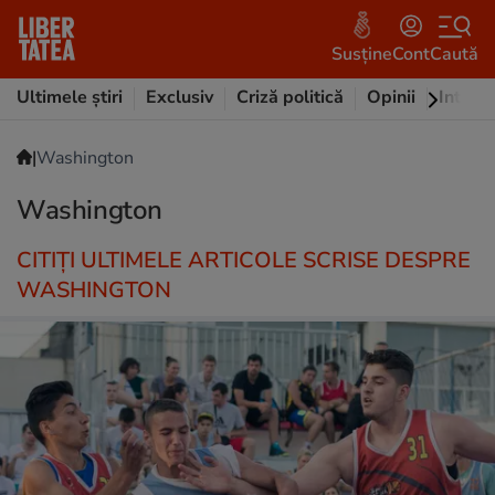
Susține
Cont
Caută
Ultimele știri
Exclusiv
Criză politică
Opinii
Intervi
|
Washington
Washington
CITIȚI ULTIMELE ARTICOLE SCRISE DESPRE
WASHINGTON