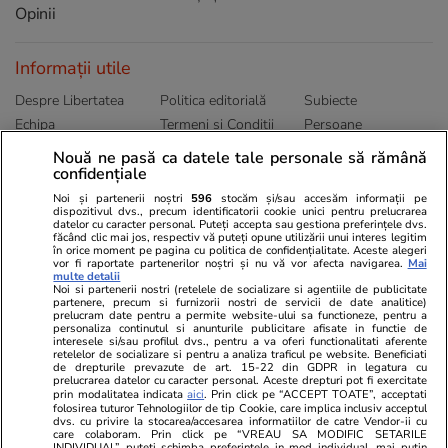
Opinii
Informații utile
Despre Libertatea
Politica editorială
Subiecte
Echipa
Termeni și Conditii
Persoane
Publicitate
Abonamente
Sitemap
Nouă ne pasă ca datele tale personale să rămână
Politica de
Autori
confidențiale
confidențialitate
Noi și partenerii noștri
596
stocăm și/sau accesăm informații pe
dispozitivul dvs., precum identificatorii cookie unici pentru prelucrarea
datelor cu caracter personal. Puteți accepta sau gestiona preferințele dvs.
Ringier România
făcând clic mai jos, respectiv vă puteți opune utilizării unui interes legitim
în orice moment pe pagina cu politica de confidențialitate. Aceste alegeri
vor fi raportate partenerilor noștri și nu vă vor afecta navigarea.
Mai
Libertatea pentru
ELLE
Locuri de muncă
multe detalii
femei
Noi si partenerii nostri (retelele de socializare si agentiile de publicitate
Gazeta Sporturilor
Imobiliare.ro
partenere, precum si furnizorii nostri de servicii de date analitice)
Unica.ro
prelucram date pentru a permite website-ului sa functioneze, pentru a
Stiri mondene
Jobradar24
personaliza continutul si anunturile publicitare afisate in functie de
Program TV
Calculator sarcina
Imoradar24
interesele si/sau profilul dvs., pentru a va oferi functionalitati aferente
retelelor de socializare si pentru a analiza traficul pe website. Beneficiati
Avantaje
Ajută Copiii
Colecții Libertatea
de drepturile prevazute de art. 15-22 din GDPR in legatura cu
prelucrarea datelor cu caracter personal. Aceste drepturi pot fi exercitate
prin modalitatea indicata
aici
. Prin click pe “ACCEPT TOATE”, acceptati
Pariază responsabil! Decizia ONJN nr. 821/25.09.2025.
folosirea tuturor Tehnologiilor de tip Cookie, care implica inclusiv acceptul
Jocurile de noroc sunt interzise minorilor.
dvs. cu privire la stocarea/accesarea informatiilor de catre Vendor-ii cu
care colaboram. Prin click pe “VREAU SA MODIFIC SETARILE
INDIVIDUAL” puteti schimba preferintele in mod individual, mai putin