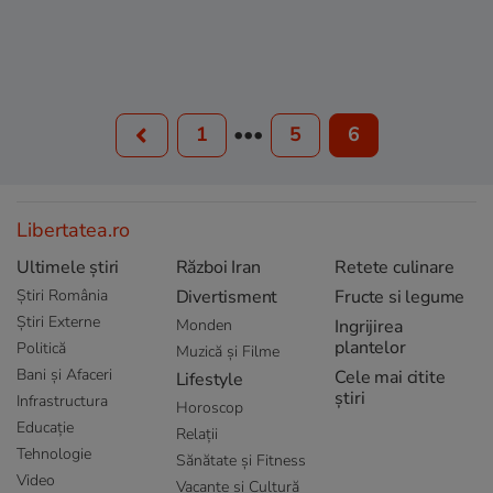
1
•••
5
6
Libertatea.ro
Ultimele știri
Război Iran
Retete culinare
Știri România
Divertisment
Fructe si legume
Știri Externe
Monden
Ingrijirea
plantelor
Politică
Muzică și Filme
Bani și Afaceri
Cele mai citite
Lifestyle
știri
Infrastructura
Horoscop
Educație
Relații
Tehnologie
Sănătate și Fitness
Video
Vacanțe și Cultură