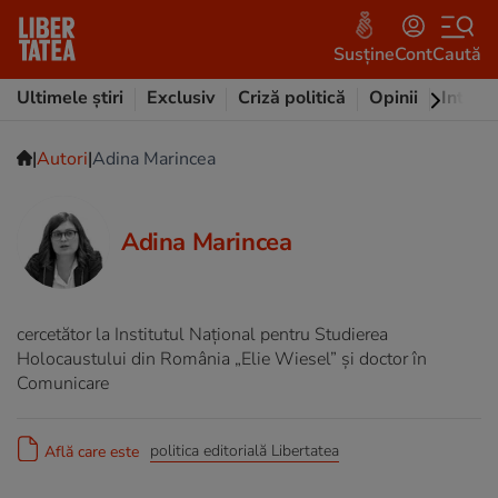
Susține
Cont
Caută
Ultimele știri
Exclusiv
Criză politică
Opinii
Intervi
|
|
Autori
Adina Marincea
Adina Marincea
cercetător la Institutul Național pentru Studierea
Holocaustului din România „Elie Wiesel” și doctor în
Comunicare
politica editorială Libertatea
Află care este