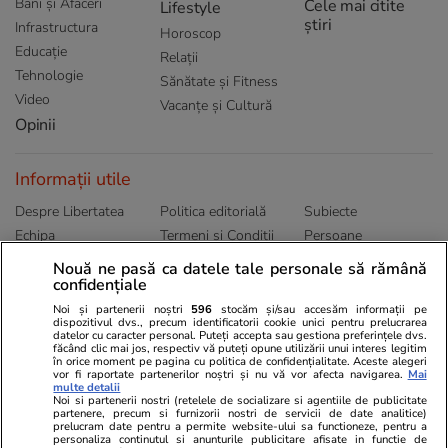
Bani și Afaceri
Cele mai citite
Lifestyle
știri
Infrastructura
Horoscop
Educație
Relații
Tehnologie
Sănătate și Fitness
Video
Vacanțe și Cultură
Opinii
Informații utile
Despre Libertatea
Politica editorială
Subiecte
Echipa
Termeni și Conditii
Persoane
Publicitate
Abonamente
Sitemap
Nouă ne pasă ca datele tale personale să rămână
confidențiale
Politica de
Autori
confidențialitate
Noi și partenerii noștri
596
stocăm și/sau accesăm informații pe
dispozitivul dvs., precum identificatorii cookie unici pentru prelucrarea
datelor cu caracter personal. Puteți accepta sau gestiona preferințele dvs.
Ringier România
făcând clic mai jos, respectiv vă puteți opune utilizării unui interes legitim
în orice moment pe pagina cu politica de confidențialitate. Aceste alegeri
vor fi raportate partenerilor noștri și nu vă vor afecta navigarea.
Mai
Libertatea pentru
ELLE
Locuri de muncă
multe detalii
femei
Noi si partenerii nostri (retelele de socializare si agentiile de publicitate
Gazeta Sporturilor
Imobiliare.ro
partenere, precum si furnizorii nostri de servicii de date analitice)
Unica.ro
prelucram date pentru a permite website-ului sa functioneze, pentru a
Stiri mondene
Jobradar24
personaliza continutul si anunturile publicitare afisate in functie de
Program TV