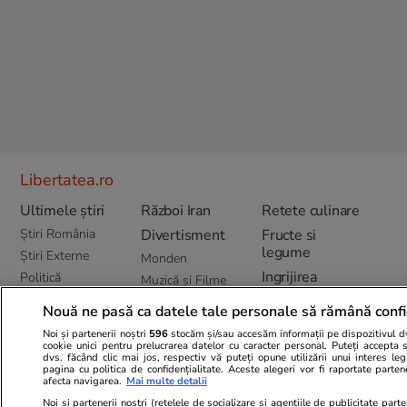
Libertatea.ro
Ultimele știri
Război Iran
Retete culinare
Știri România
Divertisment
Fructe si
legume
Știri Externe
Monden
Ingrijirea
Politică
Muzică și Filme
plantelor
Bani și Afaceri
Lifestyle
Nouă ne pasă ca datele tale personale să rămână confi
Cele mai citite
Infrastructura
Horoscop
știri
Noi și partenerii noștri
596
stocăm și/sau accesăm informații pe dispozitivul dvs
Educație
cookie unici pentru prelucrarea datelor cu caracter personal. Puteți accepta 
Relații
dvs. făcând clic mai jos, respectiv vă puteți opune utilizării unui interes l
Tehnologie
Sănătate și
pagina cu politica de confidențialitate. Aceste alegeri vor fi raportate parten
afecta navigarea.
Mai multe detalii
Fitness
Video
Noi si partenerii nostri (retelele de socializare si agentiile de publicitate part
Vacanțe și Cultură