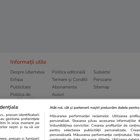
Informații utile
Despre Libertatea
Politica editorială
Subiecte
Echipa
Termeni și Conditii
Persoane
Publicitate
Abonamente
Sitemap
Politica de
Autori
confidențialitate
dențiale
Atât noi, cât și partenerii noștri prelucrăm datele pentru 
., precum identificatorii
Măsurarea performanței reclamelor. Utilizarea profilur
sau gestiona preferințele
personalizat. Stocarea și/sau accesarea informațiilor 
egitim în orice moment pe
îmbunătățirea serviciilor. Crearea profilurilor de conținut
erilor noștri și nu vă vor
pentru selectarea publicității personalizate. Crear
personalizată. Măsurarea performanței conținutului. Înțel
enere, precum si furnizorii
combinații de date din surse diferite. Utilizarea datelor