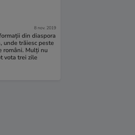
8 nov. 2019
formații din diaspora
, unde trăiesc peste
e români. Mulți nu
t vota trei zile