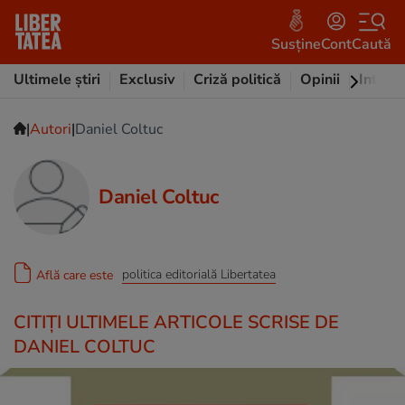
Susține
Cont
Caută
Ultimele știri
Exclusiv
Criză politică
Opinii
Intervi
|
|
Autori
Daniel Coltuc
Daniel Coltuc
politica editorială Libertatea
Află care este
CITIȚI ULTIMELE ARTICOLE SCRISE DE
DANIEL COLTUC