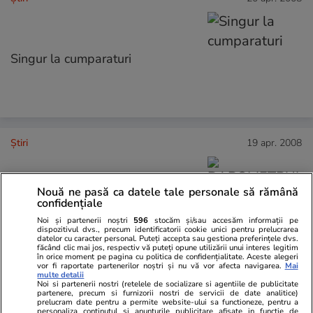
Singur la cumparaturi
Ştiri
19 apr. 2008
Nouă ne pasă ca datele tale personale să rămână
BAROMETRUL VEDETELOR
confidențiale
Noi și partenerii noștri
596
stocăm și/sau accesăm informații pe
dispozitivul dvs., precum identificatorii cookie unici pentru prelucrarea
datelor cu caracter personal. Puteți accepta sau gestiona preferințele dvs.
făcând clic mai jos, respectiv vă puteți opune utilizării unui interes legitim
în orice moment pe pagina cu politica de confidențialitate. Aceste alegeri
vor fi raportate partenerilor noștri și nu vă vor afecta navigarea.
Mai
multe detalii
Noi si partenerii nostri (retelele de socializare si agentiile de publicitate
Ştiri
12 apr. 2008
partenere, precum si furnizorii nostri de servicii de date analitice)
prelucram date pentru a permite website-ului sa functioneze, pentru a
personaliza continutul si anunturile publicitare afisate in functie de