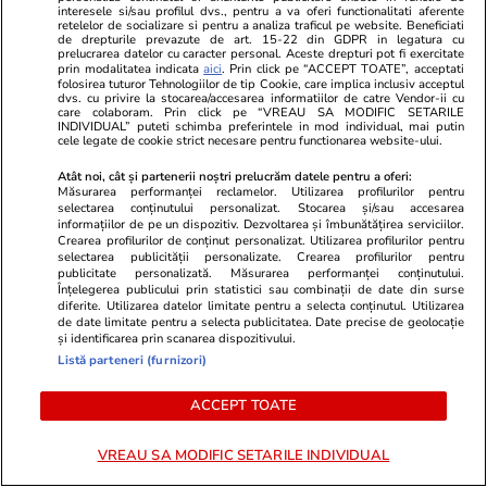
interesele si/sau profilul dvs., pentru a va oferi functionalitati aferente
retelelor de socializare si pentru a analiza traficul pe website. Beneficiati
de drepturile prevazute de art. 15-22 din GDPR in legatura cu
BAROMETRUL VEDETELOR
prelucrarea datelor cu caracter personal. Aceste drepturi pot fi exercitate
prin modalitatea indicata
aici
. Prin click pe “ACCEPT TOATE”, acceptati
folosirea tuturor Tehnologiilor de tip Cookie, care implica inclusiv acceptul
dvs. cu privire la stocarea/accesarea informatiilor de catre Vendor-ii cu
care colaboram. Prin click pe “VREAU SA MODIFIC SETARILE
INDIVIDUAL” puteti schimba preferintele in mod individual, mai putin
cele legate de cookie strict necesare pentru functionarea website-ului.
Atât noi, cât și partenerii noștri prelucrăm datele pentru a oferi:
1
2
•••
8
Măsurarea performanței reclamelor. Utilizarea profilurilor pentru
selectarea conținutului personalizat. Stocarea și/sau accesarea
informațiilor de pe un dispozitiv. Dezvoltarea și îmbunătățirea serviciilor.
Crearea profilurilor de conținut personalizat. Utilizarea profilurilor pentru
selectarea publicității personalizate. Crearea profilurilor pentru
publicitate personalizată. Măsurarea performanței conținutului.
Libertatea.ro
Înțelegerea publicului prin statistici sau combinații de date din surse
diferite. Utilizarea datelor limitate pentru a selecta conținutul. Utilizarea
Ultimele știri
Război Iran
Retete culinare
de date limitate pentru a selecta publicitatea. Date precise de geolocație
și identificarea prin scanarea dispozitivului.
Știri România
Divertisment
Fructe si legume
Listă parteneri (furnizori)
Știri Externe
Monden
Ingrijirea
plantelor
Politică
ACCEPT TOATE
Muzică și Filme
Bani și Afaceri
Cele mai citite
Lifestyle
știri
VREAU SA MODIFIC SETARILE INDIVIDUAL
Infrastructura
Horoscop
Educație