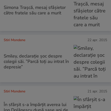
Simona Trașcă, mesaj sfâșietor
către fratele său care a murit
Stiri Mondene
22 apr. 2015
Smiley, declarație șoc despre
colegii săi. ”Parcă toți au intrat în
depresie”
Stiri Mondene
21 apr. 2015
În sfârșit s-a împărțit averea lui
Ion Dolănescu după șase ani de