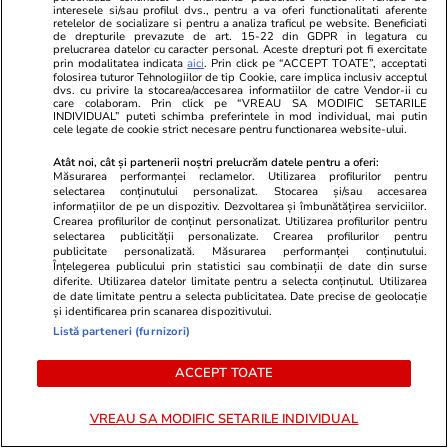
interesele si/sau profilul dvs., pentru a va oferi functionalitati aferente
retelelor de socializare si pentru a analiza traficul pe website. Beneficiati
de drepturile prevazute de art. 15-22 din GDPR in legatura cu
prelucrarea datelor cu caracter personal. Aceste drepturi pot fi exercitate
prin modalitatea indicata
aici
. Prin click pe “ACCEPT TOATE”, acceptati
Muzică și Filme
8 sept. 2014
folosirea tuturor Tehnologiilor de tip Cookie, care implica inclusiv acceptul
dvs. cu privire la stocarea/accesarea informatiilor de catre Vendor-ii cu
care colaboram. Prin click pe “VREAU SA MODIFIC SETARILE
INDIVIDUAL” puteti schimba preferintele in mod individual, mai putin
cele legate de cookie strict necesare pentru functionarea website-ului.
Rouge, la al doilea album într-
un an
Atât noi, cât și partenerii noștri prelucrăm datele pentru a oferi:
Măsurarea performanței reclamelor. Utilizarea profilurilor pentru
selectarea conținutului personalizat. Stocarea și/sau accesarea
informațiilor de pe un dispozitiv. Dezvoltarea și îmbunătățirea serviciilor.
Crearea profilurilor de conținut personalizat. Utilizarea profilurilor pentru
selectarea publicității personalizate. Crearea profilurilor pentru
publicitate personalizată. Măsurarea performanței conținutului.
Înțelegerea publicului prin statistici sau combinații de date din surse
1
2
•••
12
diferite. Utilizarea datelor limitate pentru a selecta conținutul. Utilizarea
de date limitate pentru a selecta publicitatea. Date precise de geolocație
și identificarea prin scanarea dispozitivului.
Listă parteneri (furnizori)
Libertatea.ro
ACCEPT TOATE
Ultimele știri
Război Iran
Retete culinare
VREAU SA MODIFIC SETARILE INDIVIDUAL
Știri România
Divertisment
Fructe si legume