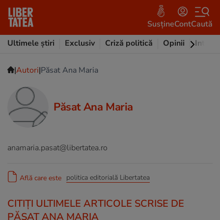
Susține
Cont
Caută
Ultimele știri
Exclusiv
Criză politică
Opinii
Intervi
|
|
Autori
Păsat Ana Maria
Păsat Ana Maria
anamaria.pasat@libertatea.ro
politica editorială Libertatea
Află care este
CITIȚI ULTIMELE ARTICOLE SCRISE DE
PĂSAT ANA MARIA