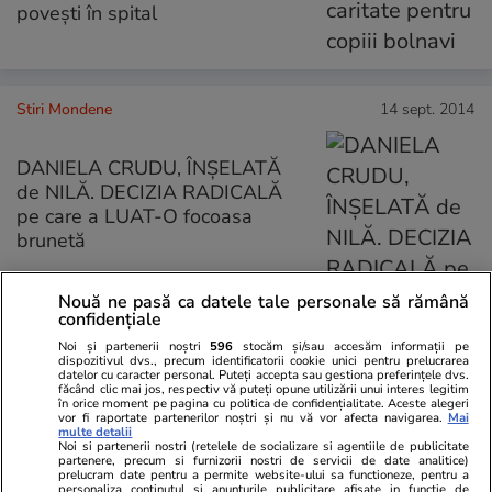
poveşti în spital
Stiri Mondene
14 sept. 2014
DANIELA CRUDU, ÎNŞELATĂ
de NILĂ. DECIZIA RADICALĂ
pe care a LUAT-O focoasa
brunetă
Nouă ne pasă ca datele tale personale să rămână
confidențiale
Stiri Mondene
12 sept. 2014
Noi și partenerii noștri
596
stocăm și/sau accesăm informații pe
dispozitivul dvs., precum identificatorii cookie unici pentru prelucrarea
datelor cu caracter personal. Puteți accepta sau gestiona preferințele dvs.
făcând clic mai jos, respectiv vă puteți opune utilizării unui interes legitim
UPDATE | ANDREEA BĂLAN,
în orice moment pe pagina cu politica de confidențialitate. Aceste alegeri
SFÂŞIATĂ de DURERE, după ce
vor fi raportate partenerilor noștri și nu vă vor afecta navigarea.
Mai
multe detalii
a AFLAT de MOARTEA BUNICII
Noi si partenerii nostri (retelele de socializare si agentiile de publicitate
partenere, precum si furnizorii nostri de servicii de date analitice)
ei
prelucram date pentru a permite website-ului sa functioneze, pentru a
personaliza continutul si anunturile publicitare afisate in functie de