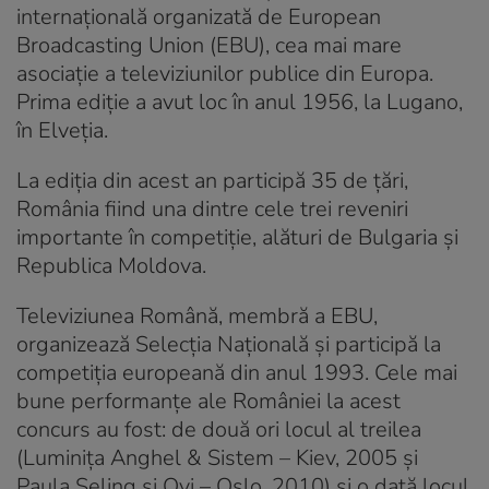
internațională organizată de European
Broadcasting Union (EBU), cea mai mare
asociație a televiziunilor publice din Europa.
Prima ediție a avut loc în anul 1956, la Lugano,
în Elveția.
La ediția din acest an participă 35 de țări,
România fiind una dintre cele trei reveniri
importante în competiție, alături de Bulgaria și
Republica Moldova.
Televiziunea Română, membră a EBU,
organizează Selecția Națională și participă la
competiția europeană din anul 1993. Cele mai
bune performanțe ale României la acest
concurs au fost: de două ori locul al treilea
(Luminița Anghel & Sistem – Kiev, 2005 și
Paula Seling și Ovi – Oslo, 2010) și o dată locul