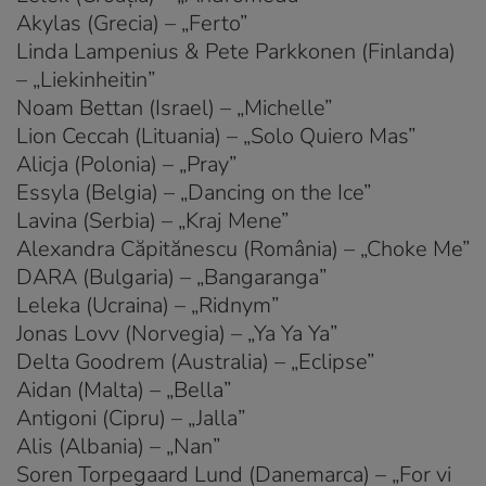
Akylas (Grecia) – „Ferto”
Linda Lampenius & Pete Parkkonen (Finlanda)
– „Liekinheitin”
Noam Bettan (Israel) – „Michelle”
Lion Ceccah (Lituania) – „Solo Quiero Mas”
Alicja (Polonia) – „Pray”
Essyla (Belgia) – „Dancing on the Ice”
Lavina (Serbia) – „Kraj Mene”
Alexandra Căpitănescu (România) – „Choke Me”
DARA (Bulgaria) – „Bangaranga”
Leleka (Ucraina) – „Ridnym”
Jonas Lovv (Norvegia) – „Ya Ya Ya”
Delta Goodrem (Australia) – „Eclipse”
Aidan (Malta) – „Bella”
Antigoni (Cipru) – „Jalla”
Alis (Albania) – „Nan”
Soren Torpegaard Lund (Danemarca) – „For vi