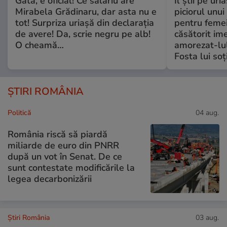
Gata, e oficial! Ce salariu are
Îl știi pe ur
Mirabela Grădinaru, dar asta nu e
piciorul unui
tot! Surpriza uriașă din declarația
pentru femei
de avere! Da, scrie negru pe alb!
căsătorit ime
O cheamă…
amorezat-lul
Fosta lui soț
ȘTIRI ROMÂNIA
Politică
04 aug.
România riscă să piardă
miliarde de euro din PNRR
după un vot în Senat. De ce
sunt contestate modificările la
legea decarbonizării
Știri România
03 aug.