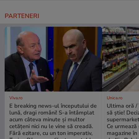
PARTENERI
Viva.ro
Unica.ro
E breaking news-ul începutului de
Ultima oră / 
lună, dragi români! S-a întâmplat
să știe! Deci
acum câteva minute și multor
supermarketu
cetățeni nici nu le vine să creadă.
Ce urmează s
Fără ezitare, cu un ton imperativ,
magazine în 