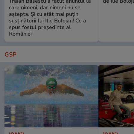
Traian Băsescu a făcut anunțul la
de Ilie Boloj
care nimeni, dar nimeni nu se
aștepta. Și cu atât mai puțin
susținătorii lui Ilie Bolojan! Ce a
spus fostul președinte al
României
GSP
GSP.RO
GSP.RO