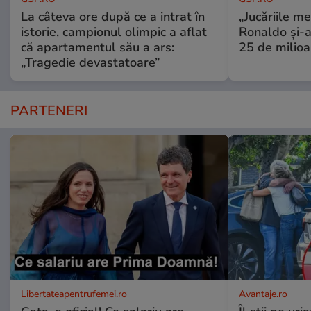
La câteva ore după ce a intrat în
„Jucăriile me
istorie, campionul olimpic a aflat
Ronaldo și-a
că apartamentul său a ars:
25 de milioa
„Tragedie devastatoare”
PARTENERI
Libertateapentrufemei.ro
Avantaje.ro