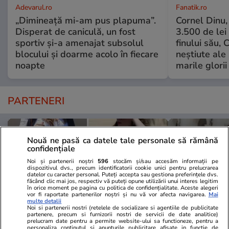
Adevarul.ro
Fanatik.ro
„Dimineață mi-am pus plapuma”.
Cornel Dinu,
Disperat de caniculă, un fost
3.500 de lei
sportiv și-a amenajat subsolul
finului său, 
blocului și doarme acolo în fiecare
neștiute ale
noapte
marile glorii
PARTENERI
Nouă ne pasă ca datele tale personale să rămână
confidențiale
Noi și partenerii noștri
596
stocăm și/sau accesăm informații pe
dispozitivul dvs., precum identificatorii cookie unici pentru prelucrarea
datelor cu caracter personal. Puteți accepta sau gestiona preferințele dvs.
făcând clic mai jos, respectiv vă puteți opune utilizării unui interes legitim
în orice moment pe pagina cu politica de confidențialitate. Aceste alegeri
vor fi raportate partenerilor noștri și nu vă vor afecta navigarea.
Mai
multe detalii
Noi si partenerii nostri (retelele de socializare si agentiile de publicitate
partenere, precum si furnizorii nostri de servicii de date analitice)
prelucram date pentru a permite website-ului sa functioneze, pentru a
personaliza continutul si anunturile publicitare afisate in functie de