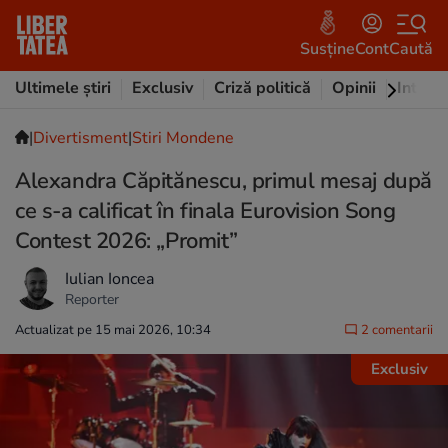
Susține
Cont
Caută
Ultimele știri
Exclusiv
Criză politică
Opinii
Intervi
|
Divertisment
|
Stiri Mondene
Alexandra Căpitănescu, primul mesaj după
ce s-a calificat în finala Eurovision Song
Contest 2026: „Promit”
Iulian Ioncea
Reporter
Actualizat pe 15 mai 2026, 10:34
2 comentarii
Exclusiv