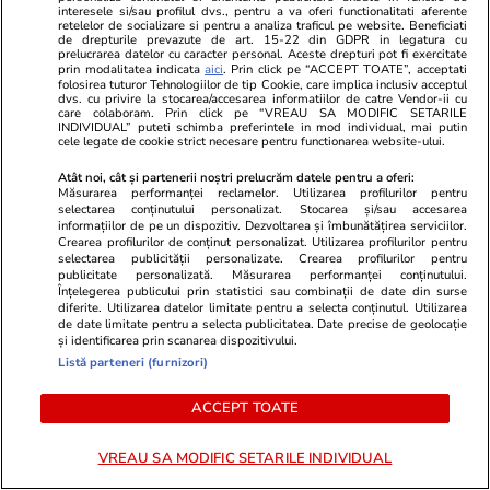
interesele si/sau profilul dvs., pentru a va oferi functionalitati aferente
Elle.ro
Unica.ro
retelelor de socializare si pentru a analiza traficul pe website. Beneficiati
A ținut secret faptul că este
Mirabela Gră
de drepturile prevazute de art. 15-22 din GDPR in legatura cu
prelucrarea datelor cu caracter personal. Aceste drepturi pot fi exercitate
însărcinată însă imaginile au ajuns
surprinzătoar
prin modalitatea indicata
aici
. Prin click pe “ACCEPT TOATE”, acceptati
folosirea tuturor Tehnologiilor de tip Cookie, care implica inclusiv acceptul
pe internet! Vedeta a fost
flancată de 
dvs. cu privire la stocarea/accesarea informatiilor de catre Vendor-ii cu
surprinsă pe stradă, iar burtica de
aflat despre
care colaboram. Prin click pe “VREAU SA MODIFIC SETARILE
INDIVIDUAL” puteti schimba preferintele in mod individual, mai putin
gravidă dovedește că va deveni în
de Apel
cele legate de cookie strict necesare pentru functionarea website-ului.
curând mamă
Atât noi, cât și partenerii noștri prelucrăm datele pentru a oferi:
Măsurarea performanței reclamelor. Utilizarea profilurilor pentru
selectarea conținutului personalizat. Stocarea și/sau accesarea
informațiilor de pe un dispozitiv. Dezvoltarea și îmbunătățirea serviciilor.
Crearea profilurilor de conținut personalizat. Utilizarea profilurilor pentru
MONDEN
selectarea publicității personalizate. Crearea profilurilor pentru
publicitate personalizată. Măsurarea performanței conținutului.
Înțelegerea publicului prin statistici sau combinații de date din surse
Stiri Mondene
19:00
diferite. Utilizarea datelor limitate pentru a selecta conținutul. Utilizarea
de date limitate pentru a selecta publicitatea. Date precise de geolocație
5 Știri by Libertatea- Monden:
și identificarea prin scanarea dispozitivului.
Exclusiv
Listă parteneri (furnizori)
Andra și-a întâlnit idolii din
telenovele care au făcut istorie
ACCEPT TOATE
la Acasă TV/Ilinca Vandici,
plimbată cu elicopterul de
VREAU SA MODIFIC SETARILE INDIVIDUAL
iubitul „secret”